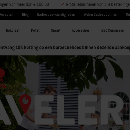
llingen van meer dan € 100,00
Gratis retourneren van alle bestelling
Recepten
Blog
Barbecues-vaardigheden
Weber Cadeaubonnen
Gri
Bakplaat
Pellet
Smart
Accessoires
BBQ Cursussen
essoires en ontvang 5% korting, of koop 3 accessoires en ontvang