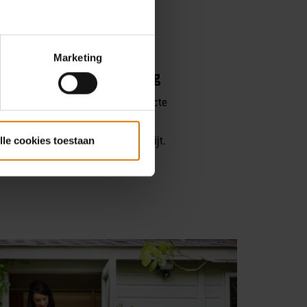
Marketing
ereik van laag naar hoog
van laag naar hoog biedt de perfecte
 grillen, kip te braden en
enkoeken te bakken voor het ontbijt.
lle cookies toestaan