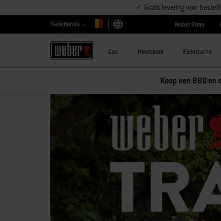
Gratis levering voor beste
Nederlands
Weber Store
Kies land
Gas
Houtskool
Elektrische
Korting op accessoires – Koop 2 acc