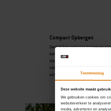
Compact Opbergen
Dankzij het compacte formaat en sla
barbecue overal mee naar toe genome
makkelijk op te bergen. De Weber Tra
neemt weinig ruimte in beslag en pa
Toestemming
achterbak van een auto
Deze website maakt gebruik
We gebruiken cookies om cont
websiteverkeer te analyseren
media, adverteren en analys