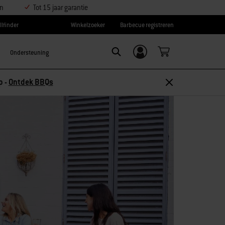
en
Tot 15 jaar garantie
llfinder
Winkelzoeker
Barbecue registreren
Ondersteuning
Inloggen/
Search
aanmelden
 10% korting –
Ontdek accessoires