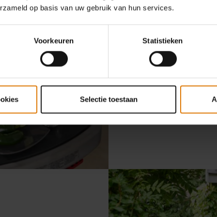
erzameld op basis van uw gebruik van hun services.
Voorkeuren
Statistieken
Temperatuurb
Temperatuurbereik 
warmte om steaks te
zelfsluchtige pann
ookies
Selectie toestaan
A