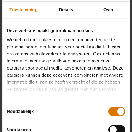
Toestemming
Details
Over
Deze website maakt gebruik van cookies
We gebruiken cookies om content en advertenties te
personaliseren, om functies voor social media te bieden
en om ons websiteverkeer te analyseren. Ook delen we
informatie over uw gebruik van onze site met onze
Weber BBQ Kitchen 431
partners voor social media, adverteren en analyse. Deze
Geschikt voor Genesis E-335, S-335, E-
partners kunnen deze gegevens combineren met andere
435, EX-335, EPX-335, EX-435, SX-435,
informatie die u aan ze heeft verstrekt of die ze hebben
EPX-435
verzameld op basis van uw gebruik van hun services.
0.0
(0)
5.699,00 €
incl. BTW
Toestemmingsselectie
Noodzakelijk
Color Options
Zwart
Kies je barbecue
Voorkeuren