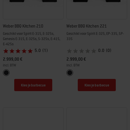
Weber BBQ Kitchen 210
Weber BBQ Kitchen 221
Geschikt voor Spirit E-315, E-325s,
Geschikt voor Spirit E-325, EP-335, SP-
Genesis E-315, E-325s, S-325s, E-415,
335
E-425s
5.0
(1)
0.0
(0)
2.999,00 €
2.999,00 €
incl. BTW
incl. BTW
Color Options
Color Options
Zwart
Zwart
Kies je barbecue
Kies je barbecue