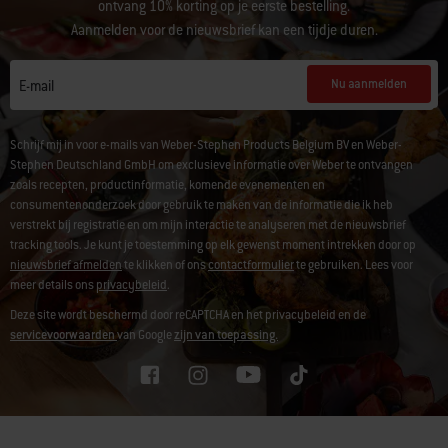
ontvang 10% korting op je eerste bestelling.
Aanmelden voor de nieuwsbrief kan een tijdje duren.
Nu aanmelden
E-mail
Schrijf mij in voor e-mails van Weber-Stephen Products Belgium BV en Weber-
Stephen Deutschland GmbH om exclusieve informatie over Weber te ontvangen
zoals recepten, productinformatie, komende evenementen en
consumentenonderzoek door gebruik te maken van de informatie die ik heb
verstrekt bij registratie en om mijn interactie te analyseren met de nieuwsbrief
tracking tools. Je kunt je toestemming op elk gewenst moment intrekken door op
nieuwsbrief afmelden
te klikken of ons
contactformulier
te gebruiken. Lees voor
meer details ons
privacybeleid
.
Deze site wordt beschermd door reCAPTCHA en het privacybeleid en de
servicevoorwaarden
van Google
zijn van toepassing.