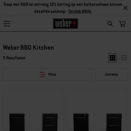
Koop een BBQ en ontvang 10% korting op een barbecuehoes binnen
dezelfde aankoop -
Ontdek BBQs
Search
Weber BBQ Kitchen
5 Resultaten
Toon twee pr
Toon 
Filter
Sorteren