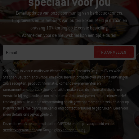
speciaal voor jou
E-mailupdates van onze community van barbecuekenners,
fijnproevers en liefhebbers van buiten koken. Meld je nu aan en
ontvang 10% korting op je eerste bestelling.
Aanmelden voor de nieuwsbrief kan een tijdje duren.
NU AANMELDEN
E-mail
Schrijf mij in voor e-mails van Weber-Stephen Products Belgium BV en Weber-
Stephen Deutschland GmbH om exclusieve informatie over Weber te ontvangen
zoals recepten, productinformatie, komende evenementen en
consumentenonderzoek door gebruik te maken van de informatie die ik heb
verstrekt bij registratie en om mijn interactie te analyseren met de nieuwsbrief
tracking tools. Je kunt je toestemming op elk gewenst moment intrekken door op
nieuwsbrief afmelden
te klikken of ons
contactformulier
te gebruiken. Lees voor
meer details ons
privacybeleid
.
Deze site wordt beschermd door reCAPTCHA en het privacybeleid en de
servicevoorwaarden
van Google
zijn van toepassing.