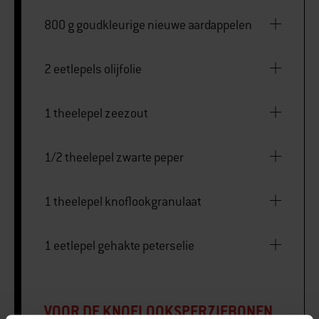
800 g goudkleurige nieuwe aardappelen
2 eetlepels olijfolie
1 theelepel zeezout
1/2 theelepel zwarte peper
1 theelepel knoflookgranulaat
1 eetlepel gehakte peterselie
VOOR DE KNOFLOOKSPERZIEBONEN