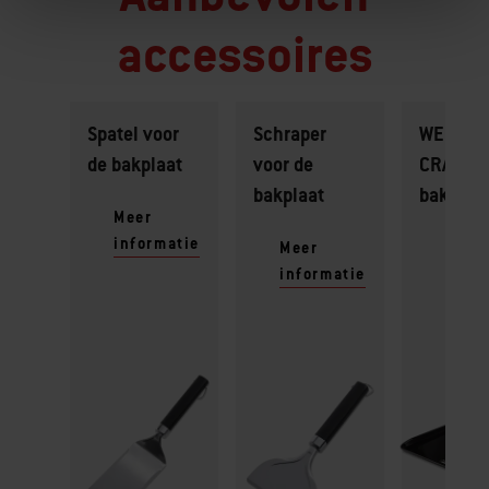
accessoires
Spatel voor
Schraper
WEBER
de bakplaat
voor de
CRAFTE
bakplaat
bakplaat
Meer
informatie
Meer
Meer
informatie
infor