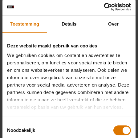
250 g dunne sperziebonen
Toestemming
Details
Over
1 eetlepel olijfolie
Deze website maakt gebruik van cookies
2 teentjes knoflook, in dunne plakjes
We gebruiken cookies om content en advertenties te
personaliseren, om functies voor social media te bieden
en om ons websiteverkeer te analyseren. Ook delen we
1 eetlepel gehakte peterselie
informatie over uw gebruik van onze site met onze
partners voor social media, adverteren en analyse. Deze
Zeezout en zwarte peper
partners kunnen deze gegevens combineren met andere
informatie die u aan ze heeft verstrekt of die ze hebben
verzameld op basis van uw gebruik van hun services.
Weber Slate Griddle
Toestemmingsselectie
Noodzakelijk