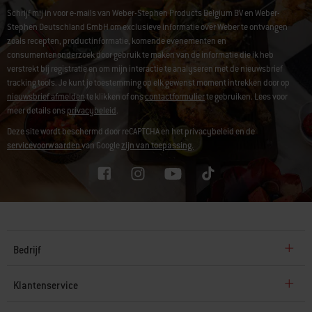
Schrijf mij in voor e-mails van Weber-Stephen Products Belgium BV en Weber-
Stephen Deutschland GmbH om exclusieve informatie over Weber te ontvangen
zoals recepten, productinformatie, komende evenementen en
consumentenonderzoek door gebruik te maken van de informatie die ik heb
verstrekt bij registratie en om mijn interactie te analyseren met de nieuwsbrief
tracking tools. Je kunt je toestemming op elk gewenst moment intrekken door op
nieuwsbrief afmelden
te klikken of ons
contactformulier
te gebruiken. Lees voor
meer details ons
privacybeleid
.
Deze site wordt beschermd door reCAPTCHA en het privacybeleid en de
servicevoorwaarden
van Google
zijn van toepassing.
Bedrijf
Klantenservice