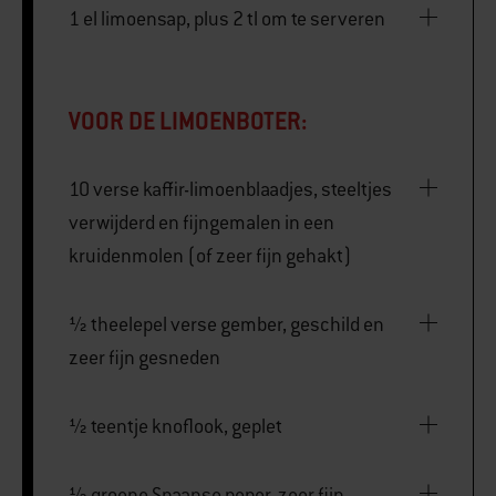
1 el limoensap, plus 2 tl om te serveren
VOOR DE LIMOENBOTER:
10 verse kaffir-limoenblaadjes, steeltjes
verwijderd en fijngemalen in een
kruidenmolen (of zeer fijn gehakt)
½ theelepel verse gember, geschild en
zeer fijn gesneden
½ teentje knoflook, geplet
½ groene Spaanse peper, zeer fijn