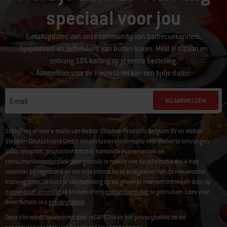
speciaal voor jou
E-mailupdates van onze community van barbecuekenners,
fijnproevers en liefhebbers van buiten koken. Meld je nu aan en
ontvang 10% korting op je eerste bestelling.
Aanmelden voor de nieuwsbrief kan een tijdje duren.
NU AANMELDEN
E-mail
Schrijf mij in voor e-mails van Weber-Stephen Products Belgium BV en Weber-
Stephen Deutschland GmbH om exclusieve informatie over Weber te ontvangen
zoals recepten, productinformatie, komende evenementen en
consumentenonderzoek door gebruik te maken van de informatie die ik heb
verstrekt bij registratie en om mijn interactie te analyseren met de nieuwsbrief
tracking tools. Je kunt je toestemming op elk gewenst moment intrekken door op
nieuwsbrief afmelden
te klikken of ons
contactformulier
te gebruiken. Lees voor
meer details ons
privacybeleid
.
Deze site wordt beschermd door reCAPTCHA en het privacybeleid en de