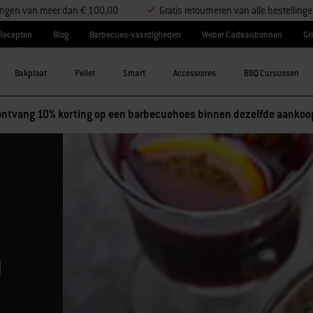
llingen van meer dan € 100,00
Gratis retourneren van alle bestelling
Recepten
Blog
Barbecues-vaardigheden
Weber Cadeaubonnen
Gri
Bakplaat
Pellet
Smart
Accessoires
BBQ Cursussen
essoires en ontvang 5% korting, of koop 3 accessoires en ontvang
n