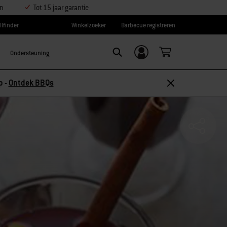
en
Tot 15 jaar garantie
llfinder
Winkelzoeker
Barbecue registreren
Ondersteuning
Inloggen/
SEARCH
aanmelden
 10% korting –
Ontdek accessoires