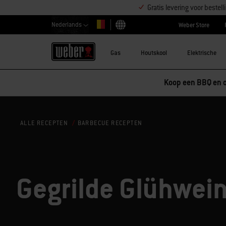
Gratis levering voor beste
Nederlands
Weber Store
Kies land
Gas
Houtskool
Elektrische
Korting op accessoires – Koop 2 acc
BARBECUE RECEPTEN
ALLE RECEPTEN
Gegrilde Glühwei