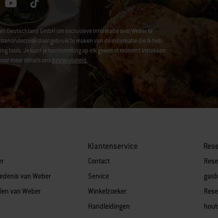
hen Deutschland GmbH om exclusieve informatie over Weber te
enonderzoek door gebruik te maken van de informatie die ik heb
acking tools. Je kunt je toestemming op elk gewenst moment intrekken
voor meer details ons
privacybeleid
.
Klantenservice
Res
er
Contact
Rese
iedenis van Weber
Service
gasb
len van Weber
Winkelzoeker
Rese
Handleidingen
hout