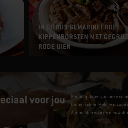
S
IN CITRUS GEMARINEERDE
KIPPENBORSTEN MET GEGRIL
RODE UIEN
eciaal voor jou
E-mailupdates van onze comm
buiten koken. Meld je nu aan 
Aanmelden voor de nieuwsbrie