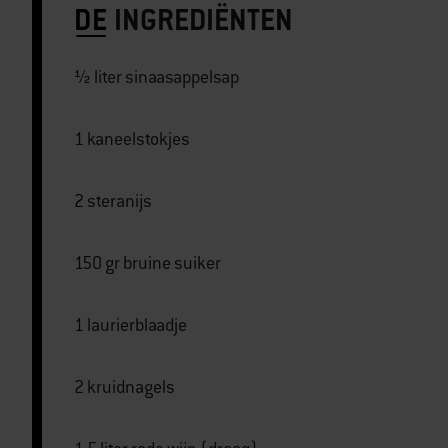
DE
INGREDIËNTEN
½ liter sinaasappelsap
1 kaneelstokjes
2 steranijs
150 gr bruine suiker
1 laurierblaadje
2 kruidnagels