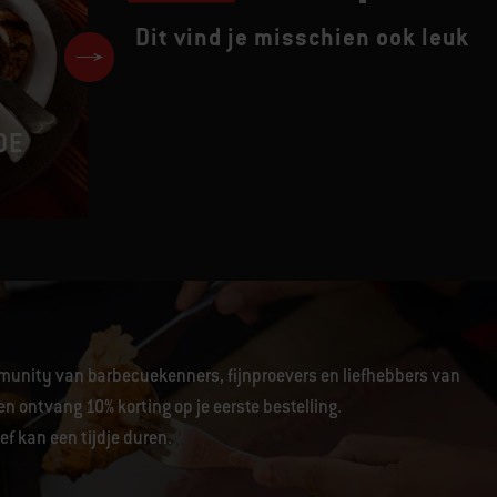
Dit vind je misschien ook leuk
DE
GEROOKTE GLÜHWIJN
unity van barbecuekenners, fijnproevers en liefhebbers van
en ontvang 10% korting op je eerste bestelling.
f kan een tijdje duren.