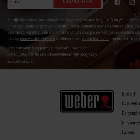
NU AANMELDEN
E-mail
Schrijf mij in voor e-mails van Weber-Stephen Products Belgium BV en Weber-Step
ontvangen zoals recepten, productinformatie, komende evenementen en consument
verstrekt bij registratie en om mijn interactie te analyseren met de nieuwsbrief tr
door op
nieuwsbrief afmelden
te klikken of ons
contactformulier
te gebruiken. Lees 
Deze site wordt beschermd door reCAPTCHA en het
privacybeleid en de
servicevoorwaarden
van Google
zijn
van toepassing.
Bedrijf
Over web
De gesch
De voorde
Careers