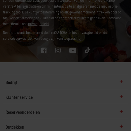
consumentenonderzoek door gebruik te maken van de informatie die ik heb
verstrekt bij registratie en om mijn interactie te analyseren met de nieuwsbrief
tracking tools. Je kunt je toestemming op elk gewenst moment intrekken door op
nieuwsbrief afmelden
te klikken of ons
contactformulier
te gebruiken. Lees voor
meer details ons
privacybeleid
.
Deze site wordt beschermd door reCAPTCHA en het privacybeleid en de
servicevoorwaarden
van Google
zijn van toepassing.
Bedrijf
Klantenservice
Reserveonderdelen
Ontdekken