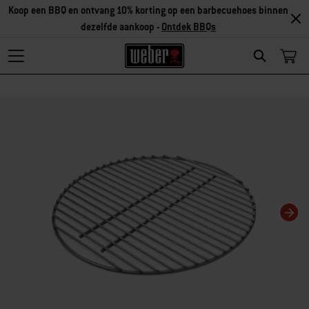
Ontdek accessoires
Search
Als je deze huidige dia van deze carrousel wijzigt, wordt de huidige dia van 