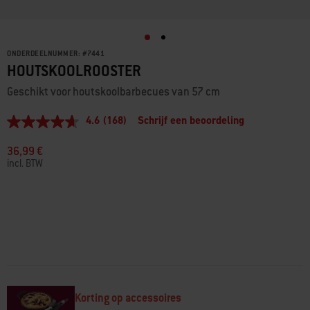
ONDERDEELNUMMER:
#
7441
HOUTSKOOLROOSTER
Geschikt voor houtskoolbarbecues van 57 cm
4.6
(168)
Schrijf een beoordeling
4.6
van
5
36,99 €
sterren,
incl. BTW
gemiddelde
scorewaarde.
Read
168
Reviews.
Dezelfde
paginalink.
Korting op accessoires