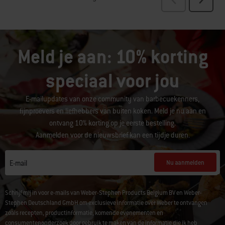
Meld je aan: 10% korting
speciaal voor jou
E-mailupdates van onze community van barbecuekenners,
fijnproevers en liefhebbers van buiten koken. Meld je nu aan en
ontvang 10% korting op je eerste bestelling.
Aanmelden voor de nieuwsbrief kan een tijdje duren.
Nu aanmelden
E-mail
Schrijf mij in voor e-mails van Weber-Stephen Products Belgium BV en Weber-
Stephen Deutschland GmbH om exclusieve informatie over Weber te ontvangen
zoals recepten, productinformatie, komende evenementen en
consumentenonderzoek door gebruik te maken van de informatie die ik heb