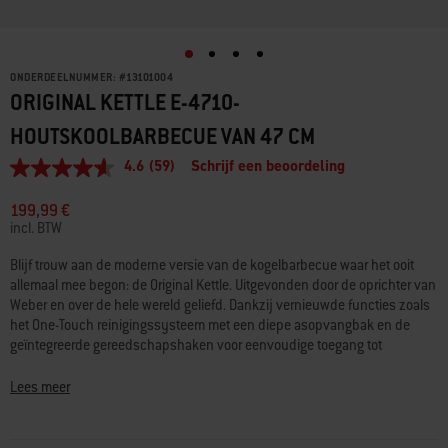
ONDERDEELNUMMER:
#
13101004
ORIGINAL KETTLE E-4710-
HOUTSKOOLBARBECUE VAN 47 CM
4.6
(59)
Schrijf een beoordeling
4.6
van
5
199,99 €
sterren,
incl. BTW
gemiddelde
scorewaarde.
Blijf trouw aan de moderne versie van de kogelbarbecue waar het ooit
Read
allemaal mee begon: de Original Kettle. Uitgevonden door de oprichter van
59
Reviews.
Weber en over de hele wereld geliefd. Dankzij vernieuwde functies zoals
Dezelfde
het One-Touch reinigingssysteem met een diepe asopvangbak en de
paginalink.
geïntegreerde gereedschapshaken voor eenvoudige toegang tot
barbecuegereedschap blijft de iconische Kettle de barbecue voor
iedereen.
Lees meer