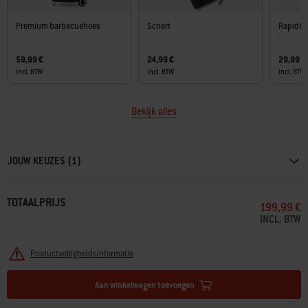
Premium barbecuehoes
Schort
Rapidfir
59,99 €
24,99 €
29,99 €
incl. BTW
incl. BTW
incl. BTW
Bekijk alles
Carousel containing list of product recommendations. Please use left and ar
JOUW KEUZES (1)
TOTAALPRIJS
199,99 €
INCL. BTW
Productveiligheidsinformatie
Aan winkelwagen toevoegen