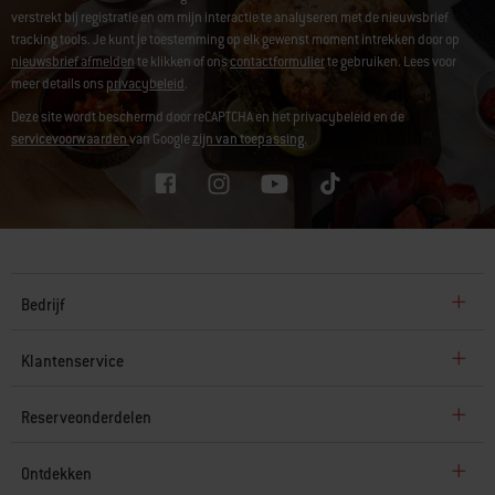
verstrekt bij registratie en om mijn interactie te analyseren met de nieuwsbrief
tracking tools. Je kunt je toestemming op elk gewenst moment intrekken door op
nieuwsbrief afmelden
te klikken of ons
contactformulier
te gebruiken. Lees voor
meer details ons
privacybeleid
.
Deze site wordt beschermd door reCAPTCHA en het privacybeleid en de
servicevoorwaarden
van Google
zijn van toepassing.
Bedrijf
Klantenservice
Reserveonderdelen
Ontdekken