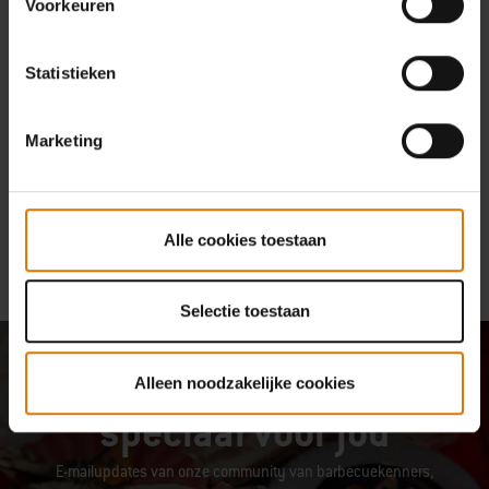
Voorkeuren
Statistieken
Tot 15 jaar garantie
Marketing
Alle cookies toestaan
Selectie toestaan
Meld je aan: 10% korting
Alleen noodzakelijke cookies
speciaal voor jou
E-mailupdates van onze community van barbecuekenners,