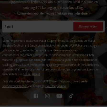
fijnproevers en liefhebbers van buiten koken. Meld je nu aan en
ontvang 10% korting op je eerste bestelling.
Aanmelden voor de nieuwsbrief kan een tijdje duren.
Nu aanmelden
E-mail
Schrijf mij in voor e-mails van Weber-Stephen Products Belgium BV en Weber-
Stephen Deutschland GmbH om exclusieve informatie over Weber te ontvangen
zoals recepten, productinformatie, komende evenementen en
consumentenonderzoek door gebruik te maken van de informatie die ik heb
verstrekt bij registratie en om mijn interactie te analyseren met de nieuwsbrief
tracking tools. Je kunt je toestemming op elk gewenst moment intrekken door op
nieuwsbrief afmelden
te klikken of ons
contactformulier
te gebruiken. Lees voor
meer details ons
privacybeleid
.
Deze site wordt beschermd door reCAPTCHA en het privacybeleid en de
servicevoorwaarden
van Google
zijn van toepassing.