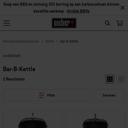
Koop een BBQ en ontvang 10% korting op een barbecuehoes binnen
dezelfde aankoop -
Ontdek BBQs
Search
Alle Houtskoolbarbecues
Kettle
Bar-B-Kettle
undefined
Bar-B-Kettle
2 Resultaten
Toon twee pr
Toon 
Filter
Sorteren