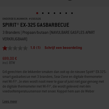
ONDERDEELNUMMER:
#
1502126
SPIRIT® EX-325 GASBARBECUE
3 Branders | Propaan/butaan (NAVULBARE GASFLES APART
VERKRIJGBAAR)
1.0
(1)
Schrijf een beoordeling
1.0
van
5
699,00 €
sterren,
incl. BTW
gemiddelde
scorewaarde.
Gril gerechten die lekkerder smaken dan ooit op de nieuwe Spirit® EX-325-
Read
smart gasbarbecue met 3 branders, Sear Zone en digitale thermometer
a
Review.
met Wi-Fi®. Je eten wordt nooit meer te gaar of juist niet gaar genoeg met
Dezelfde
de digitale thermometer met Wi-Fi®, die wordt geleverd met één
paginalink.
voedseltemperatuursensor met snoer. Koppel hem aan de Weber
Connect®-app om hem op afstand te controleren en waarschuwingen te
ontvangen op je smartphone wanneer de barbecue voorverwarmd is en
Lees meer
wanneer je eten klaar is om te keren. Creëer opvallende, smaakvolle