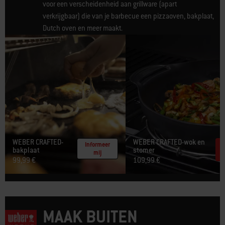
voor een verscheidenheid aan grillware (apart
verkrijgbaar) die van je barbecue een pizzaoven, bakplaat,
Dutch oven en meer maakt.
WEBER CRAFTED-
WEBER CRAFTED-wok en
Informeer
bakplaat​
stomer
mij
99,99 €
109,99 €
MAAK BUITEN