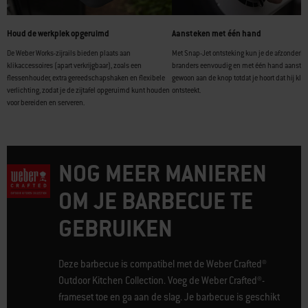
Houd de werkplek opgeruimd
Aansteken met één hand
De Weber Works-zijrails bieden plaats aan
Met Snap-Jet ontsteking kun je de afzonderlij
klikaccessoires (apart verkrijgbaar), zoals een
branders eenvoudig en met één hand aanstek
flessenhouder, extra gereedschapshaken en flexibele
gewoon aan de knop totdat je hoort dat hij klik
verlichting, zodat je de zijtafel opgeruimd kunt houden
ontsteekt.
voor bereiden en serveren.
NOG MEER MANIEREN
OM JE BARBECUE TE
GEBRUIKEN
Deze barbecue is compatibel met de Weber Crafted®
Outdoor Kitchen Collection. Voeg de Weber Crafted®-
frameset toe en ga aan de slag. Je barbecue is geschikt