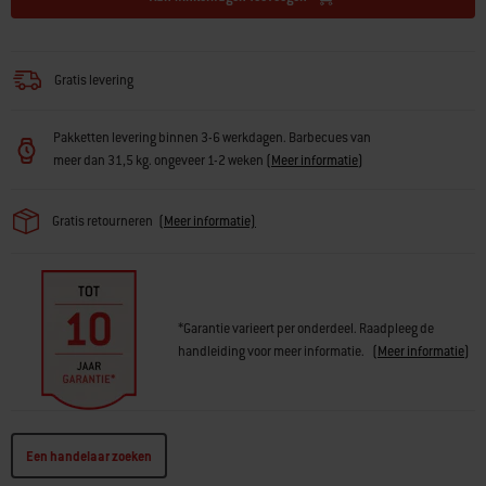
verplaatsen van de barbecue makkelijk
· Roestbestendige bakplaatinzet (apart verkrijgbaar) past in de
barbecue
· Braadspit (apart verkrijgbaar) gaart voedsel gelijkmatig
Gratis levering
Pakketten levering binnen 3-6 werkdagen. Barbecues van
meer dan 31,5 kg. ongeveer 1-2 weken
(
Meer informatie
)
Gratis retourneren
(
Meer informatie)
*Garantie varieert per onderdeel. Raadpleeg de
handleiding voor meer informatie.
(
Meer informatie
)
Een handelaar zoeken