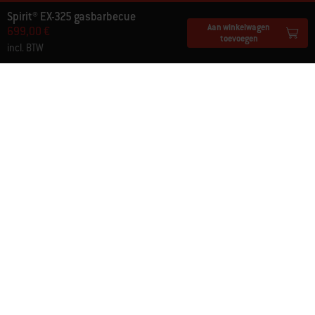
Spirit® EX-325 gasbarbecue
Aan winkelwagen
699,00 €
toevoegen
incl. BTW