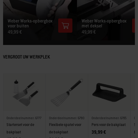
Weber Works-opbergbox
Weber Works-opbergbox
voor buiten
met deksel
49,99 €
49,99 €
VERGROOT UW WERKPLEK
Onderdeelnummer: 6777
Onderdeelnummer: 6780
Onderdeelnummer: 6785
On
Starterset voor de
Flexibele spatel voor
Pers voor de bakplaat
Sc
39,99 €
bakplaat
de bakplaat
ba