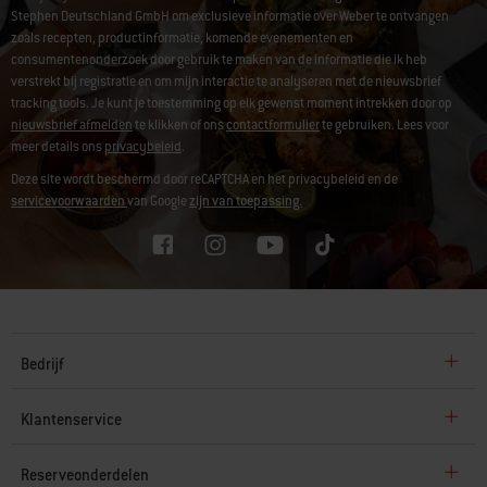
Stephen Deutschland GmbH om exclusieve informatie over Weber te ontvangen
zoals recepten, productinformatie, komende evenementen en
consumentenonderzoek door gebruik te maken van de informatie die ik heb
verstrekt bij registratie en om mijn interactie te analyseren met de nieuwsbrief
tracking tools. Je kunt je toestemming op elk gewenst moment intrekken door op
nieuwsbrief afmelden
te klikken of ons
contactformulier
te gebruiken. Lees voor
meer details ons
privacybeleid
.
Deze site wordt beschermd door reCAPTCHA en het privacybeleid en de
servicevoorwaarden
van Google
zijn van toepassing.
Bedrijf
Klantenservice
Reserveonderdelen