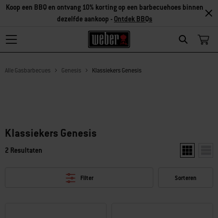
Koop een BBQ en ontvang 10% korting op een barbecuehoes binnen
dezelfde aankoop -
Ontdek BBQs
Search
Alle Gasbarbecues
Genesis
Klassiekers Genesis
Klassiekers Genesis
2 Resultaten
Toon twee pr
Toon 
Filter
Sorteren