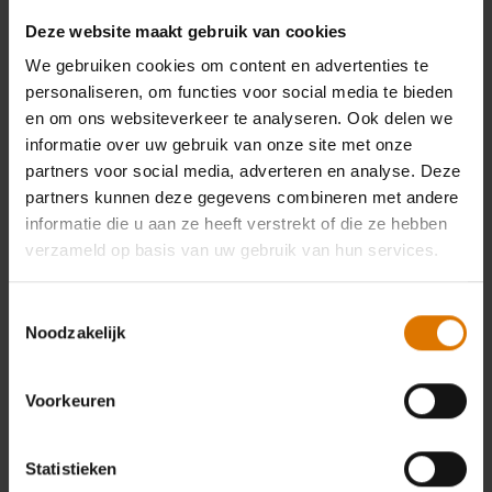
Deze website maakt gebruik van cookies
We gebruiken cookies om content en advertenties te
personaliseren, om functies voor social media te bieden
en om ons websiteverkeer te analyseren. Ook delen we
informatie over uw gebruik van onze site met onze
partners voor social media, adverteren en analyse. Deze
partners kunnen deze gegevens combineren met andere
informatie die u aan ze heeft verstrekt of die ze hebben
KAN JE NIET BESLISSEN OVER EEN BARBECUE? KRIJG
verzameld op basis van uw gebruik van hun services.
UITGEBREID ADVIES VAN ONZE ERVAREN WEBER
DEALERS
Toestemmingsselectie
Noodzakelijk
Vind een winkel in je buurt
Voorkeuren
Vind een winkel
Statistieken