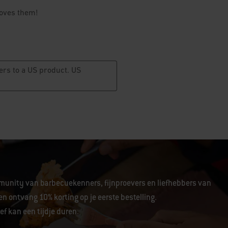
unity van barbecuekenners, fijnproevers en liefhebbers van
en ontvang 10% korting op je eerste bestelling.
f kan een tijdje duren.