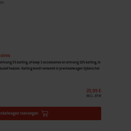
en.
x
oires
ntvang 5% korting, of koop 3 accessoires en ontvang 10% korting, in
usief hoezen. Korting wordt verwerkt in je winkelwagen tijdens het
20,99 €
INCL. BTW
inkelwagen toevoegen