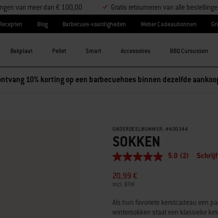
llingen van meer dan € 100,00
Gratis retourneren van alle bestelling
Recepten
Blog
Barbecues-vaardigheden
Weber Cadeaubonnen
Gri
Bakplaat
Pellet
Smart
Accessoires
BBQ Cursussen
ONDERDEELNUMMER:
#
400344
SOKKEN
5.0
(2)
Schrij
5.0
van
20,99 €
5
sterren,
incl. BTW
gemiddelde
scorewaarde.
Als hun favoriete kerstcadeau een paa
Read
wintersokken staat een klassieke ke
2