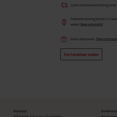
Gratis standaardverzending vanaf
Pakketten levering binnen 3-6 wer
weken
(
Meer informatie
)
Gratis retourneren
(
Meer informati
Een handelaar zoeken
Materiaal
Onderhouds
80% katoen, 15% nylon, 5% spandex
Machinewas