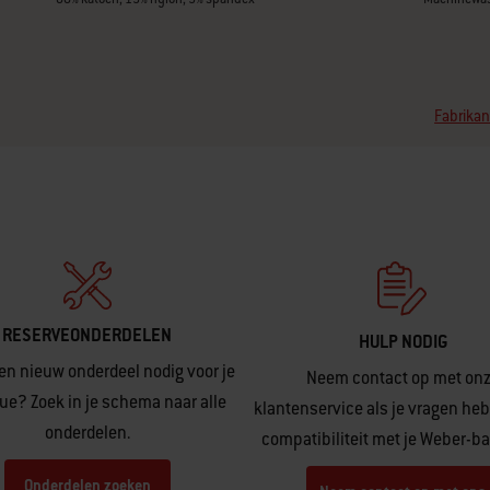
Fabrikan
RESERVEONDERDELEN
HULP NODIG
en nieuw onderdeel nodig voor je
Neem contact op met on
ue? Zoek in je schema naar alle
klantenservice als je vragen heb
onderdelen.
compatibiliteit met je Weber-b
Onderdelen zoeken