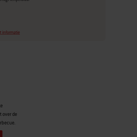
t informatie
ze
t over de
arbecue.