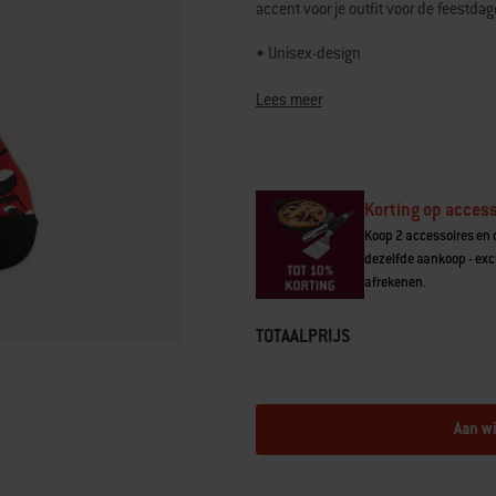
accent voor je outfit voor de feestdag
Reviews.
Dezelfde
paginalink.
• Unisex-design
• 80% katoen, 15% nylon, 5% spande
• Past bijna iedereen
Lees meer
• Machinewas hoge temperatuur
Korting op access
Koop 2 accessoires en o
dezelfde aankoop - excl
afrekenen.
TOTAALPRIJS
Aan w