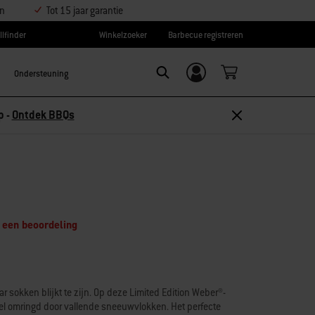
en
Tot 15 jaar garantie
llfinder
Winkelzoeker
Barbecue registreren
Ondersteuning
Inloggen/
Search
aanmelden
Ontdek accessoires
f een beoordeling
r sokken blijkt te zijn. Op deze Limited Edition Weber®-
tel omringd door vallende sneeuwvlokken. Het perfecte