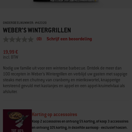
ONDERDEELNUMMER:
#
42320
WEBER’S WINTERGRILLEN
(0)
Schrijf een beoordeling
Geen
scorewaarde
Dezelfde
19,99 €
paginalink.
incl. BTW
Nodig uw familie uit voor een winterse barbecue. Ontdek de meer dan
100 recepten in Weber’s Wintergrillen en verblijd uw gasten met sappige
steaks met een chutney van cranberry en mierikswortel, knapperige
kersteend gevuld met kastanjes en appel en een appel-kruimelvlaai als
afsluiter.
Korting op accessoires
Koop 2 accessoires en ontvang 5% korting, of koop 3 accessoires
en ontvang 10% korting, in dezelfde aankoop - exclusief hoezen.