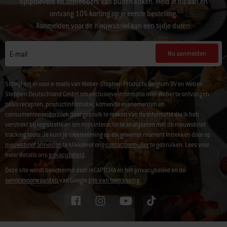
fijnproevers en liefhebbers van buiten koken. Meld je nu aan en
ontvang 10% korting op je eerste bestelling.
Aanmelden voor de nieuwsbrief kan een tijdje duren.
Nu aanmelden
E-mail
Schrijf mij in voor e-mails van Weber-Stephen Products Belgium BV en Weber-
Stephen Deutschland GmbH om exclusieve informatie over Weber te ontvangen
zoals recepten, productinformatie, komende evenementen en
consumentenonderzoek door gebruik te maken van de informatie die ik heb
verstrekt bij registratie en om mijn interactie te analyseren met de nieuwsbrief
tracking tools. Je kunt je toestemming op elk gewenst moment intrekken door op
nieuwsbrief afmelden
te klikken of ons
contactformulier
te gebruiken. Lees voor
meer details ons
privacybeleid
.
Deze site wordt beschermd door reCAPTCHA en het privacybeleid en de
servicevoorwaarden
van Google
zijn van toepassing.