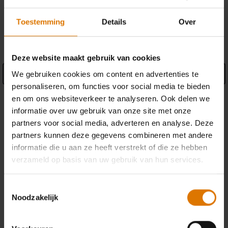
Toestemming
Details
Over
SPECIFICATIONS
Deze website maakt gebruik van cookies
We gebruiken cookies om content en advertenties te
See Details
personaliseren, om functies voor social media te bieden
Fabrikant informatie
en om ons websiteverkeer te analyseren. Ook delen we
informatie over uw gebruik van onze site met onze
partners voor social media, adverteren en analyse. Deze
partners kunnen deze gegevens combineren met andere
informatie die u aan ze heeft verstrekt of die ze hebben
verzameld op basis van uw gebruik van hun services.
RESERVEONDERDELEN
Heb je een nieuw onderdeel nodig voor je barbecue? Zoek in je schema
Toestemmingsselectie
naar alle onderdelen.
Noodzakelijk
Onderdelen zoeken