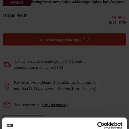
Korting wordt verwerkt in je winkelwagen tijdens het afrekenen.
TOTAALPRIJS
19,99 €
INCL. BTW
Aan winkelwagen toevoegen
Gratis standaardverzending vanaf € 100, anders
standaardverzending voor € 6,95
Pakketten levering binnen 3-6 werkdagen. Barbecues van
meer dan 31,5 kg. ongeveer 1-2 weken
(
Meer informatie
)
Gratis retourneren
(
Meer informatie)
Een handelaar zoeken