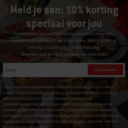
Meld je aan: 10% korting
speciaal voor jou
E-mailupdates van onze community van barbecuekenners,
fijnproevers en liefhebbers van buiten koken. Meld je nu aan en
ontvang 10% korting op je eerste bestelling.
Aanmelden voor de nieuwsbrief kan een tijdje duren.
Nu aanmelden
E-mail
Schrijf mij in voor e-mails van Weber-Stephen Products Belgium BV en Weber-
Stephen Deutschland GmbH om exclusieve informatie over Weber te ontvangen
zoals recepten, productinformatie, komende evenementen en
consumentenonderzoek door gebruik te maken van de informatie die ik heb
verstrekt bij registratie en om mijn interactie te analyseren met de nieuwsbrief
tracking tools. Je kunt je toestemming op elk gewenst moment intrekken door op
nieuwsbrief afmelden
te klikken of ons
contactformulier
te gebruiken. Lees voor
meer details ons
privacybeleid
.