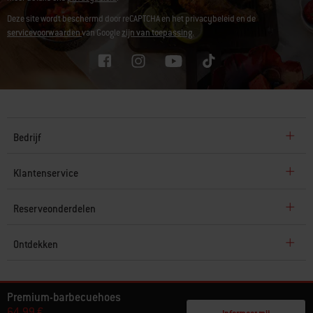
Deze site wordt beschermd door reCAPTCHA en het privacybeleid en de
servicevoorwaarden
van Google
zijn van toepassing.
Bedrijf
Klantenservice
Reserveonderdelen
Ontdekken
© 2026 Weber. Alle rechten voorbehouden.
Premium-barbecuehoes
64,99 €