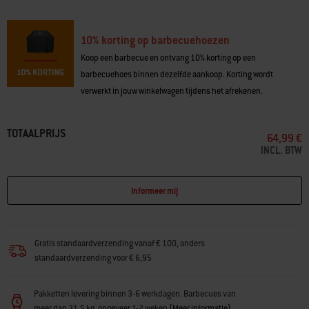
weersinvloeden
• Eenvoudig afdekken en afhalen dankzij lichtgewicht ontwerp
• Bevestigingsbanden houden de hoes stevig op zijn plaats
10% korting op barbecuehoezen
• Gemaakt van 100% gerecycled PET-kunststof (bevestigingen
uitgezonderd)
Koop een barbecue en ontvang 10% korting op een
barbecuehoes binnen dezelfde aankoop. Korting wordt
verwerkt in jouw winkelwagen tijdens het afrekenen.
TOTAALPRIJS
64,99 €
INCL. BTW
Informeer mij
Gratis standaardverzending vanaf € 100, anders
standaardverzending voor € 6,95
Pakketten levering binnen 3-6 werkdagen. Barbecues van
meer dan 31,5 kg. ongeveer 1-2 weken
(
Meer informatie
)