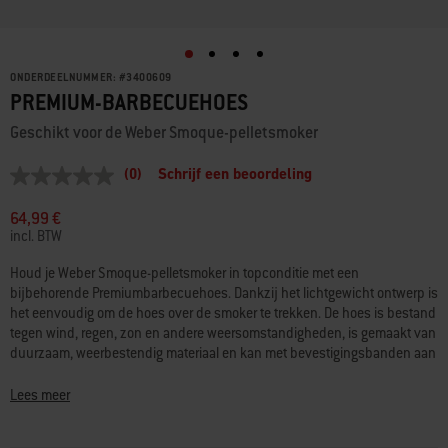
ONDERDEELNUMMER:
#
3400609
PREMIUM-BARBECUEHOES
Geschikt voor de Weber Smoque-pelletsmoker
(0)
Schrijf een beoordeling
Geen
scorewaarde
Dezelfde
64,99 €
paginalink.
incl. BTW
Houd je Weber Smoque-pelletsmoker in topconditie met een
bijbehorende Premiumbarbecuehoes. Dankzij het lichtgewicht ontwerp is
het eenvoudig om de hoes over de smoker te trekken. De hoes is bestand
tegen wind, regen, zon en andere weersomstandigheden, is gemaakt van
duurzaam, weerbestendig materiaal en kan met bevestigingsbanden aan
de smoker vastgemaakt worden.
Lees meer
• Geschikt voor de Weber Smoque-pelletsmoker
• Het weerbestendige materiaal beschermt je smoker tegen