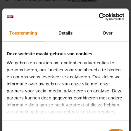
Gratis retourneren
(
Meer informatie)
Een handelaar zoeken
Toestemming
Details
Over
Deze website maakt gebruik van cookies
SPECIFICATIONS
We gebruiken cookies om content en advertenties te
personaliseren, om functies voor social media te bieden
en om ons websiteverkeer te analyseren. Ook delen we
See Details
informatie over uw gebruik van onze site met onze
partners voor social media, adverteren en analyse. Deze
Fabrikant informatie
partners kunnen deze gegevens combineren met andere
informatie die u aan ze heeft verstrekt of die ze hebben
verzameld op basis van uw gebruik van hun services.
Toestemmingsselectie