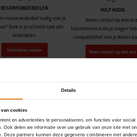
RESERVEONDERDELEN
HULP NODIG
en nieuw onderdeel nodig voor je
Neem contact op met on
ue? Zoek in je schema naar alle
klantenservice als je vragen heb
onderdelen.
compatibiliteit met je Weber-b
Onderdelen zoeken
Neem contact op met ons
Details
 van cookies
ent en advertenties te personaliseren, om functies voor social
Hear From Other Grillers
. Ook delen we informatie over uw gebruik van onze site met on
e. Deze partners kunnen deze gegevens combineren met andere i