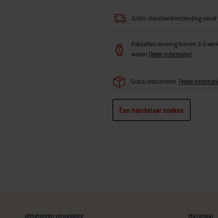
Gratis standaardverzending vanaf
Pakketten levering binnen 3-6 wer
weken
(
Meer informatie
)
Gratis retourneren
(
Meer informati
Een handelaar zoeken
Afmetingen verpakking
Materiaal