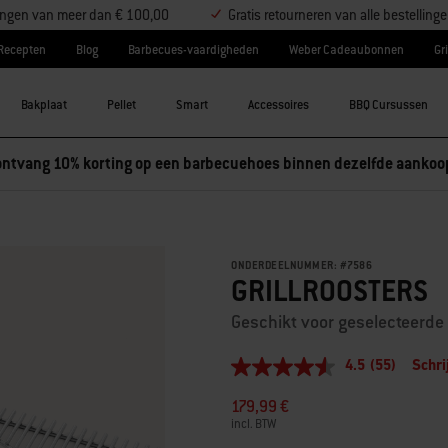
llingen van meer dan € 100,00
Gratis retourneren van alle bestelling
Recepten
Blog
Barbecues-vaardigheden
Weber Cadeaubonnen
Gri
Bakplaat
Pellet
Smart
Accessoires
BBQ Cursussen
ONDERDEELNUMMER:
#
7586
GRILLROOSTERS
Geschikt voor geselecteerde 
4.5
(55)
Schri
4.5
van
179,99 €
5
sterren,
incl. BTW
gemiddelde