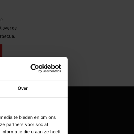
ze
t over de
arbecue.
Over
 media te bieden en om ons
ze partners voor social
nformatie die u aan ze heeft