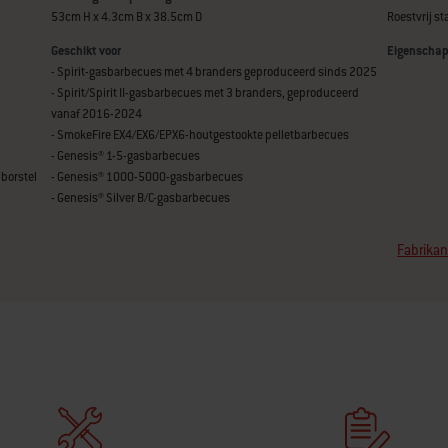
53cm H x 4.3cm B x 38.5cm D
Roestvrij st
Geschikt voor
Eigenscha
- Spirit-gasbarbecues met 4 branders geproduceerd sinds 2025
- Spirit/Spirit II-gasbarbecues met 3 branders, geproduceerd
vanaf 2016-2024
- SmokeFire EX4/EX6/EPX6-houtgestookte pelletbarbecues
- Genesis® 1-5-gasbarbecues
borstel
- Genesis® 1000-5000-gasbarbecues
- Genesis® Silver B/C-gasbarbecues
Fabrikan