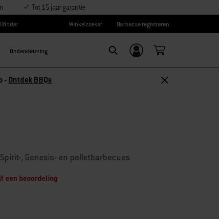
en
Tot 15 jaar garantie
llfinder
Winkelzoeker
Barbecue registreren
Ondersteuning
Inloggen/
Search
aanmelden
Ontdek accessoires
Spirit-, Genesis- en pelletbarbecues
jf een beoordeling