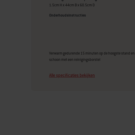
1.5cm H x 44cm B x 60.5cm D
Onderhoudsinstructies
Verwarm gedurende 15 minuten op de hoogste stand en 
schoon met een reinigingsborstel
Alle specificaties bekijken