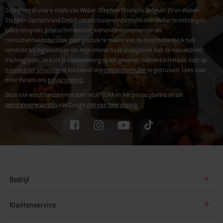
Schrijf mij in voor e-mails van Weber-Stephen Products Belgium BV en Weber-
Stephen Deutschland GmbH om exclusieve informatie over Weber te ontvangen
zoals recepten, productinformatie, komende evenementen en
consumentenonderzoek door gebruik te maken van de informatie die ik heb
verstrekt bij registratie en om mijn interactie te analyseren met de nieuwsbrief
tracking tools. Je kunt je toestemming op elk gewenst moment intrekken door op
nieuwsbrief afmelden
te klikken of ons
contactformulier
te gebruiken. Lees voor
meer details ons
privacybeleid
.
Deze site wordt beschermd door reCAPTCHA en het privacybeleid en de
servicevoorwaarden
van Google
zijn van toepassing.
Bedrijf
Klantenservice