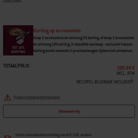
Lees meer
vlees
• Roestvrijstalen spies, vorken, handgreep en montagemateriaal
inbegrepen
• Geschikt voor Genesis® II- en Genesis® II LX 400-gasbarbecues, 2022
Genesis® 400-gasbarbecues en Searwood® XL-pelletbarbecue
Korting op accessoires
• Aangedreven door een krachtige elektromotor
Koop 2 accessoires en ontvang 5% korting, of koop 3 accessoires
en ontvang 10% korting, in dezelfde aankoop - exclusief hoezen.
Korting wordt verwerkt in je winkelwagen tijdens het afrekenen.
TOTAALPRIJS
169,99 €
INCL. BTW
|
RECUPEL-BIJDRAGE INCLUSIEF
Productveiligheidsinformatie
Informeer mij
Gratis standaardverzending vanaf € 100, anders