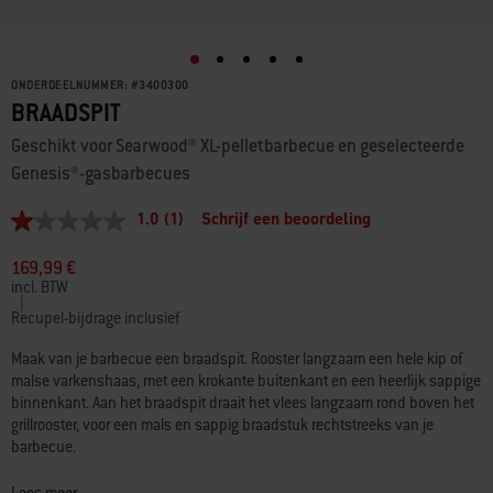
ONDERDEELNUMMER:
#
3400300
BRAADSPIT
Geschikt voor Searwood® XL-pelletbarbecue en geselecteerde
Genesis®-gasbarbecues
1.0
(1)
Schrijf een beoordeling
1.0
van
5
169,99 €
sterren,
incl. BTW
gemiddelde
|
scorewaarde.
Recupel-bijdrage inclusief
Read
a
Maak van je barbecue een braadspit. Rooster langzaam een hele kip of
Review.
malse varkenshaas, met een krokante buitenkant en een heerlijk sappige
Dezelfde
binnenkant. Aan het braadspit draait het vlees langzaam rond boven het
paginalink.
grillrooster, voor een mals en sappig braadstuk rechtstreeks van je
barbecue.
• De braadspitvorken zijn ontworpen voor zowel grote als kleine stukken