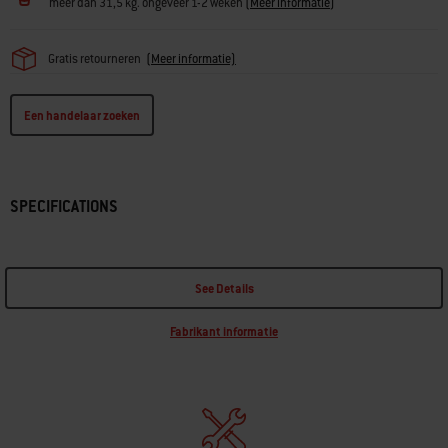
meer dan 31,5 kg. ongeveer 1-2 weken
(
Meer informatie
)
Gratis retourneren
(
Meer informatie)
Een handelaar zoeken
SPECIFICATIONS
See Details
Fabrikant informatie