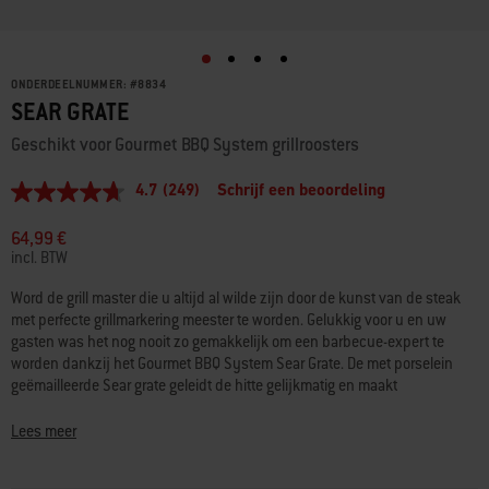
ONDERDEELNUMMER:
#
8834
SEAR GRATE
Geschikt voor Gourmet BBQ System grillroosters
4.7
(249)
Schrijf een beoordeling
4.7
van
5
64,99 €
sterren,
incl. BTW
gemiddelde
scorewaarde.
Word de grill master die u altijd al wilde zijn door de kunst van de steak
Read
met perfecte grillmarkering meester te worden. Gelukkig voor u en uw
249
Reviews.
gasten was het nog nooit zo gemakkelijk om een barbecue-expert te
Dezelfde
worden dankzij het Gourmet BBQ System Sear Grate. De met porselein
paginalink.
geëmailleerde Sear grate geleidt de hitte gelijkmatig en maakt
professionele grillmarkeringen terwijl het vocht en de smaak van uw eten
bewaard blijven. Uw gasten zullen meteen onder de indruk zijn, tot en
Lees meer
met de laatste hap.