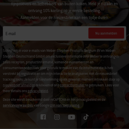
fijnproevers en liefhebbers van buiten koken. Meld je nu aan en
ontvang 10% korting op je eerste bestelling.
Aanmelden voor de nieuwsbrief kan een tijdje duren.
Nu aanmelden
E-mail
Schrijf mij in voor e-mails van Weber-Stephen Products Belgium BV en Weber-
Stephen Deutschland GmbH om exclusieve informatie over Weber te ontvangen
zoals recepten, productinformatie, komende evenementen en
consumentenonderzoek door gebruik te maken van de informatie die ik heb
verstrekt bij registratie en om mijn interactie te analyseren met de nieuwsbrief
tracking tools. Je kunt je toestemming op elk gewenst moment intrekken door op
nieuwsbrief afmelden
te klikken of ons
contactformulier
te gebruiken. Lees voor
meer details ons
privacybeleid
.
Deze site wordt beschermd door reCAPTCHA en het privacybeleid en de
servicevoorwaarden
van Google
zijn van toepassing.