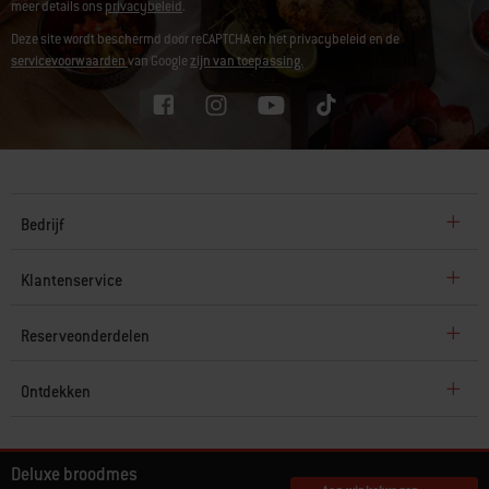
meer details ons
privacybeleid
.
Deze site wordt beschermd door reCAPTCHA en het privacybeleid en de
servicevoorwaarden
van Google
zijn van toepassing.
Bedrijf
Klantenservice
Reserveonderdelen
Ontdekken
© 2026 Weber. Alle rechten voorbehouden.
Deluxe broodmes