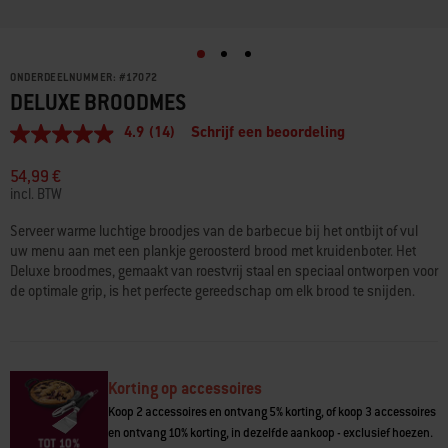
ONDERDEELNUMMER:
#
17072
DELUXE BROODMES
4.9
(14)
Schrijf een beoordeling
4.9
van
5
54,99 €
sterren,
incl. BTW
gemiddelde
scorewaarde.
Serveer warme luchtige broodjes van de barbecue bij het ontbijt of vul
Read
uw menu aan met een plankje geroosterd brood met kruidenboter. Het
14
Reviews.
Deluxe broodmes, gemaakt van roestvrij staal en speciaal ontworpen voor
Dezelfde
de optimale grip, is het perfecte gereedschap om elk brood te snijden.
paginalink.
Korting op accessoires
Koop 2 accessoires en ontvang 5% korting, of koop 3 accessoires
en ontvang 10% korting, in dezelfde aankoop - exclusief hoezen.