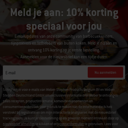
Meld je aan: 10% korting
speciaal voor jou
E-mailupdates van onze community van barbecuekenners,
fijnproevers en liefhebbers van buiten koken. Meld je nu aan en
ontvang 10% korting op je eerste bestelling.
Aanmelden voor de nieuwsbrief kan een tijdje duren.
Nu aanmelden
E-mail
Schrijf mij in voor e-mails van Weber-Stephen Products Belgium BV en Weber-
Stephen Deutschland GmbH om exclusieve informatie over Weber te ontvangen
zoals recepten, productinformatie, komende evenementen en
consumentenonderzoek door gebruik te maken van de informatie die ik heb
verstrekt bij registratie en om mijn interactie te analyseren met de nieuwsbrief
tracking tools. Je kunt je toestemming op elk gewenst moment intrekken door op
nieuwsbrief afmelden
te klikken of ons
contactformulier
te gebruiken. Lees voor