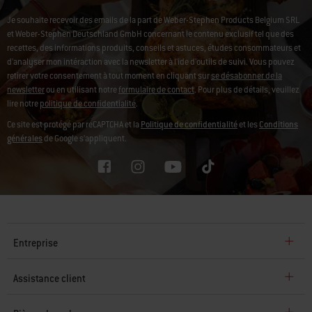
Je souhaite recevoir des emails de la part de Weber-Stephen Products Belgium SRL
et Weber-Stephen Deutschland GmbH concernant le contenu exclusif tel que des
recettes, des informations produits, conseils et astuces, études consommateurs et
d'analyser mon intéraction avec la newsletter à l'ide d'outils de suivi.
Vous pouvez
retirer votre consentement à tout moment en cliquant sur
se désabonner de la
newsletter
ou en utilisant notre
formulaire de contact
. Pour plus de détails, veuillez
lire notre
politique de confidentialité
.
Ce site est protégé par reCAPTCHA et la
Politique de confidentialité
et les
Conditions
générales
de Google s’appliquent.
Entreprise
Assistance client