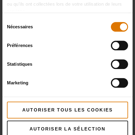
ou qu'ils ont collectées lors de votre utilisation de leurs
services.
Sélection
Nécessaires
du
consentement
Préparons-nous
Préférences
Accessoires
Statistiques
recommandés
Marketing
Panier à
griller
AUTORISER TOUS LES COOKIES
WEBER
CRAFTED
AUTORISER LA SÉLECTION