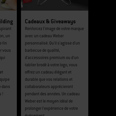
ilding
Cadeaux & Giveaways
spirant
Renforcez l'image de votre marque
on, un
avec un cadeau Weber
e fin
personnalisé. Qu'il s'agisse d'un
r vous
barbecue de qualité,
qui
d'accessoires premium ou d'un
tablier brodé à votre logo, vous
et
offrez un cadeau élégant et
équipe
durable que vos relations et
e dans
collaborateurs apprécieront
s !
pendant des années. Un cadeau
Weber est le moyen idéal de
prolonger l'expérience de votre
événement.