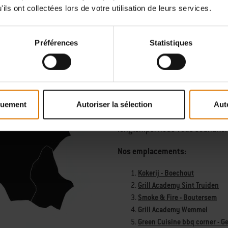
Trouvez l'emplacement 
ils ont collectées lors de votre utilisation de leurs services.
Nos emplacements
Chaque année, plus de 100 000 
Préférences
Statistiques
« Backyard hero » dans l’un de n
Apprendre les astuces du barbec
Luxembourg, nous faisons du ba
quement
Autoriser la sélection
Aut
Ensemble autour du barbecue, l'
longtemps. Nous vous souhaitons
Nos emplacements:
Kokerij - Boechout
Grill Academy Sint Truiden
Smoke & Fire - Boutersem
Grill Academy Wemmel
Green Cuisine bbq corner - G