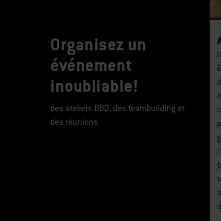
Organisez un
U
événement
G
inoubliable!
d
A
des ateliers BBQ, des teambuilding et
c
des réunions
p
g
l
p
r
a
d