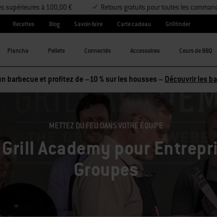
es supérieures à 100,00 €
Retours gratuits pour toutes les comman
Recettes
Blog
Savoir-faire
Carte cadeau
Grillfinder
Plancha
Pellets
Connectés
Accessoires
Cours de BBQ
METTEZ DU FEU DANS VOTRE ÉQUIPE
Grill Academy pour Entrepr
Groupes