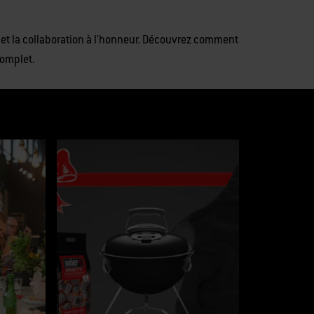
y met la collaboration à l'honneur. Découvrez comment
complet.
et Précédent pour naviguer ou passez à une diapositive à l’aide des points de l