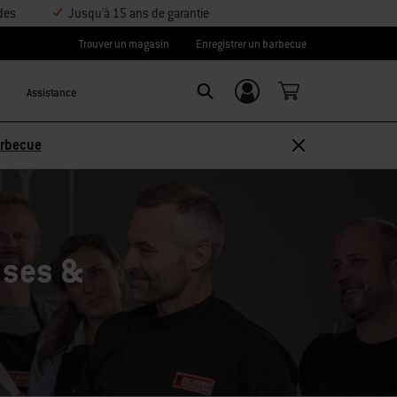
des
Jusqu'à 15 ans de garantie
Trouver un magasin
Enregistrer un barbecue
Assistance
Se connecter/
Search
S’inscrire
Découvrir les accessoires
ises &