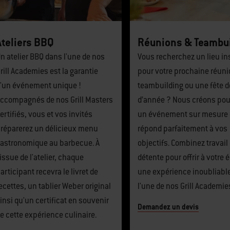
Ateliers BBQ
Réunions & Teambu
n atelier BBQ dans l'une de nos
Vous recherchez un lieu in
rill Academies est la garantie
pour votre prochaine réuni
'un événement unique !
teambuilding ou une fête d
ccompagnés de nos Grill Masters
d’année ? Nous créons pou
ertifiés, vous et vos invités
un événement sur mesure 
réparerez un délicieux menu
répond parfaitement à vos
astronomique au barbecue. À
objectifs. Combinez travail 
'issue de l'atelier, chaque
détente pour offrir à votre 
articipant recevra le livret de
une expérience inoubliabl
ecettes, un tablier Weber original
l'une de nos Grill Academie
insi qu'un certificat en souvenir
Demandez un devis
e cette expérience culinaire.