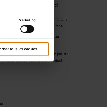
de votre Grill Academy ici
participants enthousiastes deviennent un
Marketing
os locaux de la Grill Academy en Europe.
ue? Sur nos 7 sites en Belgique et au
rbecue un événement inoubliable.
oriser tous les cookies
expérience ultime de Weber dont on parlera
 la bienvenue, à vous et à vos invités!
ent