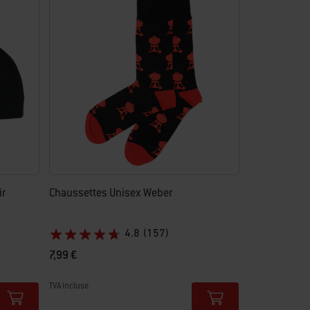
ir
Chaussettes Unisex Weber
4.8
(157)
7,99 €
TVA incluse
Color Options