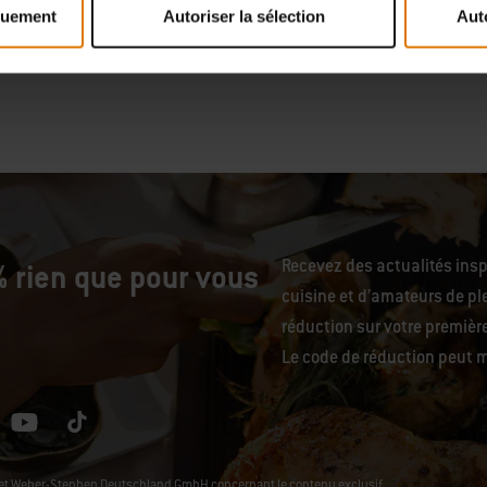
quement
Autoriser la sélection
Aut
tions
Recevez des actualités ins
 rien que pour vous
cuisine et d’amateurs de ple
réduction sur votre premiè
Le code de réduction peut m
L et Weber-Stephen Deutschland GmbH concernant le contenu exclusif