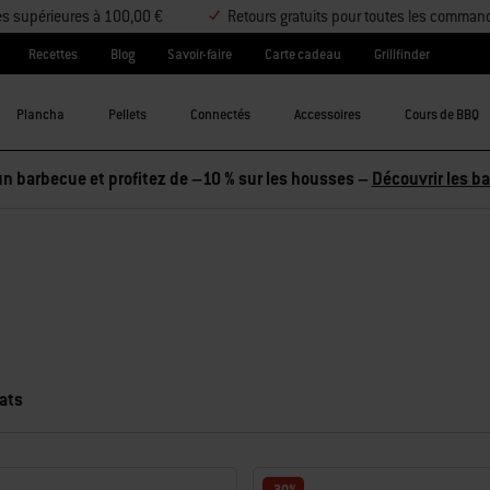
es supérieures à 100,00 €
Retours gratuits pour toutes les comman
Recettes
Blog
Savoir-faire
Carte cadeau
Grillfinder
Plancha
Pellets
Connectés
Accessoires
Cours de BBQ
n barbecue et profitez de –10 % sur les housses –
Découvrir les b
ats
ichant de nouveaux résultats.