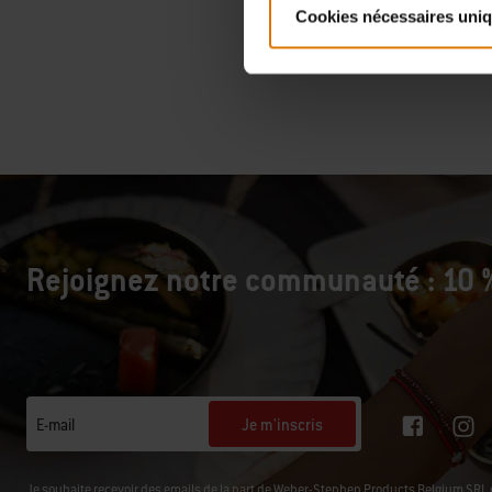
TVA incluse
Cookies nécessaires uni
Color Op
Rejoignez notre communauté : 10 %
Je m'inscris
E-mail
Je souhaite recevoir des emails de la part de Weber-Stephen Products Belgium SR