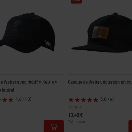
-30%
e Weber avec motif « Kettle »
Casquette Weber, écusson en cu
o latéral
4.8
(10)
5.0
(4)
t de
Prix réduit de
à
14,99 €
10,49 €
TVA incluse
tions
Color Options