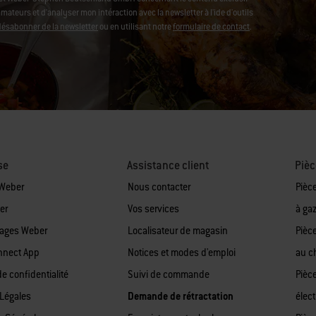
ateurs et d'analyser mon intéraction avec la newsletter à l'ide d'outils
désabonner de la newsletter
ou en utilisant notre
formulaire de contact
.
se
Assistance client
Pièc
 Weber
Nous contacter
Pièc
er
Vos services
à ga
tages Weber
Localisateur de magasin
Pièc
nnect App
Notices et modes d'emploi
au c
de confidentialité
Suivi de commande
Pièc
Légales
Demande de rétractation
élect