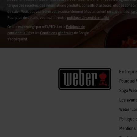
tel que des recettes, des informations produits, conseils et astuces, études consomm
de suivi.
Vous pouvez retirer votre consentement à tout moment en cliquant sur
se 
Pour plus de détails, veuillez lire notre
politique de confidentialité
.
Ce site est protégé par reCAPTCHA et la
Politique de
confidentialité
et les
Conditions générales
de Google
s’appliquent.
Entrepri
Pourquoi
Saga Web
Les avan
Weber Co
Politique 
Mentions 