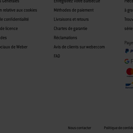
s Générales
Enregistrez votre barbecue
Pièc
n relative aux cookies
Méthodes de paiement
à gr
de confidentialité
Livraisons et retours
Trou
 de licence
Chartes de garantie
série
 des
Réclamations
Payer
ociaux de Weber
Avis de clients sur weber.com
FAQ
Nous contacter
Politique de confid