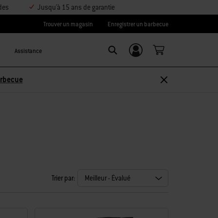
des
Jusqu'à 15 ans de garantie
Trouver un magasin
Enregistrer un barbecue
Assistance
Se connecter/
Search
S’inscrire
arbecue
Trier par: