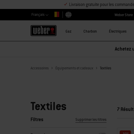
Livraison gratuite pour les command
Français
Weber Store
Choisir un pays
Gaz
Charbon
Électriques
Achetez u
Accessoires
Équipements et cadeaux
Textiles
Textiles
7 Résult
Filtres
Supprimer les filtres
En sélectionnant l’un des filtres, la page s'actualise en aff