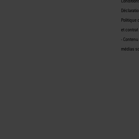
Condition
Déclaratio
Politique 
et contrat
- Contenu
médias s