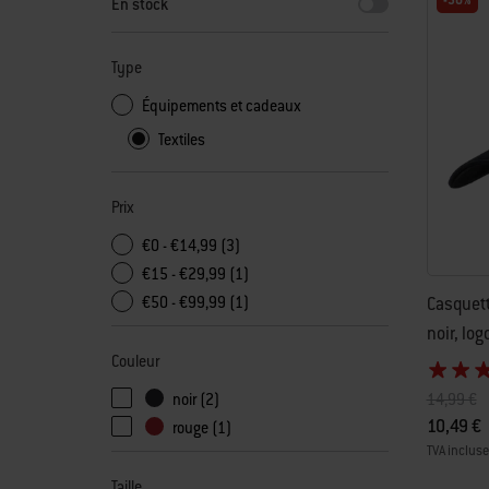
-30%
En stock
Type
Équipements et cadeaux
Textiles
Prix
€0 - €14,99 (3)
€15 - €29,99 (1)
Casquett
€50 - €99,99 (1)
noir, log
Couleur
Prix rédui
à
14,99 €
noir (2)
10,49 €
rouge (1)
TVA incluse
Color Op
Taille