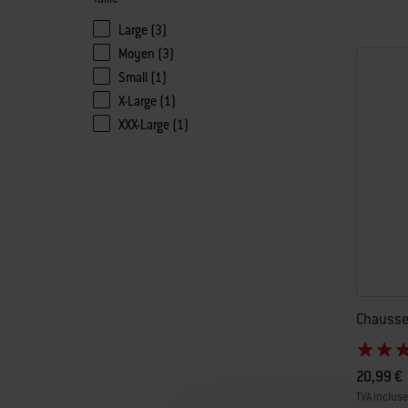
Large (3)
Affiner par Taille:Large
Moyen (3)
Affiner par Taille:Moyen
Small (1)
Affiner par Taille:Small
X-Large (1)
Affiner par Taille:X-Large
XXX-Large (1)
Affiner par Taille:XXX-Large
Chausse
20,99 €
TVA incluse