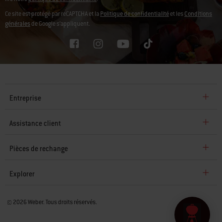
newsletter
ou en utilisant notre
formulaire de contact
. Pour plus de détails, veuillez
lire notre
politique de confidentialité
.
Ce site est protégé par reCAPTCHA et la
Politique de confidentialité
et les
Conditions
générales
de Google s’appliquent.
Entreprise
Assistance client
Pièces de rechange
Explorer
© 2026 Weber. Tous droits réservés.