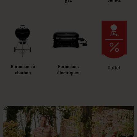
Plancha
Barbecues à
Barbecues à
gaz
pe llets
Barbecues à
Barbecues
Outlet
charbon
électriques