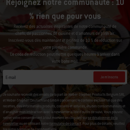
Rejoignez notre communauté : 10
% rien que pour vous
Recevez des actualités inspirantes de notre communauté de
chefs, de passionnés de cuisine et d’amateurs de plein air.
Inscrivez-vous dès maintenant et profitez de 10 % de réduction sur
votre première commande.
Le code de réduction peut mettre quelques heures à arriver dans
votre boîte mail.
Je m'inscris
E-mail
Je souhaite recevoir des emails de la part de Weber-Stephen Products Belgium SRL
et Weber-Stephen Deutschland GmbH concernant le contenu exclusif tel que des
recettes, des informations produits, conseils et astuces, études consommateurs et
d'analyser mon intéraction avec la newsletter à l'ide d'outils de suivi.
Vous pouvez
retirer votre consentement à tout moment en cliquant sur
se désabonner de la