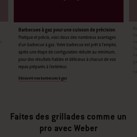
B
Barbecues à gaz pour une cuisson de précision
De
Pratique et précis, voici deux des nombreux avantages
e
va
d'un barbecue à gaz. Votre barbecue est prêt à l’emploi,
l’
après une étape de configuration réduite au minimum,
ba
pour des résultats fiables et délicieux à chacun de vos
ga
repas préparés à l'extérieur.
Dé
Découvrir nos barbecues à gaz
Faites des grillades comme un
pro avec Weber