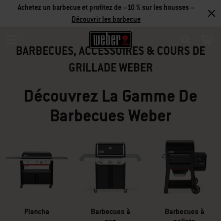
Réduction sur les accessoires – Achetez 2 accessoires et
économisez 5 %, ou 3 accessoires et économisez 10 % –
Découvrir
SOLDES D’ÉTÉ
les accessoires
BARBECUES, ACCESSOIRES & COURS DE
Search
OFFRES LIMITÉES
GRILLADE WEBER
Découvrez La Gamme De
Profitez de nos offres estivales pour vous équiper d’un barbecue
Barbecues Weber
conçu pour durer, ainsi que d’accessoires à prix avantageux.
Voir les offres