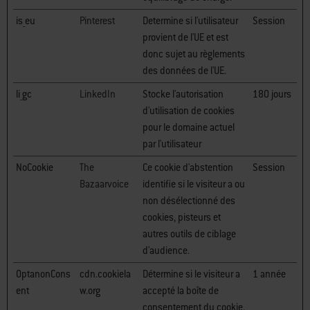
is_eu
Pinterest
Determine si l'utilisateur
Session
provient de l'UE et est
donc sujet au règlements
des données de l'UE.
li_gc
LinkedIn
Stocke l'autorisation
180 jours
d'utilisation de cookies
pour le domaine actuel
par l'utilisateur
NoCookie
The
Ce cookie d'abstention
Session
Bazaarvoice
identifie si le visiteur a ou
non désélectionné des
cookies, pisteurs et
autres outils de ciblage
d'audience.
OptanonCons
cdn.cookiela
Détermine si le visiteur a
1 année
ent
w.org
accepté la boîte de
consentement du cookie.