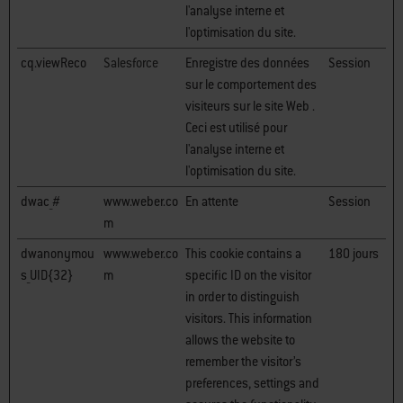
l'analyse interne et
l'optimisation du site.
cq.viewReco
Salesforce
Enregistre des données
Session
sur le comportement des
visiteurs sur le site Web .
Ceci est utilisé pour
l'analyse interne et
l'optimisation du site.
dwac_#
www.weber.co
En attente
Session
m
dwanonymou
www.weber.co
This cookie contains a
180 jours
s_UID{32}
m
specific ID on the visitor
in order to distinguish
visitors. This information
allows the website to
remember the visitor’s
preferences, settings and