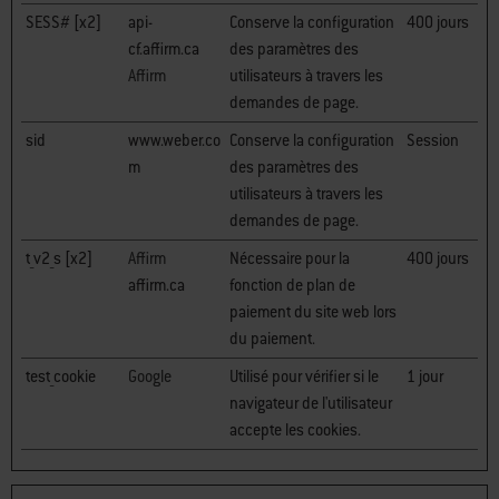
SESS# [x2]
api-
Conserve la configuration
400 jours
cf.affirm.ca
des paramètres des
Affirm
utilisateurs à travers les
demandes de page.
sid
www.weber.co
Conserve la configuration
Session
m
des paramètres des
utilisateurs à travers les
demandes de page.
t_v2_s [x2]
Affirm
Nécessaire pour la
400 jours
affirm.ca
fonction de plan de
paiement du site web lors
du paiement.
test_cookie
Google
Utilisé pour vérifier si le
1 jour
navigateur de l'utilisateur
accepte les cookies.