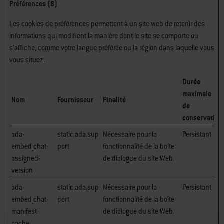
Préférences (8)
Les cookies de préférences permettent à un site web de retenir des
informations qui modifient la manière dont le site se comporte ou
s’affiche, comme votre langue préférée ou la région dans laquelle vous
vous situez.
Durée
maximale
Nom
Fournisseur
Finalité
de
conservation
ada-
static.ada.sup
Nécessaire pour la
Persistant
embed_chat-
port
fonctionnalité de la boîte
assigned-
de dialogue du site Web.
version
ada-
static.ada.sup
Nécessaire pour la
Persistant
embed_chat-
port
fonctionnalité de la boîte
manifest-
de dialogue du site Web.
cache