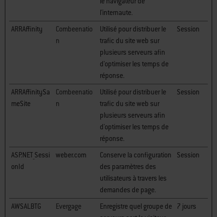
le navigateur de
l'internaute.
ARRAffinity
Combeenatio
Utilisé pour distribuer le
Session
n
trafic du site web sur
plusieurs serveurs afin
d'optimiser les temps de
réponse.
ARRAffinitySa
Combeenatio
Utilisé pour distribuer le
Session
meSite
n
trafic du site web sur
plusieurs serveurs afin
d'optimiser les temps de
réponse.
ASP.NET_Sessi
weber.com
Conserve la configuration
Session
onId
des paramètres des
utilisateurs à travers les
demandes de page.
AWSALBTG
Evergage
Enregistre quel groupe de
7 jours