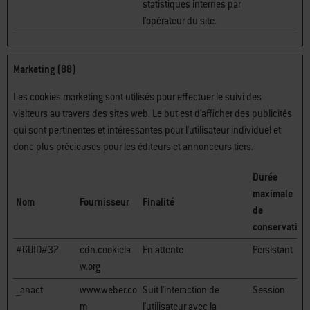
statistiques internes par
l'opérateur du site.
Marketing (88)
Les cookies marketing sont utilisés pour effectuer le suivi des
visiteurs au travers des sites web. Le but est d'afficher des publicités
qui sont pertinentes et intéressantes pour l'utilisateur individuel et
donc plus précieuses pour les éditeurs et annonceurs tiers.
Durée
maximale
Nom
Fournisseur
Finalité
de
conservation
#GUID#32
cdn.cookiela
En attente
Persistant
w.org
__anact
www.weber.co
Suit l'interaction de
Session
m
l'utilisateur avec la