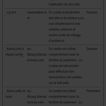
l'utilisation du leur site.
__cq_dnt
www.weber.co
Ce cookie d'abstention
Session
m
identifie si le visiteur a ou
non désélectionné des
cookies, pisteurs et
autres outils de ciblage
d'audience.
__klarna_sdk_d
eu-
Ce cookie est utilisé
Session
efault-config
library.klarnas
conjointement avec la
ervices.com
fenêtre de paiement - Le
cookie est nécessaire
pour effectuer des
transactions sécurisées
sur le site web.
__klarna_sdk_ve
eu-
Ce cookie est utilisé
Persistant
rsion
library.klarnas
conjointement avec la
ervices.com
fenêtre de paiement - Le