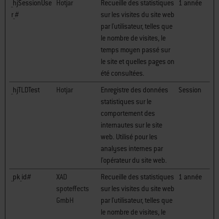
_hjSessionUse
Hotjar
Recueille des statistiques
1 année
r_#
sur les visites du site web
par l'utilisateur, telles que
le nombre de visites, le
temps moyen passé sur
le site et quelles pages on
été consultées.
_hjTLDTest
Hotjar
Enregistre des données
Session
statistiques sur le
comportement des
internautes sur le site
web. Utilisé pour les
analyses internes par
l'opérateur du site web.
_pk_id#
XAD
Recueille des statistiques
1 année
spoteffects
sur les visites du site web
GmbH
par l'utilisateur, telles que
le nombre de visites, le