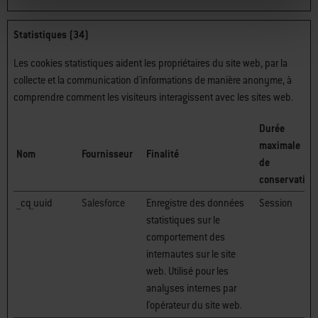
Statistiques (34)
Les cookies statistiques aident les propriétaires du site web, par la
collecte et la communication d'informations de manière anonyme, à
comprendre comment les visiteurs interagissent avec les sites web.
Durée
maximale
Nom
Fournisseur
Finalité
de
conservation
__cq_uuid
Salesforce
Enregistre des données
Session
statistiques sur le
comportement des
internautes sur le site
web. Utilisé pour les
analyses internes par
l'opérateur du site web.