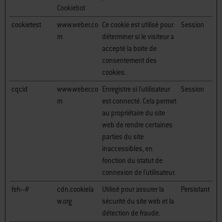
Cookiebot
cookietest
www.weber.co
Ce cookie est utilisé pour
Session
m
déterminer si le visiteur a
accepté la boite de
consentement des
cookies.
cqcid
www.weber.co
Enregistre si l'utilisateur
Session
m
est connecté. Cela permet
au propriétaire du site
web de rendre certaines
parties du site
inaccessibles, en
fonction du statut de
connexion de l'utilisateur.
feh--#
cdn.cookiela
Utilisé pour assurer la
Persistant
w.org
sécurité du site web et la
détection de fraude.