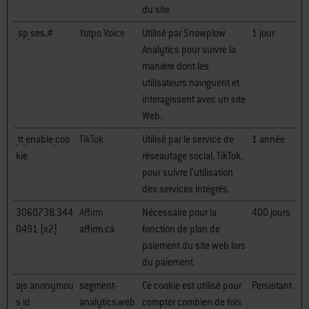
du site.
_sp_ses.#
Yotpo Voice
Utilisé par Snowplow
1 jour
Analytics pour suivre la
manière dont les
utilisateurs naviguent et
interagissent avec un site
Web.
_tt_enable_coo
TikTok
Utilisé par le service de
1 année
kie
réseautage social, TikTok,
pour suivre l’utilisation
des services intégrés.
3060738.344
Affirm
Nécessaire pour la
400 jours
0491 [x2]
affirm.ca
fonction de plan de
paiement du site web lors
du paiement.
ajs_anonymou
segment-
Ce cookie est utilisé pour
Persistant
s_id
analytics.web
compter combien de fois