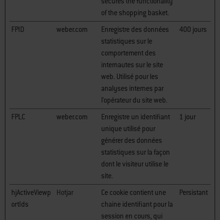
secures the functionality
of the shopping basket.
FPID
weber.com
Enregistre des données
400 jours
statistiques sur le
comportement des
internautes sur le site
web. Utilisé pour les
analyses internes par
l'opérateur du site web.
FPLC
weber.com
Enregistre un identifiant
1 jour
unique utilisé pour
générer des données
statistiques sur la façon
dont le visiteur utilise le
site.
hjActiveViewp
Hotjar
Ce cookie contient une
Persistant
ortIds
chaine identifiant pour la
session en cours, qui