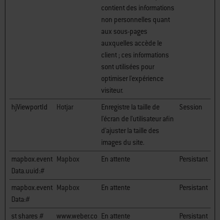
contient des informations
non personnelles quant
aux sous-pages
auxquelles accède le
client ; ces informations
sont utilisées pour
optimiser l'expérience
visiteur.
hjViewportId
Hotjar
Enregistre la taille de
Session
l'écran de l'utilisateur afin
d'ajuster la taille des
images du site.
mapbox.event
Mapbox
En attente
Persistant
Data.uuid:#
mapbox.event
Mapbox
En attente
Persistant
Data:#
st_shares_#
www.weber.co
En attente
Persistant