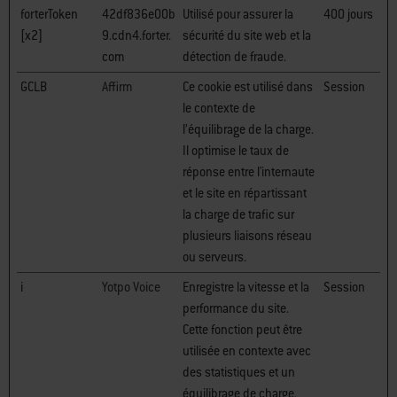
forterToken
42df836e00b
Utilisé pour assurer la
400 jours
[x2]
9.cdn4.forter.
sécurité du site web et la
com
détection de fraude.
GCLB
Affirm
Ce cookie est utilisé dans
Session
le contexte de
l’équilibrage de la charge.
Il optimise le taux de
réponse entre l'internaute
et le site en répartissant
la charge de trafic sur
plusieurs liaisons réseau
ou serveurs.
i
Yotpo Voice
Enregistre la vitesse et la
Session
performance du site.
Cette fonction peut être
utilisée en contexte avec
des statistiques et un
équilibrage de charge.