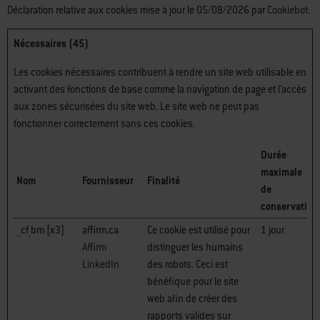
Déclaration relative aux cookies mise à jour le 05/08/2026 par
Cookiebot
:
Nécessaires (45)
Les cookies nécessaires contribuent à rendre un site web utilisable en
activant des fonctions de base comme la navigation de page et l'accès
aux zones sécurisées du site web. Le site web ne peut pas
fonctionner correctement sans ces cookies.
Durée
maximale
Nom
Fournisseur
Finalité
de
conservation
__cf_bm [x3]
affirm.ca
Ce cookie est utilisé pour
1 jour
Affirm
distinguer les humains
LinkedIn
des robots. Ceci est
bénéfique pour le site
web afin de créer des
rapports valides sur