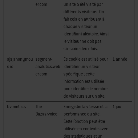
er.com
un site a été visité par
différents visiteurs. On
fait cela en attribuant à
chaque visiteur un
identifiant aléatoire. Ainsi,
le visiteur ne doit pas
s'inscrire deux fois.
ajs_anonymou
segment-
Ce cookie est utilisé pour
1 année
s_id
analytics.web
identifier un visiteur
er.com
spécifique ; cette
information est utilisée
pour identifier le nombre
de visiteurs sur un site.
bv_metrics
The
Enregistre la vitesse et la
1 jour
Bazaarvoice
performance du site.
Cette fonction peut être
utilisée en contexte avec
des statistiques et un