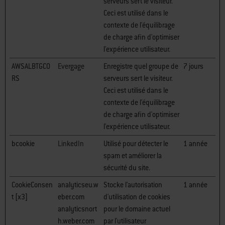
serveurs sert le visiteur.
Ceci est utilisé dans le
contexte de l'équilibrage
de charge afin d'optimiser
l'expérience utilisateur.
AWSALBTGCO
Evergage
Enregistre quel groupe de
7 jours
RS
serveurs sert le visiteur.
Ceci est utilisé dans le
contexte de l'équilibrage
de charge afin d'optimiser
l'expérience utilisateur.
bcookie
LinkedIn
Utilisé pour détecter le
1 année
spam et améliorer la
sécurité du site.
CookieConsen
analyticseu.w
Stocke l'autorisation
1 année
t [x3]
eber.com
d'utilisation de cookies
analyticsnort
pour le domaine actuel
h.weber.com
par l'utilisateur