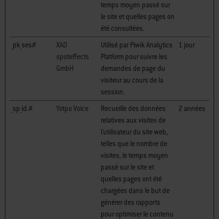
temps moyen passé sur
le site et quelles pages on
été consultées.
_pk_ses#
XAD
Utilisé par Piwik Analytics
1 jour
spoteffects
Platform pour suivre les
GmbH
demandes de page du
visiteur au cours de la
session.
_sp_id.#
Yotpo Voice
Recueille des données
2 années
relatives aux visites de
l'utilisateur du site web,
telles que le nombre de
visites, le temps moyen
passé sur le site et
quelles pages ont été
chargées dans le but de
générer des rapports
pour optimiser le contenu