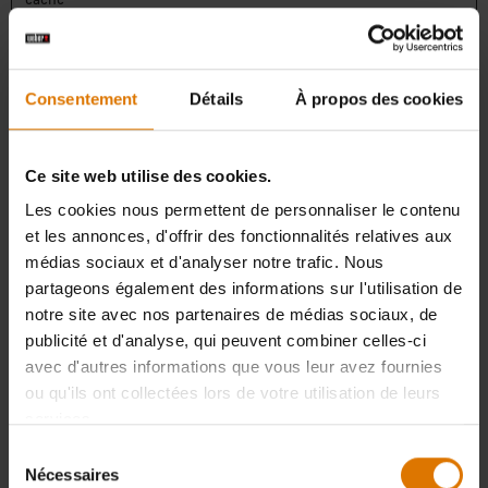
ada-embed-
static.ada.sup
Nécessaire pour la
Persistant
assigned-
port
fonctionnalité de la boîte
version
de dialogue du site Web.
Consentement
Détails
À propos des cookies
ada-embed-
static.ada.sup
Nécessaire pour la
Persistant
manifest-
port
fonctionnalité de la boîte
Ce site web utilise des cookies.
cache
de dialogue du site Web.
Les cookies nous permettent de personnaliser le contenu
lidc
LinkedIn
Enregistre quel groupe de
1 jour
et les annonces, d'offrir des fonctionnalités relatives aux
serveurs sert le visiteur.
médias sociaux et d'analyser notre trafic. Nous
Ceci est utilisé dans le
partageons également des informations sur l'utilisation de
contexte de l'équilibrage
notre site avec nos partenaires de médias sociaux, de
de charge afin d'optimiser
publicité et d'analyse, qui peuvent combiner celles-ci
l'expérience utilisateur.
avec d'autres informations que vous leur avez fournies
locale
weber.com
Le cookie détermine la
1 année
ou qu'ils ont collectées lors de votre utilisation de leurs
langue préférée et le pays
services.
du visiteur - Cela permet
Sélection
au site Web d'afficher le
Nécessaires
du
contenu le plus pertinent