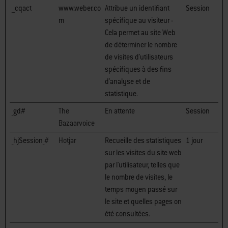
__cqact
www.weber.co
Attribue un identifiant
Session
m
spécifique au visiteur -
Cela permet au site Web
de déterminer le nombre
de visites d'utilisateurs
spécifiques à des fins
d'analyse et de
statistique.
_gd#
The
En attente
Session
Bazaarvoice
_hjSession_#
Hotjar
Recueille des statistiques
1 jour
sur les visites du site web
par l'utilisateur, telles que
le nombre de visites, le
temps moyen passé sur
le site et quelles pages on
été consultées.