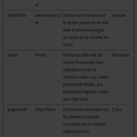
m
timeOnSite
www.weber.co
Stocke des données sur
Session
m
le temps passé sur le site
web et ses sous-pages
au cours de la session en
cours.
wistia
Wistia
Permet au site web de
Persistant
suivre l'interaction des
utilisateurs avec le
contenu vidéo - Le cookie
provient de Wistia, qui
fournit des logiciels vidéo
aux sites web.
yotpo_pixel
Yotpo Voice
Contient des données sur
1 jour
les derniers produits
consultés par le visiteur.
Utilisé pour les