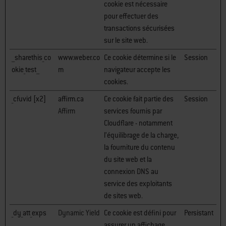
cookie est nécessaire
pour effectuer des
transactions sécurisées
sur le site web.
__sharethis_co
www.weber.co
Ce cookie détermine si le
Session
okie_test__
m
navigateur accepte les
cookies.
_cfuvid [x2]
affirm.ca
Ce cookie fait partie des
Session
Affirm
services fournis par
Cloudflare - notamment
l’équilibrage de la charge,
la fourniture du contenu
du site web et la
connexion DNS au
service des exploitants
de sites web.
_dy_att_exps
Dynamic Yield
Ce cookie est défini pour
Persistant
assurer un affichage