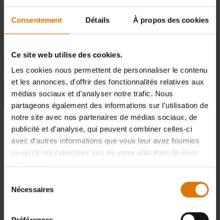
Notez que certains termes de recherche tels que Genesis, Spirit ou
Summit peuvent donner de nombreux résultats. Utiliser des noms
Consentement
Détails
À propos des cookies
exacts tels que « Genesis E-310 » ou une référence de modèle telle
que « 6511001 » vous aidera à trouver le produit que vous cherchez.
Ce site web utilise des cookies.
Enter Search Term
Les cookies nous permettent de personnaliser le contenu
et les annonces, d'offrir des fonctionnalités relatives aux
médias sociaux et d'analyser notre trafic. Nous
partageons également des informations sur l'utilisation de
notre site avec nos partenaires de médias sociaux, de
Trouvez les
nouvelles
pièces
publicité et d'analyse, qui peuvent combiner celles-ci
Vue éclatée du
avec d'autres informations que vous leur avez fournies
ou qu'ils ont collectées lors de votre utilisation de leurs
barbecue
services.
Sélection
Nécessaires
du
Vous voulez faire briller votre barbecue Weber ? Besoin d'une
pièce de rechange ? Vous ne parvenez pas à trouver le numéro
consentement
de série ?
Préférences