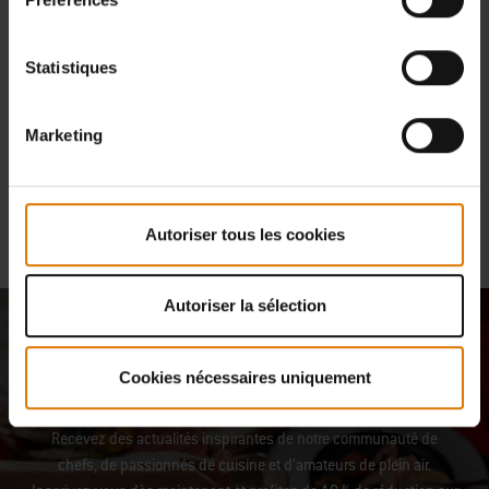
Demander maintenant
Statistiques
Si vous ne trouvez pas ce que vous cherchez, veuillez
contacter le
service consommateurs
pour obtenir de l'aide.
Marketing
International
Pour joindre le Service consommateurs dans un pays autre que
la France, veuillez cliquer
ici
pour choisir votre pays.
Autoriser tous les cookies
Autoriser la sélection
Rejoignez notre communauté : 10
Cookies nécessaires uniquement
% rien que pour vous
Recevez des actualités inspirantes de notre communauté de
chefs, de passionnés de cuisine et d’amateurs de plein air.