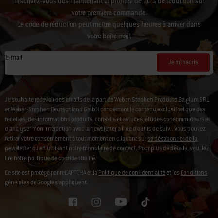
Inscrivez-vous dès maintenant et profitez de 10 % de réduction sur
votre première commande.
Le code de réduction peut mettre quelques heures à arriver dans
votre boîte mail.
E-mail
Je m'inscris
Je souhaite recevoir des emails de la part de Weber-Stephen Products Belgium SRL
et Weber-Stephen Deutschland GmbH concernant le contenu exclusif tel que des
recettes, des informations produits, conseils et astuces, études consommateurs et
d'analyser mon intéraction avec la newsletter à l'ide d'outils de suivi.
Vous pouvez
retirer votre consentement à tout moment en cliquant sur
se désabonner de la
newsletter
ou en utilisant notre
formulaire de contact
. Pour plus de détails, veuillez
lire notre
politique de confidentialité
.
Ce site est protégé par reCAPTCHA et la
Politique de confidentialité
et les
Conditions
générales
de Google s’appliquent.