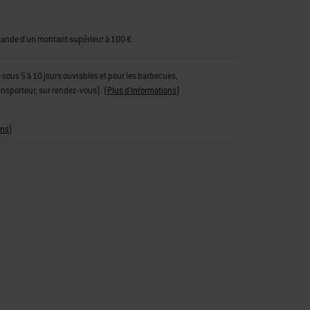
mande d'un montant supérieur à 100 €.
tue sous 5 à 10 jours ouvrables et pour les barbecues,
ransporteur, sur rendez-vous).
(
Plus d'informations
)
ons
)