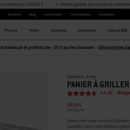
es supérieures à 100,00 €
Retours gratuits pour toutes les comman
Recettes
Blog
Savoir-faire
Carte cadeau
Grillfinder
Plancha
Pellets
Connectés
Accessoires
Cours de BBQ
RÉFÉRENCE :
#
7683
PANIER À GRILLE
4.6
(5)
Rédige
4.6
étoiles
74,99 €
sur
5,
TVA incluse
valeur
de
Faites sortir votre cuisine à l'extéri
la
possibles dans votre barbecue grâ
note