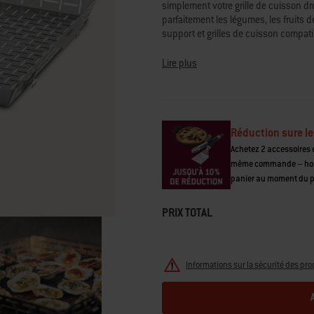
simplement votre grille de cuisson dr
moyenne.
Read
parfaitement les légumes, les fruits 
5
support et grilles de cuisson comp
Reviews.
Lien
• Convient aux modèles Genesis à pa
sur
Lire plus
la
aux modèles Genesis 2016-2021 avec
même
avec ajout du kit adaptateur
(#7688)
page.
• Faites griller de petits aliments dél
• Support et grilles WEBER CRAFTED 
• Favorise la circulation de la chaleu
Réduction sure le
• Passe au lave-vaisselle, constructi
Achetez 2 accessoires e
• Confirmez que votre barbecue est 
même commande – hors 
panier au moment du 
PRIX TOTAL
Informations sur la sécurité des pro