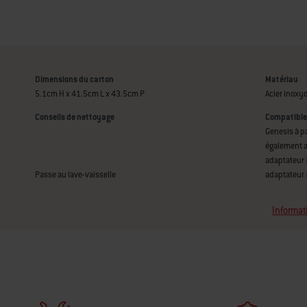
Dimensions du carton
Matériau
5.1cm H x 41.5cm L x 43.5cm P
Acier inoxy
Conseils de nettoyage
Compatible
Genesis à p
également a
adaptateur 
Passe au lave-vaisselle
adaptateur
Informat