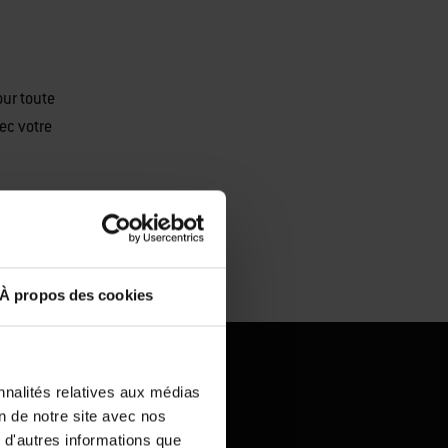
our toute
ec votre
À propos des cookies
nnalités relatives aux médias
on de notre site avec nos
barbecue
 d'autres informations que