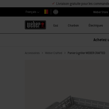
Livraison gratuite pour les command
Français
Weber Store
Choisir un pays
Gaz
Charbon
Électriques
Accessoires
Weber Crafted
Panier à griller WEBER CRAFTED