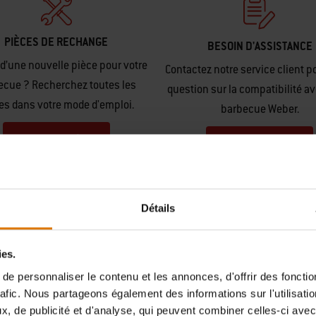
PIÈCES DE RECHANGE
BESOIN D'ASSISTANCE
d’une nouvelle pièce pour votre
Contactez notre service client p
ecue ? Recherchez toutes les
question sur la compatibilité av
es dans votre mode d'emploi.
barbecue Weber.
Trouver des pièces
Nous Contacter
Détails
ies.
e personnaliser le contenu et les annonces, d'offrir des fonctio
rafic. Nous partageons également des informations sur l'utilisati
ages d'autres amateurs de 
, de publicité et d'analyse, qui peuvent combiner celles-ci avec