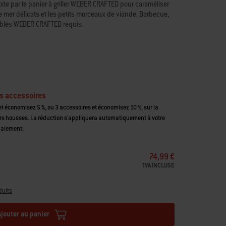
oite par le panier à griller WEBER CRAFTED pour caraméliser
de mer délicats et les petits morceaux de viande. Barbecue,
atibles WEBER CRAFTED requis.
rtir de 2022 et SmokeFire EPX4/EPX6. Convient également
 ajout du kit adaptateur
(#7687)
et Spirit 2016-2021
.
icats sans qu’ils ne tombent à travers les grilles
requis
r pour des légumes parfaitement grillés
s accessoires
on en acier inoxydable
t économisez 5 %, ou 3 accessoires et économisez 10 %, sur la
compatible avec les ustensiles WEBER CRAFTED
housses. La réduction s'appliquera automatiquement à votre
paiement.
74,99 €
TVA INCLUSE
duits
Ajouter au panier