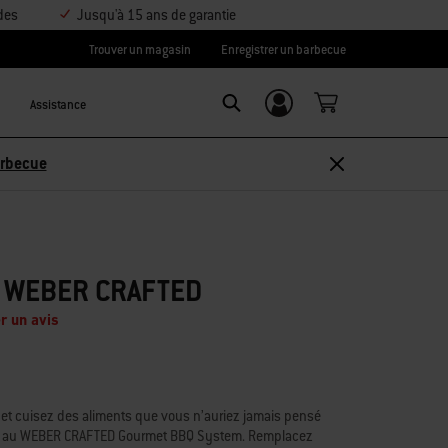
des
Jusqu'à 15 ans de garantie
Trouver un magasin
Enregistrer un barbecue
Assistance
Se connecter/
Search
S’inscrire
Découvrir les accessoires
R WEBER CRAFTED
r un avis
eur et cuisez des aliments que vous n’auriez jamais pensé
ce au WEBER CRAFTED Gourmet BBQ System. Remplacez