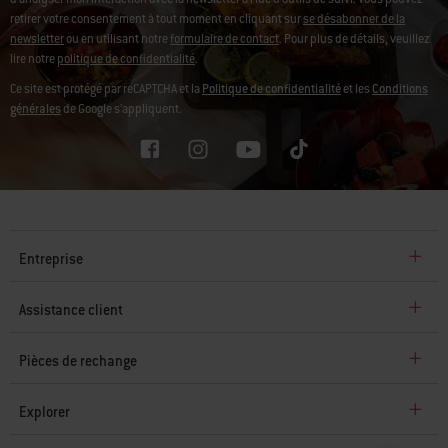
recettes, des informations produits, conseils et astuces, études consommateurs et
d'analyser mon intéraction avec la newsletter à l'ide d'outils de suivi.
Vous pouvez
retirer votre consentement à tout moment en cliquant sur
se désabonner de la
newsletter
ou en utilisant notre
formulaire de contact
. Pour plus de détails, veuillez
lire notre
politique de confidentialité
.
Ce site est protégé par reCAPTCHA et la
Politique de confidentialité
et les
Conditions
générales
de Google s’appliquent.
Entreprise
Assistance client
Pièces de rechange
Explorer