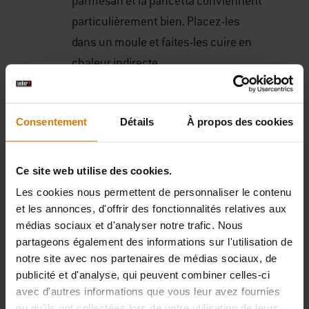
parmesan et la pancetta conviennent
particulièrement bien. Placez-les
dans un moule et faites-les cuire en
chaleur indirecte.
Recettes de pommes de
Consentement
Détails
À propos des cookies
terre au barbecue
Ce site web utilise des cookies.
Besoin d'inspiration ? Ces recettes de pommes
de terre à cuire au barbecue vous mettent sur la
Les cookies nous permettent de personnaliser le contenu
et les annonces, d'offrir des fonctionnalités relatives aux
voie.
médias sociaux et d'analyser notre trafic. Nous
partageons également des informations sur l'utilisation de
1. LÉGUMES-RACINES D'HIVER
notre site avec nos partenaires de médias sociaux, de
Quoi de plus réconfortant un soir d'hiver que de
publicité et d'analyse, qui peuvent combiner celles-ci
bons légumes au barbecue pour agrémenter
avec d'autres informations que vous leur avez fournies
votre repas ? Cette recette de
légumes-
ou qu'ils ont collectées lors de votre utilisation de leurs