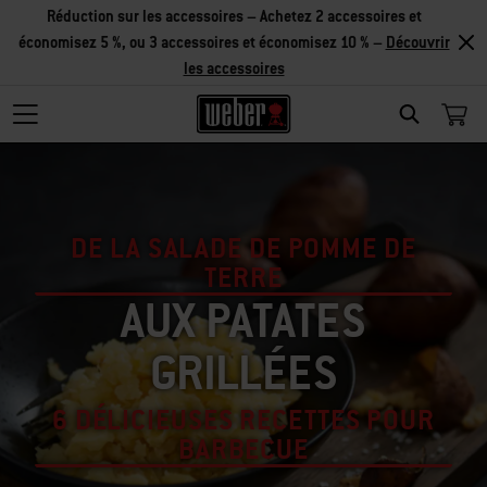
Réduction sur les accessoires – Achetez 2 accessoires et
économisez 5 %, ou 3 accessoires et économisez 10 % –
Découvrir
les accessoires
SEARCH
DE LA SALADE DE POMME DE
TERRE
AUX PATATES
GRILLÉES
6 DÉLICIEUSES RECETTES POUR
BARBECUE