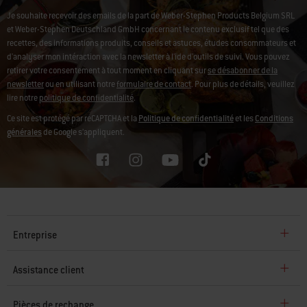
Je souhaite recevoir des emails de la part de Weber-Stephen Products Belgium SRL
et Weber-Stephen Deutschland GmbH concernant le contenu exclusif tel que des
recettes, des informations produits, conseils et astuces, études consommateurs et
d'analyser mon intéraction avec la newsletter à l'ide d'outils de suivi.
Vous pouvez
retirer votre consentement à tout moment en cliquant sur
se désabonner de la
newsletter
ou en utilisant notre
formulaire de contact
. Pour plus de détails, veuillez
lire notre
politique de confidentialité
.
Ce site est protégé par reCAPTCHA et la
Politique de confidentialité
et les
Conditions
générales
de Google s’appliquent.
Entreprise
Assistance client
Pièces de rechange