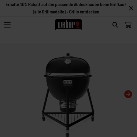
Erhalte 10% Rabatt auf die passende Abdeckhaube beim Grillkauf
(alle Grillmodelle) -
Grills entdecken
Search
Changing this current slide of this carousel will change the current slide of t