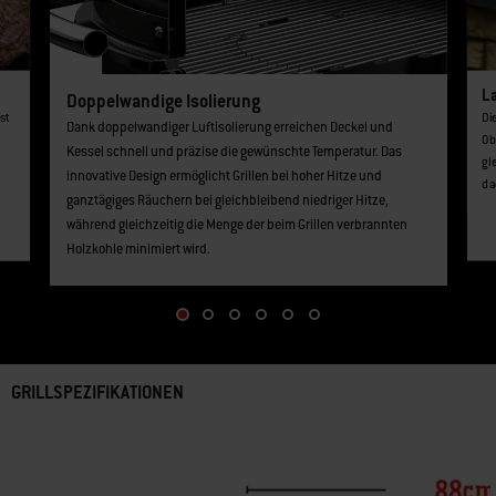
L
Doppelwandige Isolierung
st
Di
Dank doppelwandiger Luftisolierung erreichen Deckel und
Ob
Kessel schnell und präzise die gewünschte Temperatur. Das
gl
innovative Design ermöglicht Grillen bei hoher Hitze und
da
ganztägiges Räuchern bei gleichbleibend niedriger Hitze,
während gleichzeitig die Menge der beim Grillen verbrannten
Holzkohle minimiert wird.
GRILLSPEZIFIKATIONEN