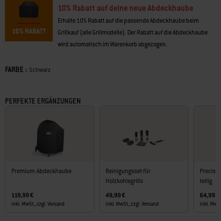
• Doppelwandige Isolierung für präzise, schnelle Temperaturänderungen
10% Rabatt auf deine neue Abdeckhaube
• Stahlkonstruktion und porzellanemaillierte Beschichtung für
besonders lange Haltbarkeit
Erhalte 10% Rabatt auf die passende Abdeckhaube beim
• Deckellüfter Rapidfire fördert den Luftstrom, um schnell eine hohe Hitze
Grillkauf (alle Grillmodelle). Der Rabatt auf die Abdeckhaube
zu erreichen
wird automatisch im Warenkorb abgezogen.
• One-Touch-Reinigungssystem für problemloses Säubern des Grills
• Verstellbarer Holzkohlerost zum Räuchern oder Anbraten bei hoher
FARBE :
Farbe
Hitze
Schwarz
• Mit integriertem Gourmet BBQ System, die unterschiedlichen Einsätze
sind separat erhältlich
PERFEKTE ERGÄNZUNGEN
Premium-Abdeckhaube
Reinigungsset für
Precisio
Holzkohlegrills
teilig
119,99 €
49,99 €
64,99 €
inkl. MwSt., zzgl. Versand
inkl. MwSt., zzgl. Versand
inkl. MwSt