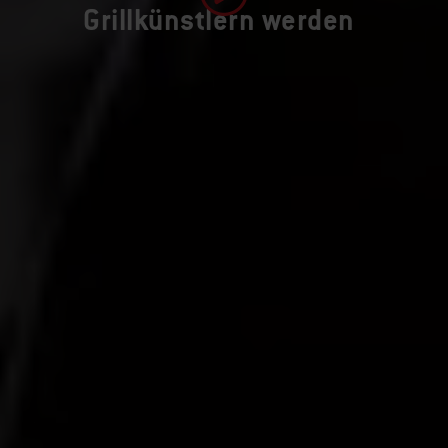
Grillkünstlern werden
Video abspielen