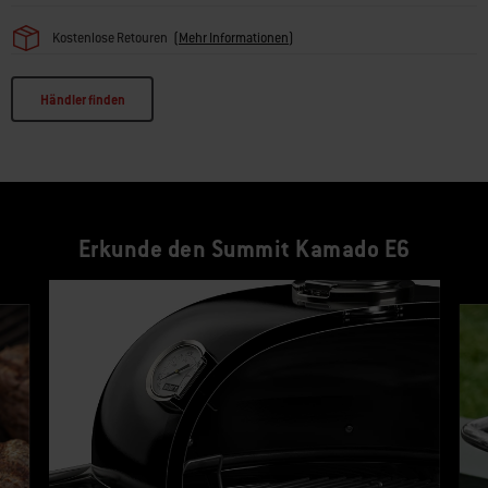
Kostenlose Retouren
(
Mehr Informationen
)
Händler finden
Erkunde den Summit Kamado E6
Dies ist ein Bannerkarussell für die Produktliste. Verwende die Tasten Weite