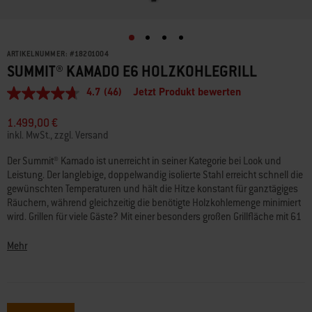
ARTIKELNUMMER:
#
18201004
SUMMIT® KAMADO E6 HOLZKOHLEGRILL
4.7
(46)
Jetzt Produkt bewerten
4.7
von
5
1.499,00 €
Sternen,
inkl. MwSt., zzgl. Versand
Durchschnittswert
der
Der Summit® Kamado ist unerreicht in seiner Kategorie bei Look und
Bewertung.
Leistung. Der langlebige, doppelwandig isolierte Stahl erreicht schnell die
Read
46
gewünschten Temperaturen und hält die Hitze konstant für ganztägiges
Reviews.
Räuchern, während gleichzeitig die benötigte Holzkohlemenge minimiert
Link
wird. Grillen für viele Gäste? Mit einer besonders großen Grillfläche mit 61
auf
cm Durchmesser kannst du mit dem Summit® Kamado auf jedem Fest
derselben
Seite.
punkten. Durch einfaches Umsetzen des Grillrosts kannst du deinen
Mehr
Kamado in einen normalen Holzkohlegrill verwandeln, um Steaks
anzubraten, Hähnchen zu grillen, Fisch zu räuchern und alle deine
anderen Lieblingsgerichte zuzubereiten.