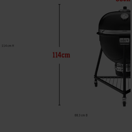
114 cm H
88.3 cm B