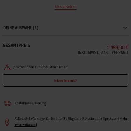
Alle ansehen
Carousel containing list of product recommendations. Please use left and ar
DEINE AUSWAHL (1)
GESAMTPREIS
1.499,00 €
INKL. MWST., ZZGL. VERSAND
Informationen zur Produktsicherheit
Informiere mich
Kostenlose Lieferung
Pakete 3-6 Werktage, Griller über 31,5kg ca. 1-2 Wochen per Spedition
(
Mehr
Informationen
)