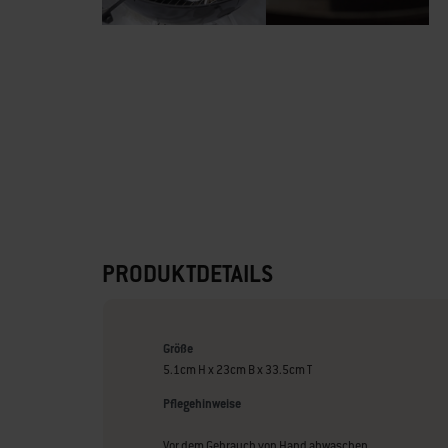
PRODUKTDETAILS
Größe
5.1cm H x 23cm B x 33.5cm T
Pflegehinweise
Vor dem Gebrauch von Hand abwaschen