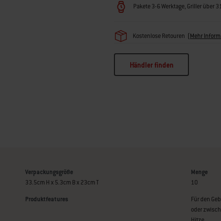
Pakete 3-6 Werktage, Griller über 
Kostenlose Retouren
(
Mehr Inform
Händler finden
Verpackungsgröße
Menge
33.5cm H x 5.3cm B x 23cm T
10
Produktfeatures
Für den Geb
oder zwisch
Hitze