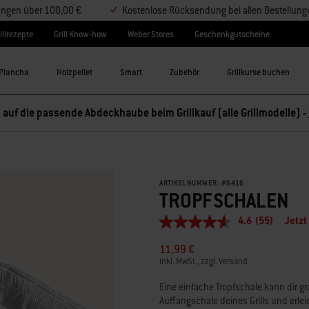
lungen über 100,00 €
Kostenlose Rücksendung bei allen Bestellung
illrezepte
Grill Know-how
Weber Stores
Geschenkgutscheine
Plancha
Holzpellet
Smart
Zubehör
Grillkurse buchen
 auf die passende Abdeckhaube beim Grillkauf (alle Grillmodelle) -
ARTIKELNUMMER:
#
6416
TROPFSCHALEN
4.6
(55)
Jetzt
4.6
von
11,99 €
5
Sternen,
inkl. MwSt., zzgl. Versand
Durchschnittswert
der
Eine einfache Tropfschale kann dir g
Bewertung.
Auffangschale deines Grills und erle
Read