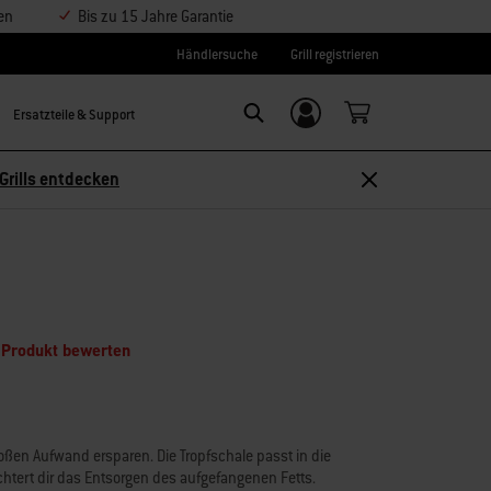
en
Bis zu 15 Jahre Garantie
Händlersuche
Grill registrieren
Ersatzteile & Support
Einloggen/
Search
Weber-ID
Grills entdecken
 Produkt bewerten
roßen Aufwand ersparen. Die Tropfschale passt in die
ichtert dir das Entsorgen des aufgefangenen Fetts.