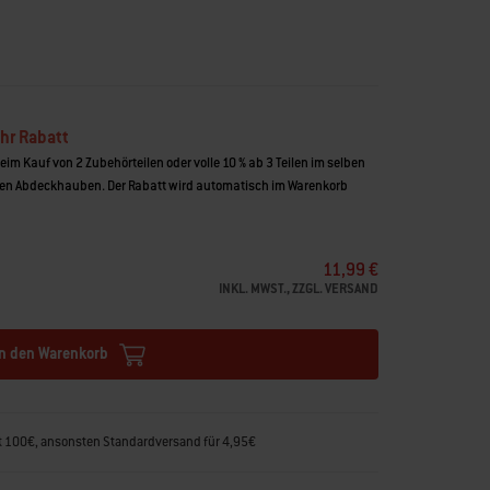
hr Rabatt
beim Kauf von 2 Zubehörteilen oder volle 10 % ab 3 Teilen im selben
n Abdeckhauben. Der Rabatt wird automatisch im Warenkorb
11,99 €
INKL. MWST., ZZGL. VERSAND
In den Warenkorb
rt 100€, ansonsten Standardversand für 4,95€