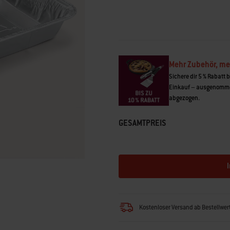
55
Reviews.
Link
auf
derselben
Seite.
Mehr Zubehör, me
Sichere dir 5 % Rabatt 
Einkauf – ausgenomme
abgezogen.
GESAMTPREIS
Kostenloser Versand ab Bestellwe