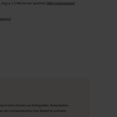
31,5kg ca. 1-2 Wochen per Spedition
(
Mehr Informationen
)
ationen
)
rauch beim Einsatz von Drehspießen, Bratenkörben
en den Holzkohlekörben Char-Basket für indirekte