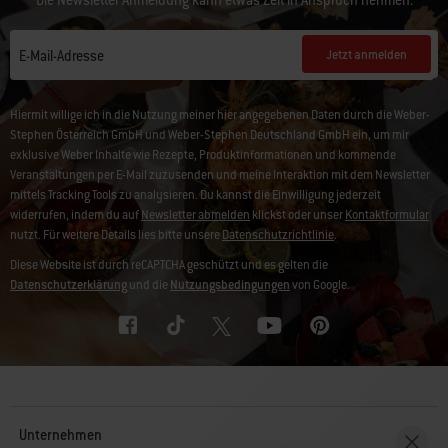
Die Newsletter Anmeldung kann etwas Zeit in Anspruch nehmen.
Jetzt anmelden
E-Mail-Adresse
Hiermit willige ich in die Nutzung meiner hier angegebenen Daten durch die Weber-
Stephen Österreich GmbH und Weber-Stephen Deutschland GmbH ein, um mir
exklusive Weber Inhalte wie Rezepte, Produktinformationen und kommende
Veranstaltungen per E-Mail zuzusenden und meine Interaktion mit dem Newsletter
mittels Tracking Tools zu analysieren. Du kannst die Einwilligung jederzeit
widerrufen, indem du auf
Newsletter abmelden
klickst oder unser
Kontaktformular
nutzt. Für weitere Details lies bitte unsere
Datenschutzrichtlinie
.
Diese Website ist durch reCAPTCHA geschützt und es gelten die
Datenschutzerklärung
und die
Nutzungsbedingungen
von Google.
Unternehmen