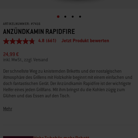
ARTIKELNUMMER:
#
7416
ANZÜNDKAMIN RAPIDFIRE
4.8
(661)
Jetzt Produkt bewerten
4.8
von
5
24,99 €
Sternen,
inkl. MwSt., zzgl. Versand
Durchschnittswert
der
Der schnellste Weg zu knisternden Briketts und der nostalgischen
Bewertung.
Atmosphäre des Grillens mit Holzkohle beginnt mit einem einfachen und
Read
661
doch fantastischen Gerät. Der Anzündkamin Rapidfire ist der wichtigste
Reviews.
Helfer eines jeden Grillfans. Mit ihm bringst du die Kohlen zügig zum
Link
Glühen und das Essen auf den Tisch.
auf
derselben
Bringe deine Kohlen schnell zum Glühen – mit dem unverzichtbaren
Seite.
Mehr
Werkzeug für alle Holzkohlegriller. Der robuste Anzündkamin Rapidfire
aus aluminiertem Stahl besitzt zwei Griffe. Damit hast du die volle
Kontrolle, wenn du die glühenden Briketts in den Grill schüttest. Zieh dir
Grillhandschuhe an und nimm den Griff aus Thermoplast in eine Hand