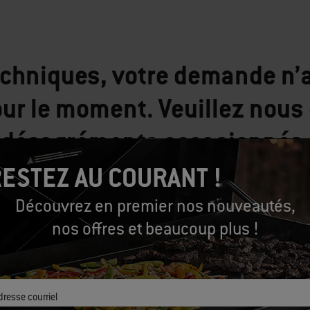
echniques, votre demande n’a 
ur le moment. Veuillez nous 
désagréments occasionnés.
ESTEZ AU COURANT !
Découvrez en premier nos nouveautés,
Continuer les achats
nos offres et beaucoup plus !
dresse courriel