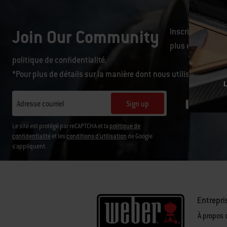
Join Our Community
Inscrivez-vous p
plus encore de la
politique de confidentialité
.
*Pour plus de détails sur la manière dont nous utilisons vos i
L
Sign up
Adresse courriel
Le site est protégé par reCAPTCHA et la
politique de
confidentialité
et les
conditions d'utilisation
de Google
s'appliquent.
Entrepri
À propos 