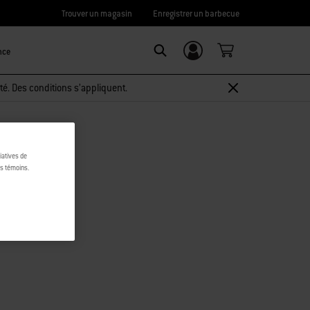
Trouver un magasin
Enregistrer un barbecue
nce
Connexion/
Search
Inscription
té. Des conditions s’appliquent.
tiatives de
es témoins.