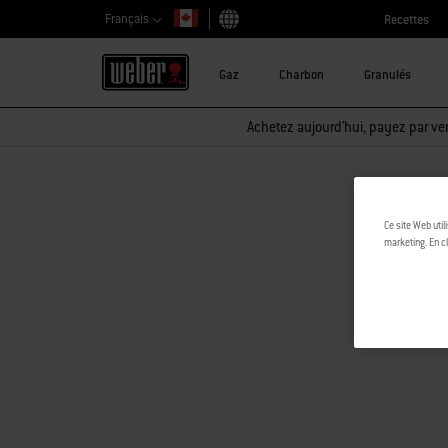
Français
Recettes
Choisir un pays
Gaz
Charbon
Granulés
Achetez aujourd'hui, payez par ver
Ce site Web util
marketing. En cl
Désolé!