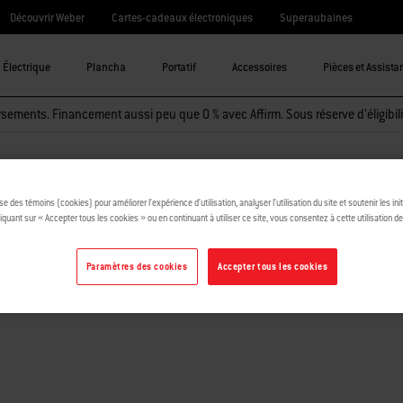
Découvrir Weber
Cartes-cadeaux électroniques
Superaubaines
Électrique
Plancha
Portatif
Accessoires
Pièces et Assista
sements. Financement aussi peu que 0 % avec Affirm. Sous réserve d’éligibili
ise des témoins (cookies) pour améliorer l’expérience d’utilisation, analyser l’utilisation du site et soutenir les ini
iquant sur « Accepter tous les cookies » ou en continuant à utiliser ce site, vous consentez à cette utilisation d
Paramètres des cookies
Accepter tous les cookies