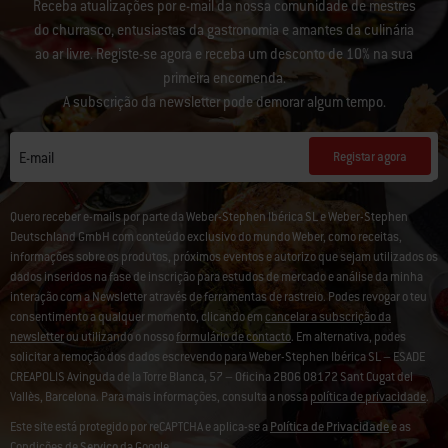
Receba atualizações por e-mail da nossa comunidade de mestres
do churrasco, entusiastas da gastronomia e amantes da culinária
ao ar livre. Registe-se agora e receba um desconto de 10% na sua
primeira encomenda.
A subscrição da newsletter pode demorar algum tempo.
Registar agora
E-mail
Quero receber e-mails por parte da Weber-Stephen Ibérica SL e Weber-Stephen
Deutschland GmbH com conteúdo exclusivo do mundo Weber, como receitas,
informações sobre os produtos, próximos eventos e autorizo que sejam utilizados os
dados inseridos na fase de inscrição para estudos de mercado e análise da minha
interação com a Newsletter através de ferramentas de rastreio. Podes revogar o teu
consentimento a qualquer momento, clicando em
cancelar a subscrição da
newsletter
ou utilizando o nosso
formulário de contacto
. Em alternativa, podes
solicitar a remoção dos dados escrevendo para Weber-Stephen Ibérica SL – ESADE
CREAPOLIS Avinguda de la Torre Blanca, 57 – Oficina 2B06 08172 Sant Cugat del
Vallès, Barcelona. Para mais informações, consulta a nossa
política de privacidade
.
Este site está protegido por reCAPTCHA e aplica-se a
Política de Privacidade
e as
Condições de
Serviço
da Google.