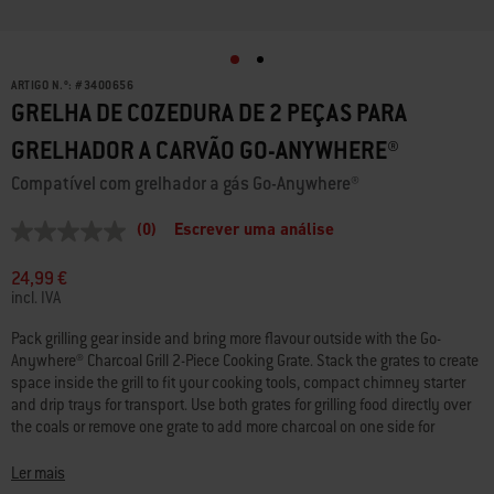
ARTIGO N.º:
#
3400656
GRELHA DE COZEDURA DE 2 PEÇAS PARA
GRELHADOR A CARVÃO GO-ANYWHERE®
Compatível com grelhador a gás Go-Anywhere®
(0)
Escrever uma análise
Sem
valor
de
24,99 €
classificação
incl. IVA
Link
para
Pack grilling gear inside and bring more flavour outside with the Go-
a
Anywhere® Charcoal Grill 2-Piece Cooking Grate. Stack the grates to create
mesma
página.
space inside the grill to fit your cooking tools, compact chimney starter
and drip trays for transport. Use both grates for grilling food directly over
the coals or remove one grate to add more charcoal on one side for
indirect cooking of ribs, whole chicken or a small roast. • Works with Go-
Anywhere® Charcoal Grill • Store grilling gear inside and cook more food
Ler mais
outside • 2-piece grate for gear storage and adding more charcoal •