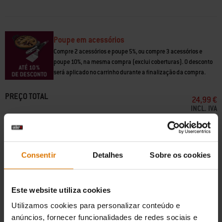
Everything fits inside tools, chimney starter, drip trays • Indirect cooking
for ribs, whole chicken and small roast
Poupe em acessórios
Compre 2 acessórios e poupe 5%, ou compre 3 acessórios e
poupe 10%, na mesma compra (exclui coberturas). O desconto
será aplicado no carrinho durante a finalização da compra.
PREÇO TOTAL
24,99 €
INCL. IVA
Receber um alerta
Consentir
Detalhes
Sobre os cookies
Pedidos inferiores a 100€ têm um custo de envio de 10€.
Este website utiliza cookies
Devoluções gratuitas
(
Mais informação
)
Utilizamos cookies para personalizar conteúdo e
anúncios, fornecer funcionalidades de redes sociais e