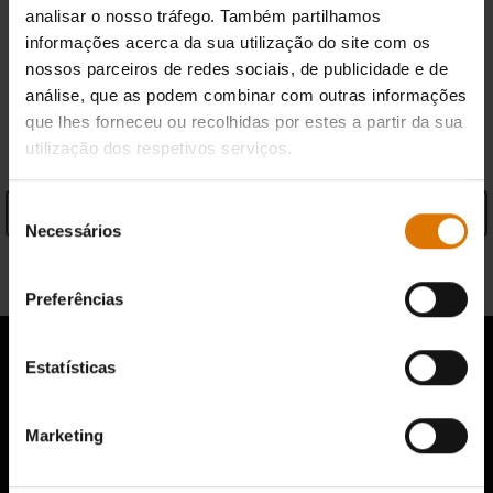
analisar o nosso tráfego. Também partilhamos
Encontrar um revendedor
informações acerca da sua utilização do site com os
nossos parceiros de redes sociais, de publicidade e de
análise, que as podem combinar com outras informações
ESPECIFICAÇÕES
que lhes forneceu ou recolhidas por estes a partir da sua
utilização dos respetivos serviços.
Seleção
Ver especificações
Necessários
de
consentimento
Informações sobre o fabricante
Preferências
Estatísticas
A opinião de outros fãs do barbecue
Marketing