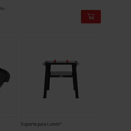
Color Options
nho
Suporte para Lumin®