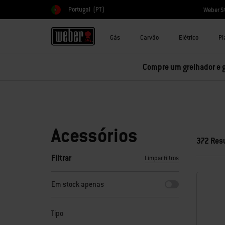
Portugal
(PT)
Weber S
Escolher país
Gás
Carvão
Elétrico
Pl
Compre um grelhador e 
Acessórios
372 Res
Filtrar
Limpar filtros
Ao selecionar qualquer um dos filtros, a página será atuali
Em stock apenas
Tipo