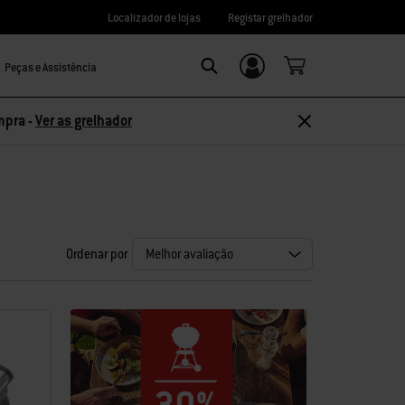
Localizador de lojas
Registar grelhador
Peças e Assistência
Login/Registo
Search
mpra -
Ver as grelhador
Ordenar por