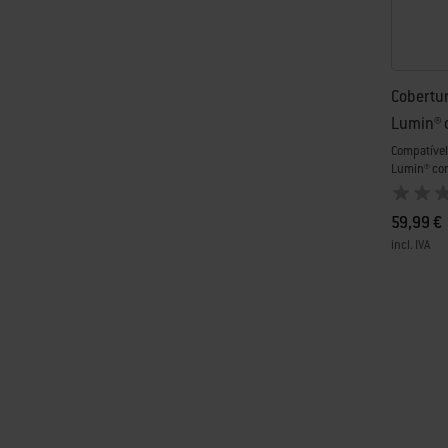
Cobertur
Lumin® 
Compatível 
Lumin® com
59,99 €
incl. IVA
Color Op