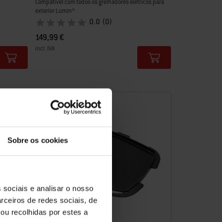
Compatível com todos os grelhadores elétricos para
exterior Lumin®
0.0
(0)
149,99 €
incl. IVA
Color Options
Sobre os cookies
 sociais e analisar o nosso
rceiros de redes sociais, de
ou recolhidas por estes a