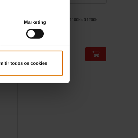
Placa
200N e Q
Compatível com grelhadores Q 1100N e Q 1200N
Marketing
0.0
(0)
99,99 €
incl. IVA
Color Options
mitir todos os cookies