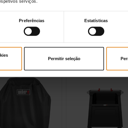
respetivos serviços.
de espeto
Placa
para grelhador a pellets Searwood® e
Compatível com grelhadores Q 2100N, Q 2
Preferências
Estatísticas
 a gás Spirit®
2800N+
2.1
(11)
0.0
(0)
€
149,99 €
incl. IVA
tions
Color Options
kies
Permitir seleção
Per