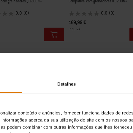
 com grelhadores Q 3200N+
Compatível com grelhadores Q 3200N+
0.0
(0)
0.0
(0)
169,99 €
incl. IVA
tions
Color Options
Detalhes
onalizar conteúdo e anúncios, fornecer funcionalidades de redes
informações acerca da sua utilização do site com os nossos pa
ue as podem combinar com outras informações que lhes forneceu 