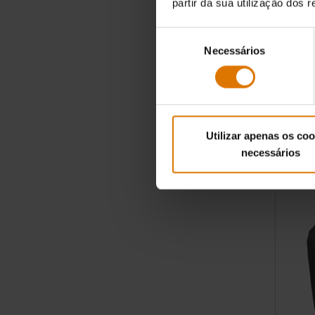
partir da sua utilização dos 
Assador 
Seleção
Concebido 
Necessários
de
grelhadores
consentimento
144,99 
incl. IVA
Color Op
Utilizar apenas os coo
necessários