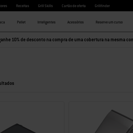
tores
Receitas
Grill Skills
Cartão de oferta
Grillfinder
aca
Pellet
Inteligentes
Acessórios
Reserve um curso
ganhe 10% de desconto na compra de uma cobertura na mesma co
ultados
zada com novos resultados.