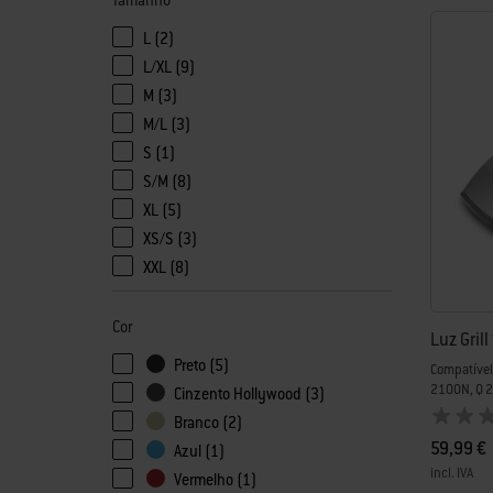
Tamanho
L (2)
Refinar por Tamanho:L
L/XL (9)
Refinar por Tamanho:L/XL
M (3)
Refinar por Tamanho:M
M/L (3)
Refinar por Tamanho:M/L
S (1)
Refinar por Tamanho:S
S/M (8)
Refinar por Tamanho:S/M
XL (5)
Refinar por Tamanho:XL
XS/S (3)
Refinar por Tamanho:XS/S
XXL (8)
Refinar por Tamanho:XXL
Cor
Luz Grill
Preto (5)
Compatível
2100N, Q 
Cinzento Hollywood (3)
Branco (2)
59,99 €
Azul (1)
incl. IVA
Vermelho (1)