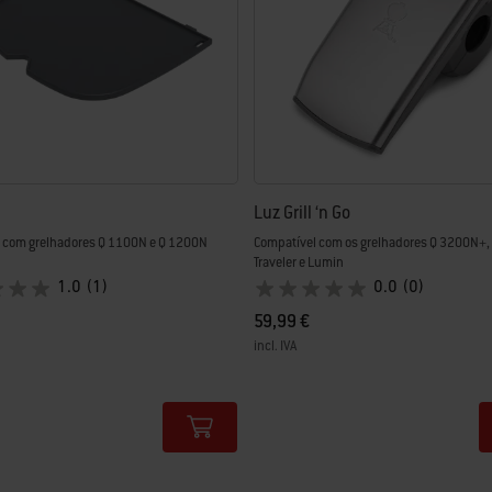
Luz Grill ‘n Go
 com grelhadores Q 1100N e Q 1200N
Compatível com os grelhadores Q 3200N+,
Traveler e Lumin
1.0
(1)
0.0
(0)
59,99 €
incl. IVA
tions
Color Options