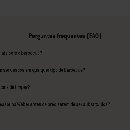
ge 2
Page 3
Page 4
Page 5
Page 6
Page 7
Page 8
Page 9
Page 10
Page 11
Page
Perguntas frequentes (FAQ)
iais para o barbecue?
m ser usados em qualquer tipo de barbecue?
áceis de limpar?
ssórios Weber antes de precisarem de ser substituídos?