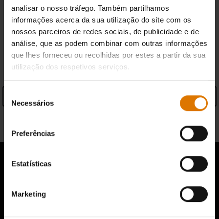
analisar o nosso tráfego. Também partilhamos
Encontrar um revendedor
informações acerca da sua utilização do site com os
nossos parceiros de redes sociais, de publicidade e de
análise, que as podem combinar com outras informações
que lhes forneceu ou recolhidas por estes a partir da sua
ESPECIFICAÇÕES
utilização dos respetivos serviços.
Seleção
Ver especificações
Necessários
de
consentimento
Informações sobre o fabricante
Preferências
Estatísticas
A opinião de outros fãs do barbecue
Marketing