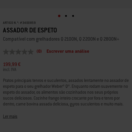
ARTIGO N.º:
#
3400859
ASSADOR DE ESPETO
Compatível com grelhadores Q 2100N, Q 2200N e Q 2800N+
(0)
Escrever uma análise
Sem
valor
de
199,99 €
classificação
incl. IVA
Link
para
Pratos principais tenros e suculentos, assados lentamente no assador de
a
espeto para o seu grelhador Weber® Q®. Enquanto rodam suavemente no
mesma
página.
espeto do assador, os alimentos são cozinhados nos seus próprios
sucos deliciosos. Cozinhe frango inteiro crocante por fora e tenro por
dentro, carne bovina assada deliciosa, gyros suculentos e muito mais.
• Compatível com grelhadores a gás Q 2100N, Q 2200N e Q 2800N+
Ler mais
• Adicione um assador de espeto ao seu grelhador Weber® Q®
• Asse lentamente um frango inteiro, carne bovina, gyros e muito mais