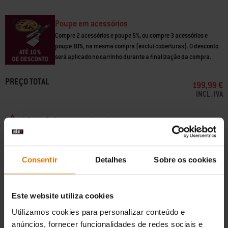
• Os alimentos rodam suavemente sobre as grelhas de cozedura
• A carne é cozinhada nos seus próprios sucos enquanto gira
• Inclui espeto do assador de espeto, 2 garfos do assador de espeto,
Poupe em acessórios
caixa do assador de espeto, motor e suporte do motor
Compre 2 acessórios e poupe 5%, ou compre 3 acessórios e
poupe 10%, na mesma compra (exclui coberturas). O desconto
será aplicado no carrinho durante a finalização da compra.
PREÇO TOTAL
199,99 €
INCL. IVA
Informação de segurança do produto
Adicionar ao carrinho
Consentir
Detalhes
Sobre os cookies
Pedidos inferiores a 100€ têm um custo de envio de 10€.
Este website utiliza cookies
Devoluções gratuitas
(
Mais informação
)
Utilizamos cookies para personalizar conteúdo e
anúncios, fornecer funcionalidades de redes sociais e