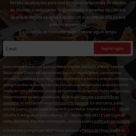
Receba atualizações por e-mail da nossa comunidade de mestres
do churrasco, entusiastas da gastronomia e amantes da culinária
ao ar livre. Registe-se agora e receba um desconto de 10% na sua
primeira encomenda.
A subscrição da newsletter pode demorar algum tempo.
Registar agora
E-mail
Quero receber e-mails por parte da Weber-Stephen Ibérica SL e Weber-Stephen
Deutschland GmbH com conteúdo exclusivo do mundo Weber, como receitas,
informações sobre os produtos, próximos eventos e autorizo que sejam utilizados os
dados inseridos na fase de inscrição para estudos de mercado e análise da minha
interação com a Newsletter através de ferramentas de rastreio. Podes revogar o teu
consentimento a qualquer momento, clicando em
cancelar a subscrição da
newsletter
ou utilizando o nosso
formulário de contacto
. Em alternativa, podes
solicitar a remoção dos dados escrevendo para Weber-Stephen Ibérica SL – ESADE
CREAPOLIS Avinguda de la Torre Blanca, 57 – Oficina 2B06 08172 Sant Cugat del
Vallès, Barcelona. Para mais informações, consulta a nossa
política de privacidade
.
Este site está protegido por reCAPTCHA e aplica-se a
Política de Privacidade
e as