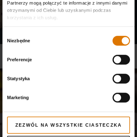
Partnerzy mogą połączyć te informacje z innymi danymi
otrzymanymi od Ciebie lub uzyskanymi podczas
korzystania z ich usług.
Wybór
Niezbędne
zgody
PRZEPIS WEBER – PANCAKE
Preferencje
Przepisy, Grille gazowe, Seria Smokey Joe®
Statystyka
Marketing
ZEZWÓL NA WSZYSTKIE CIASTECZKA