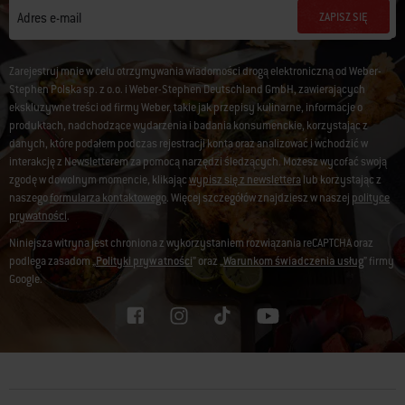
ZAPISZ SIĘ
Adres e-mail
Zarejestruj mnie w celu otrzymywania wiadomości drogą elektroniczną od Weber-
Stephen Polska sp. z o.o. i Weber-Stephen Deutschland GmbH, zawierających
ekskluzywne treści od firmy Weber, takie jak przepisy kulinarne, informacje o
produktach, nadchodzące wydarzenia i badania konsumenckie, korzystając z
danych, które podałem podczas rejestracji konta oraz analizować i wchodzić w
interakcję z Newsletterem za pomocą narzędzi śledzących. Możesz wycofać swoją
zgodę w dowolnym momencie, klikając
wypisz się z newslettera
lub korzystając z
naszego
formularza kontaktowego
. Więcej szczegółów znajdziesz w naszej
polityce
prywatności
.
Niniejsza witryna jest chroniona z wykorzystaniem rozwiązania reCAPTCHA oraz
podlega zasadom „
Polityki prywatności
” oraz „
Warunkom świadczenia usług
” firmy
Google.