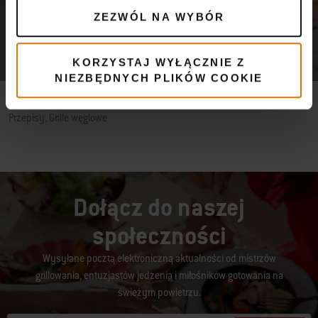
ZEZWÓL NA WYBÓR
KORZYSTAJ WYŁĄCZNIE Z
NIEZBĘDNYCH PLIKÓW COOKIE
KUCHNIE ŚWIATA WEDŁUG WEBERA - GRILLOWANE PLANTANY
Przepisy, Grille węglowe
Dołącz do naszej
społeczności
Wysyłane pocztą elektroniczną aktualności od mistrzów
grillowania, entuzjastów jedzenia i miłośników gotowania na
świeżym powietrzu.