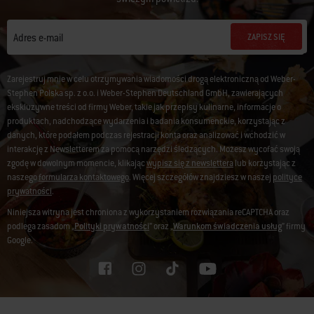
ZAPISZ SIĘ
Adres e-mail
Zarejestruj mnie w celu otrzymywania wiadomości drogą elektroniczną od Weber-
Stephen Polska sp. z o.o. i Weber-Stephen Deutschland GmbH, zawierających
ekskluzywne treści od firmy Weber, takie jak przepisy kulinarne, informacje o
produktach, nadchodzące wydarzenia i badania konsumenckie, korzystając z
danych, które podałem podczas rejestracji konta oraz analizować i wchodzić w
interakcję z Newsletterem za pomocą narzędzi śledzących. Możesz wycofać swoją
zgodę w dowolnym momencie, klikając
wypisz się z newslettera
lub korzystając z
naszego
formularza kontaktowego
. Więcej szczegółów znajdziesz w naszej
polityce
prywatności
.
Niniejsza witryna jest chroniona z wykorzystaniem rozwiązania reCAPTCHA oraz
podlega zasadom „
Polityki prywatności
” oraz „
Warunkom świadczenia usług
” firmy
Google.