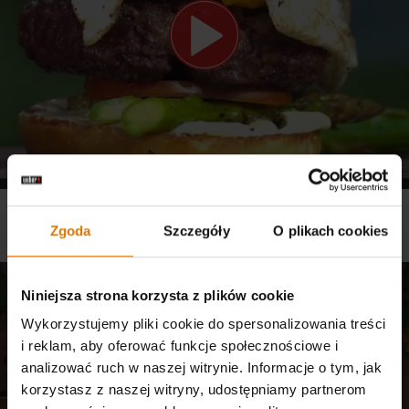
PRZEPIS WEBER - HAMBURGER Z JAJKIEM SADZONYM I SZPARAGAMI
Zgoda
Szczegóły
O plikach cookies
Przepisy, Grille gazowe, Seria Genesis® II
Niniejsza strona korzysta z plików cookie
Wykorzystujemy pliki cookie do spersonalizowania treści
i reklam, aby oferować funkcje społecznościowe i
analizować ruch w naszej witrynie. Informacje o tym, jak
korzystasz z naszej witryny, udostępniamy partnerom