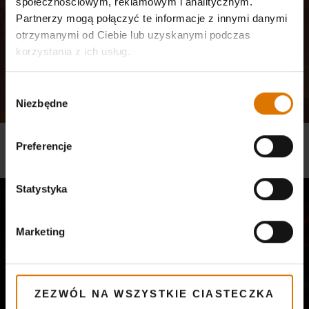
społecznościowym, reklamowym i analitycznym.
Partnerzy mogą połączyć te informacje z innymi danymi
otrzymanymi od Ciebie lub uzyskanymi podczas
korzystania z ich usług.
Wybór
Niezbędne
zgody
PRZEPIS WEBER - SZASZŁYK Z DYNIĄ
Preferencje
Przepisy, Grille gazowe, Seria Genesis® II
Statystyka
Marketing
ZEZWÓL NA WSZYSTKIE CIASTECZKA