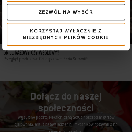
ZEZWÓL NA WYBÓR
KORZYSTAJ WYŁĄCZNIE Z
NIEZBĘDNYCH PLIKÓW COOKIE
GRILL GAZOWY CZY WĘGLOWY?
Przegląd produktów, Grille gazowe, Seria Summit®
Dołącz do naszej
społeczności
Wysyłane pocztą elektroniczną aktualności od mistrzów
grillowania, entuzjastów jedzenia i miłośników gotowania na
świeżym powietrzu.