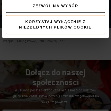
ZEZWÓL NA WYBÓR
KORZYSTAJ WYŁĄCZNIE Z
NIEZBĘDNYCH PLIKÓW COOKIE
PRZEPIS WEBER – PANCAKE
Przepisy, Grille gazowe, Seria Smokey Joe®
Dołącz do naszej
społeczności
Wysyłane pocztą elektroniczną aktualności od mistrzów
grillowania, entuzjastów jedzenia i miłośników gotowania na
świeżym powietrzu.