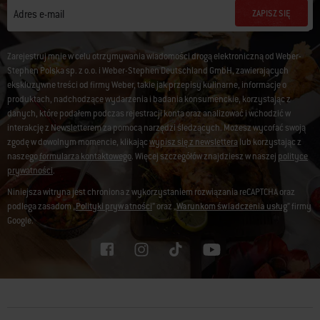
ZAPISZ SIĘ
Adres e-mail
Zarejestruj mnie w celu otrzymywania wiadomości drogą elektroniczną od Weber-
Stephen Polska sp. z o.o. i Weber-Stephen Deutschland GmbH, zawierających
ekskluzywne treści od firmy Weber, takie jak przepisy kulinarne, informacje o
produktach, nadchodzące wydarzenia i badania konsumenckie, korzystając z
danych, które podałem podczas rejestracji konta oraz analizować i wchodzić w
interakcję z Newsletterem za pomocą narzędzi śledzących. Możesz wycofać swoją
zgodę w dowolnym momencie, klikając
wypisz się z newslettera
lub korzystając z
naszego
formularza kontaktowego
. Więcej szczegółów znajdziesz w naszej
polityce
prywatności
.
Niniejsza witryna jest chroniona z wykorzystaniem rozwiązania reCAPTCHA oraz
podlega zasadom „
Polityki prywatności
” oraz „
Warunkom świadczenia usług
” firmy
Google.