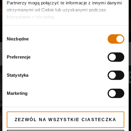
Partnerzy mogą połączyć te informacje z innymi danymi
otrzymanymi od Ciebie lub uzyskanymi podczas
korzystania z ich usług.
Wybór
Niezbędne
zgody
KUCHNIE ŚWIATA WEDŁUG WEBERA - GLAZUROWANE ŻEBERKA
Preferencje
Przepisy, Grille węglowe, Seria wędzarek Smokey Mountain Cooker
Statystyka
Marketing
ZEZWÓL NA WSZYSTKIE CIASTECZKA