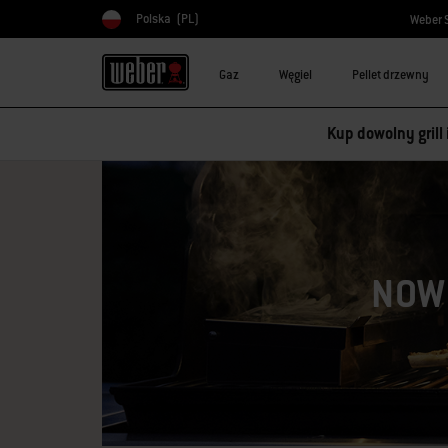
Polska
(PL)
Weber 
Wybierz kraj
Gaz
Węgiel
Pellet drzewny
Kup dowolny grill
NOWO