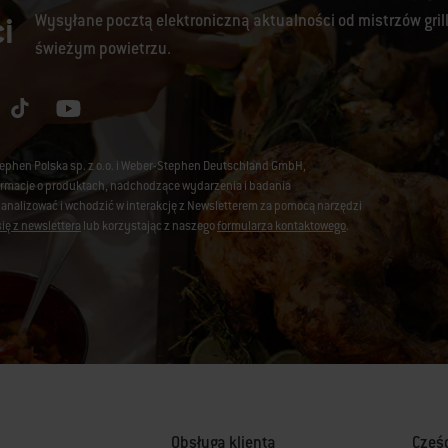
i
Wysyłane pocztą elektroniczną aktualności od mistrzów gril
świeżym powietrzu.
tephen Polska sp. z o.o. i Weber-Stephen Deutschland GmbH,
nformacje o produktach, nadchodzące wydarzenia i badania
 analizować i wchodzić w interakcję z Newsletterem za pomocą narzędzi
ię z newslettera
lub korzystając z naszego
formularza kontaktowego
.
Obsługa klienta
Częś