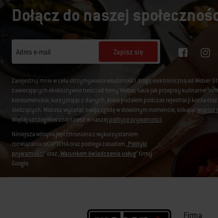
Dołącz do naszej społecznośc
Zapisz się
Adres e-mail
Zarejestruj mnie w celu otrzymywania wiadomości drogą elektroniczną od Weber-S
zawierających ekskluzywne treści od firmy Weber, takie jak przepisy kulinarne, i
konsumenckie, korzystając z danych, które podałem podczas rejestracji konta oraz
śledzących. Możesz wycofać swoją zgodę w dowolnym momencie, klikając
wypisz s
Więcej szczegółów znajdziesz w naszej
polityce prywatności
.
Niniejsza witryna jest chroniona z wykorzystaniem
rozwiązania reCAPTCHA oraz podlega zasadom „
Polityki
prywatności
” oraz „
Warunkom świadczenia usług
” firmy
Google.
Firma