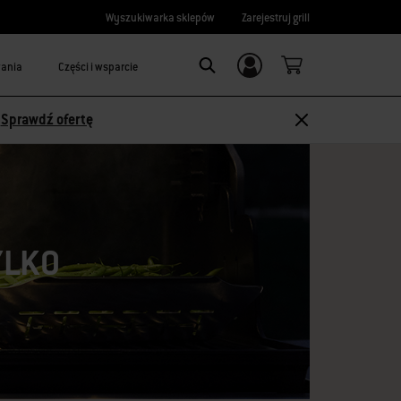
Wyszukiwarka sklepów
Zarejestruj grill
wania
Części i wsparcie
Logowanie/
Search
rejestracja
-
Sprawdź ofertę
YLKO