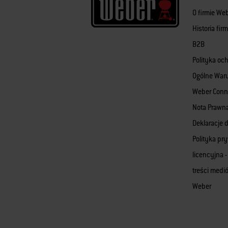
O firmie We
Historia fi
B2B
Polityka oc
Ogólne War
Weber Conn
Nota Prawn
Deklaracje d
Polityka pr
licencyjna -
treści med
Weber