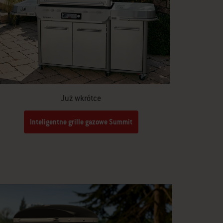
Już wkrótce
Inteligentne grille gazowe Summit