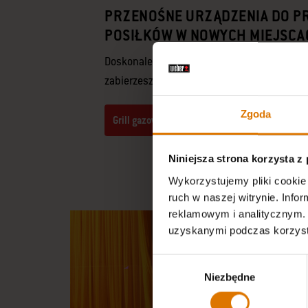
PRZENOŚNE URZĄDZENIA DO P
POSIŁKÓW W NOWYCH MIEJSCA
Doskonale przyrządzone potrawy w każdym m
zabierzesz swój grill.
Zgoda
Grill gazowy Weber Traveler Compact
Niniejsza strona korzysta z
Wykorzystujemy pliki cookie 
ruch w naszej witrynie. Inf
reklamowym i analitycznym. 
uzyskanymi podczas korzysta
Wybór
Niezbędne
zgody