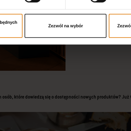
Modułowa i elastyczna k
zbędnych
Już wkrótce
Zezwól na wybór
Zezwól
 osób, które dowiedzą się o dostępności nowych produktów? Już te