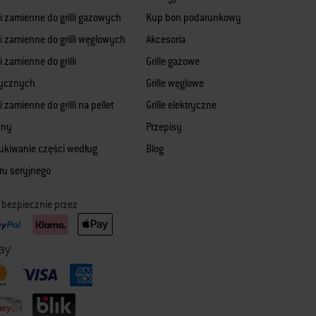
i zamienne do grilli gazowych
Kup bon podarunkowy
i zamienne do grilli węglowych
Akcesoria
 zamienne do grilli
Grille gazowe
rycznych
Grille węglowe
 zamienne do grilli na pellet
Grille elektryczne
wny
Przepisy
kiwanie części według
Blog
u seryjnego
ć bezpiecznie przez