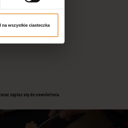
uchnia na świeżym powietrzu
 na wszystkie ciasteczka
raz zapisz się do newslettera.