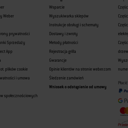
ber
Wsparcie
Częśc
rmy Weber
Wyszukiwarka sklepów
Częśc
Instrukcje obsługi i schematy
Części
hrony prywatności
Dostawy i zwroty
elekt
unki Sprzedaży
Metody płatności
Części
ect App
Rejestracja grilla
drze
a
Gwarancje
Wyszu
ot. plików cookie
Opinie klientów na stronie weber.com
numer
ywatności i umowa
Śledzenie zamówień
Płaci
Wniosek o odstąpienie od umowy
iów społecznościowych