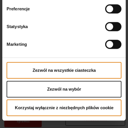
Preferencje
Statystyka
Marketing
Zezwól na wszystkie ciasteczka
Grill węglowy Go-Anywhere
LETNIA WYPRZEDAŻ
Zezwól na wybór
4.7
(148)
Skorzystaj z naszej letniej oferty i
zł 499,00
zaopatrz się w trwały grill oraz
Color Options
akcesoria w świetnej cenie
Korzystaj wyłącznie z niezbędnych plików cookie
Czarny
Powiadom mnie
Sprawdź