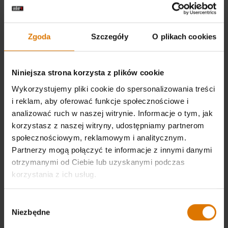
Filtruj
Sortuj
Zgoda
Szczegóły
O plikach cookies
Niniejsza strona korzysta z plików cookie
Wykorzystujemy pliki cookie do spersonalizowania treści
i reklam, aby oferować funkcje społecznościowe i
analizować ruch w naszej witrynie. Informacje o tym, jak
korzystasz z naszej witryny, udostępniamy partnerom
społecznościowym, reklamowym i analitycznym.
Partnerzy mogą połączyć te informacje z innymi danymi
Grill węglowy Master-Touch 57 cm
Grill węglowy Bar-B-Kettle 57 cm
otrzymanymi od Ciebie lub uzyskanymi podczas
4.7
(369)
4.7
(40)
korzystania z ich usług.
zł 1.249,00
zł 939,00
Color Options
Color Options
Czarny
Czarny
Wybór
Niezbędne
zgody
Powiadom mnie
Powiadom mnie