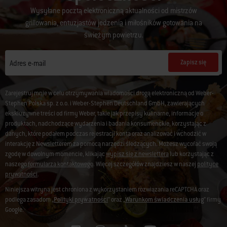
Wysyłane pocztą elektroniczną aktualności od mistrzów
grillowania, entuzjastów jedzenia i miłośników gotowania na
świeżym powietrzu.
Zapisz się
Adres e-mail
Zarejestruj mnie w celu otrzymywania wiadomości drogą elektroniczną od Weber-
Stephen Polska sp. z o.o. i Weber-Stephen Deutschland GmbH, zawierających
ekskluzywne treści od firmy Weber, takie jak przepisy kulinarne, informacje o
produktach, nadchodzące wydarzenia i badania konsumenckie, korzystając z
danych, które podałem podczas rejestracji konta oraz analizować i wchodzić w
interakcję z Newsletterem za pomocą narzędzi śledzących. Możesz wycofać swoją
zgodę w dowolnym momencie, klikając
wypisz się z newslettera
lub korzystając z
naszego
formularza kontaktowego
. Więcej szczegółów znajdziesz w naszej
polityce
prywatności
.
Niniejsza witryna jest chroniona z wykorzystaniem rozwiązania reCAPTCHA oraz
podlega zasadom „
Polityki prywatności
” oraz „
Warunkom świadczenia usług
” firmy
Google.