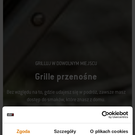
GRILLUJ W DOWOLNYM MIEJSCU
Grille przenośne
Bez względu na to, gdzie udajesz się w podróż, zawsze masz
dostęp do smaków, które znasz z domu.
Zgoda
Szczegóły
O plikach cookies