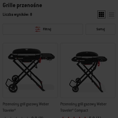
Grille przenośne
Liczba wyników: 8
Pokaż dwa p
Poka
Filtruj
Sortuj
Przenośny grill gazowy Weber
Przenośny grill gazowy Weber
Traveler®
Traveler® Compact