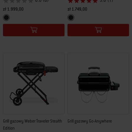
0.0
(0)
5.0
(1)
zł 1.999,00
zł 1.749,00
Color Options
Color Options
Czarny
Czarny
Grill gazowy Weber Traveler Stealth
Grill gazowy Go-Anywhere
Edition