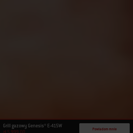
Grill gazowy Genesis® E-415W
Powiadom mnie
zł 5.999,00