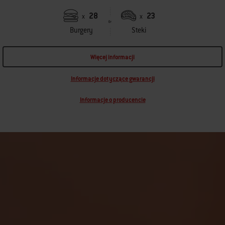
28
23
x
x
Burgery
Steki
Więcej informacji
Informacje dotyczące gwarancji
Informacje o producencie