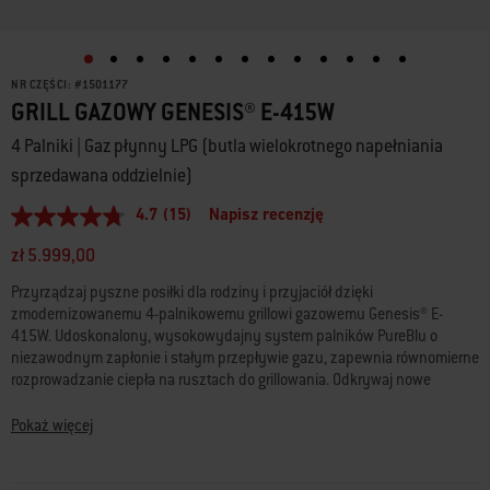
NR CZĘŚCI:
#
1501177
GRILL GAZOWY GENESIS® E-415W
4 Palniki | Gaz płynny LPG (butla wielokrotnego napełniania
sprzedawana oddzielnie)
4.7
(15)
Napisz recenzję
4.7
z
zł 5.999,00
5
gwiazdek,
Przyrządzaj pyszne posiłki dla rodziny i przyjaciół dzięki
średnia
wartość
zmodernizowanemu 4-palnikowemu grillowi gazowemu Genesis® E-
oceny.
415W. Udoskonalony, wysokowydajny system palników PureBlu o
Read
niezawodnym zapłonie i stałym przepływie gazu, zapewnia równomierne
15
rozprowadzanie ciepła na rusztach do grillowania. Odkrywaj nowe
Reviews.
Łącze
sposoby grillowania i rozrywki dzięki dostarczanym w zestawie rusztom
do
do grillowania Gourmet BBQ System Weber Crafted®, które pasują do
Pokaż więcej
tej
różnych przyborów do grillowania (sprzedawanych oddzielnie), takich
samej
jak ruszt do przypiekania, kamień do pizzy, płyta i inne. Dodaj zestaw
strony.
ramek Weber Crafted® (sprzedawany oddzielnie), aby zamontować różne