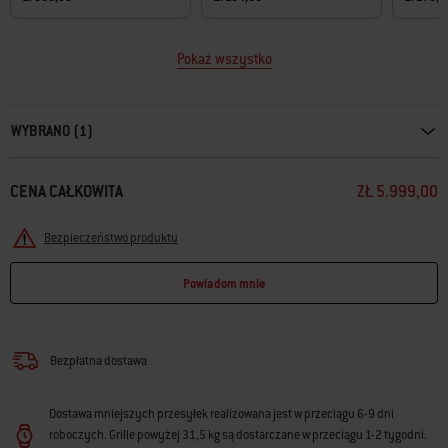
Pokaż wszystko
Carousel containing list of product recommendations. Please use left and ar
WYBRANO (1)
CENA CAŁKOWITA
ZŁ 5.999,00
Bezpieczeństwo produktu
Powiadom mnie
Bezpłatna dostawa
Dostawa mniejszych przesyłek realizowana jest w przeciągu 6-9 dni
roboczych. Grille powyżej 31,5 kg są dostarczane w przeciągu 1-2 tygodni.