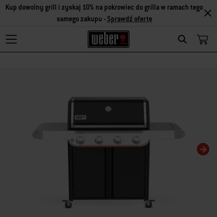
Kup dowolny grill i zyskaj 10% na pokrowiec do grilla w ramach tego
samego zakupu -
Sprawdź ofertę
Search
Zmiana bieżącego slajdu karuzeli spowoduje zmianę bieżącego slajdu powiąza