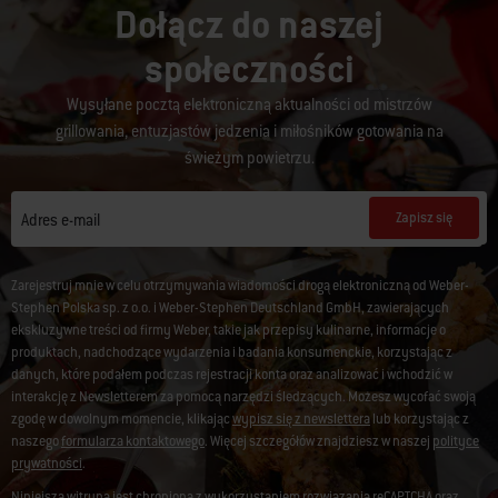
Dołącz do naszej
społeczności
Wysyłane pocztą elektroniczną aktualności od mistrzów
grillowania, entuzjastów jedzenia i miłośników gotowania na
świeżym powietrzu.
Zapisz się
Adres e-mail
Zarejestruj mnie w celu otrzymywania wiadomości drogą elektroniczną od Weber-
Stephen Polska sp. z o.o. i Weber-Stephen Deutschland GmbH, zawierających
ekskluzywne treści od firmy Weber, takie jak przepisy kulinarne, informacje o
produktach, nadchodzące wydarzenia i badania konsumenckie, korzystając z
danych, które podałem podczas rejestracji konta oraz analizować i wchodzić w
interakcję z Newsletterem za pomocą narzędzi śledzących. Możesz wycofać swoją
zgodę w dowolnym momencie, klikając
wypisz się z newslettera
lub korzystając z
naszego
formularza kontaktowego
. Więcej szczegółów znajdziesz w naszej
polityce
prywatności
.
Niniejsza witryna jest chroniona z wykorzystaniem rozwiązania reCAPTCHA oraz