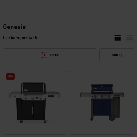
Genesis
Liczba wyników: 5
Pokaż dwa p
Poka
Filtruj
Sortuj
-30%