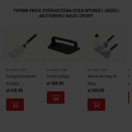
POPRAW SWOJE DOŚWIADCZENIA DZIĘKI WYSOKIEJ JAKOŚCI
AKCESORIOM Z NASZEJ OFERTY
Nr części: 6780
Nr części: 6785
Nr części: 6777
Nr
Elastyczna łopatka
Prasa do płyty
Zestaw startowy do
Pr
zł 189,99
zł
do płyty
płyty
zł 118,99
zł 239,00