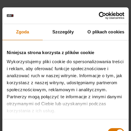
Nasz wybór: Inteligentny grill gazowy Genesis®
EPX-435W
Zgoda
Szczegóły
O plikach cookies
Doświadcz intensywnego ciepła i niesamowitego smaku dzięki 4-
palnikowemu inteligentnemu grillowi gazowemu Genesis® EPX-435W,
wyposażonemu w palnik do przypiekania, palnik boczny, termometr Wi-
Niniejsza strona korzysta z plików cookie
Fi® i palniki PureBlu® zapewniające wyraźne ślady przypieczenia i
równomierne rozprowadzanie ciepła. Połącz się z aplikacją Weber
Wykorzystujemy pliki cookie do spersonalizowania treści
Connect®, aby zdalnie monitorować grilla, otrzymywać alerty i czerpać
i reklam, aby oferować funkcje społecznościowe i
inspiracje z przepisów — dzięki temu spędzisz mniej czasu na
analizować ruch w naszej witrynie. Informacje o tym, jak
pilnowaniu grilla, a więcej na cieszeniu się chwilami, które mają
korzystasz z naszej witryny, udostępniamy partnerom
znaczenie.
społecznościowym, reklamowym i analitycznym.
Partnerzy mogą połączyć te informacje z innymi danymi
12-letnia ograniczona gwarancja
otrzymanymi od Ciebie lub uzyskanymi podczas
Palnik do opiekania generuje nawet 50% więcej mocy do opiekania
korzystania z ich usług.
w wysokiej temperaturze
Ekstra duża strefa Sear Zone umożliwia przyrządzanie wielu
Wybór
steków jednocześnie