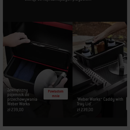
Zewnętrzny
Powiadom
pojemnik do
mnie
przechowywania
'Weber Works™ Caddy with
Weber Works
Tray Lid'
zł 239,00
zł 239,00