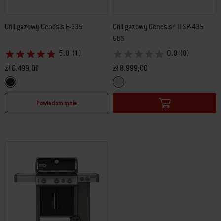
Grill gazowy Genesis E-335
Grill gazowy Genesis® II SP-435
GBS
5.0
(1)
0.0
(0)
zł 6.499,00
zł 8.999,00
Color Options
Color Options
Czarny
Stal nierdzewna
Powiadom mnie