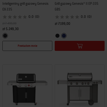
Inteligentny grill gazowy Genesis
Grill gazowy Genesis® II EP-335
EX-335
GBS
0.0
(0)
0.0
(0)
Cena obniżona z
na
zł 7.499,00
zł 7.199,00
zł 5.249,30
Color Options
Color Options
Czarny
Czarny
Deep Ocean Blue
Powiadom mnie