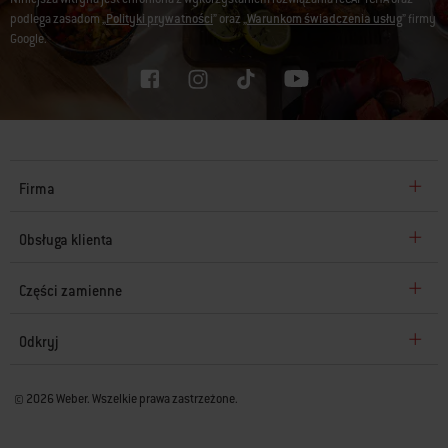
podlega zasadom „
Polityki prywatności
” oraz „
Warunkom świadczenia usług
” firmy
Google.
Firma
Obsługa klienta
Części zamienne
Odkryj
© 2026 Weber. Wszelkie prawa zastrzeżone.