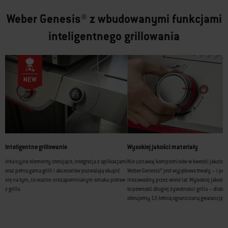
Weber Genesis® z wbudowanymi funkcjami
inteligentnego grillowania
Inteligentne grillowanie
Wysokiej jakości materiały
Intuicyjne elementy sterujące, integracja z aplikacjami
Nie uznawaj kompromisów w kwestii jakości: G
oraz pełna gama grilli i akcesoriów pozwalają skupić
Weber Genesis® jest wyjątkowo trwały – i poz
się na tym, co ważne: niezapomnianym smaku potraw
niezawodny przez wiele lat. Wysokiej jakości
z grilla.
to pewność długiej żywotności grilla – dlateg
oferujemy 12-letnią ograniczoną gwarancję.