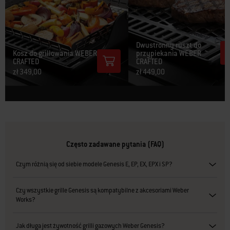
Dwustronny ruszt do
Kosz do grillowania WEBER
przypiekania WEBER
CRAFTED
CRAFTED
zł 349,00
zł 449,00
Często zadawane pytania (FAQ)
Czym różnią się od siebie modele Genesis E, EP, EX, EPX i SP?
Czy wszystkie grille Genesis są kompatybilne z akcesoriami Weber
Works?
Jak długa jest żywotność grilli gazowych Weber Genesis?