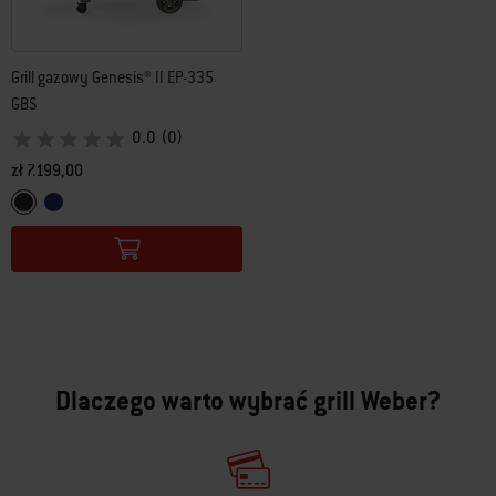
Grill gazowy Genesis® II EP-335
GBS
0.0
(0)
zł 7.199,00
Color Options
Czarny
Deep Ocean Blue
Dlaczego warto wybrać grill Weber?