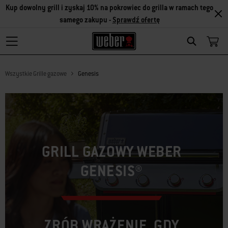
Kup dowolny grill i zyskaj 10% na pokrowiec do grilla w ramach tego
samego zakupu -
Sprawdź ofertę
Search
Wszystkie Grille gazowe
Genesis
GRILL GAZOWY WEBER
GENESIS®
ZRÓB WRAŻENIE, GDY