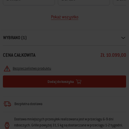
Pokaż wszystko
Carousel containing list of product recommendations. Please use left and ar
WYBRANO (1)
CENA CAŁKOWITA
ZŁ 10.099,00
Bezpieczeństwo produktu
Dodaj do koszyka
Bezpłatna dostawa
Dostawa mniejszych przesyłek realizowana jest w przeciągu 6-9 dni
roboczych. Grille powyżej 31,5 kg są dostarczane w przeciągu 1-2 tygodni.