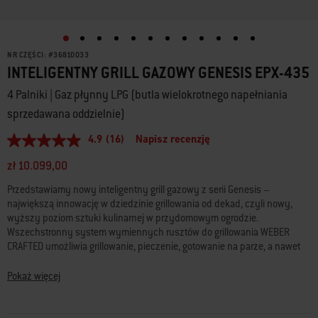
NR CZĘŚCI:
#
36810033
INTELIGENTNY GRILL GAZOWY GENESIS EPX-435
4 Palniki | Gaz płynny LPG (butla wielokrotnego napełniania
sprzedawana oddzielnie)
4.9
(16)
Napisz recenzję
4.9
z
zł 10.099,00
5
gwiazdek,
Przedstawiamy nowy inteligentny grill gazowy z serii Genesis –
średnia
wartość
największą innowację w dziedzinie grillowania od dekad, czyli nowy,
oceny.
wyższy poziom sztuki kulinarnej w przydomowym ogrodzie.
Read
Wszechstronny system wymiennych rusztów do grillowania WEBER
16
CRAFTED umożliwia grillowanie, pieczenie, gotowanie na parze, a nawet
Reviews.
Łącze
smażenie w ramach przyrządzania inspirujących potraw, których
do
przygotowanie na grillu wydawało się dotąd niemożliwe. Inteligentna
Pokaż więcej
tej
technologia WEBER CONNECT zapewnia wysyłane w czasie
samej
rzeczywistym powiadomienia o temperaturze potrawy, co stanowi
strony.
gwarancję, że wszystko zostanie idealnie przyrządzone.