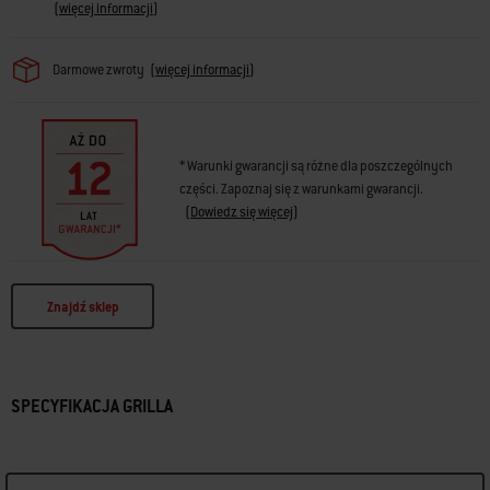
(
więcej informacji
)
Darmowe zwroty
(
więcej informacji
)
* Warunki gwarancji są różne dla poszczególnych
części. Zapoznaj się z warunkami gwarancji.
(
Dowiedz się więcej
)
Znajdź sklep
SPECYFIKACJA GRILLA