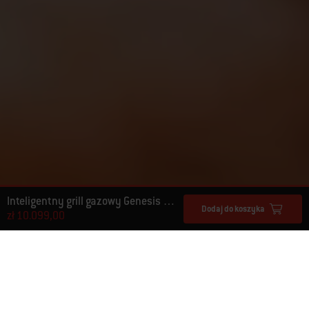
Inteligentny grill gazowy Genesis EPX-435
Dodaj do koszyka
zł 10.099,00