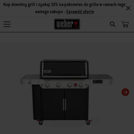
Kup dowolny grill i zyskaj 10% na pokrowiec do grilla w ramach tego
samego zakupu -
Sprawdź ofertę
Search
Zmiana bieżącego slajdu karuzeli spowoduje zmianę bieżącego slajdu powiąza