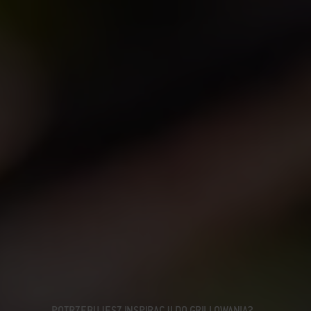
POTRZEBUJESZ INSPIRACJI DO GRILLOWANIA?