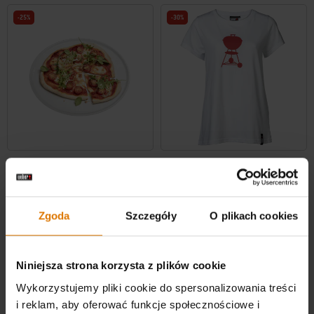
-25%
-30%
Talerz na pizzę
Koszulka damska „Kettle”
30 cm
Biała
4.8
(18)
0.0
(0)
Zgoda
Szczegóły
O plikach cookies
Cena obniżona z
na
Cena obniżona z
na
zł 174,99
zł 89,99
zł 131,24
zł 62,99
Color Options
Color Options
Niniejsza strona korzysta z plików cookie
Wykorzystujemy pliki cookie do spersonalizowania treści
i reklam, aby oferować funkcje społecznościowe i