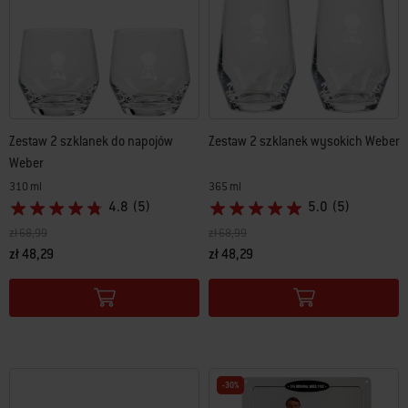
Zestaw 2 szklanek do napojów
Zestaw 2 szklanek wysokich Weber
Weber
310 ml
365 ml
4.8
(5)
5.0
(5)
Cena obniżona z
na
Cena obniżona z
na
zł 68,99
zł 68,99
zł 48,29
zł 48,29
Color Options
Color Options
-30%