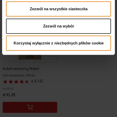
Zezwól na wszystkie ciasteczka
-30%
Zezwól na wybór
Korzystaj wyłącznie z niezbędnych plików cookie
Kubek termiczny Weber
Stal nierdzewna, 590 ml
4.5
(2)
Cena obniżona z
na
zł 58,99
zł 41,29
Color Options