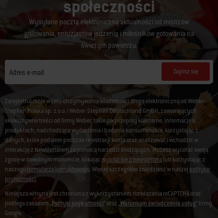
społeczności
Wysyłane pocztą elektroniczną aktualności od mistrzów
grillowania, entuzjastów jedzenia i miłośników gotowania na
świeżym powietrzu.
Zapisz się
Adres e-mail
Zarejestruj mnie w celu otrzymywania wiadomości drogą elektroniczną od Weber-
Stephen Polska sp. z o.o. i Weber-Stephen Deutschland GmbH, zawierających
ekskluzywne treści od firmy Weber, takie jak przepisy kulinarne, informacje o
produktach, nadchodzące wydarzenia i badania konsumenckie, korzystając z
danych, które podałem podczas rejestracji konta oraz analizować i wchodzić w
interakcję z Newsletterem za pomocą narzędzi śledzących. Możesz wycofać swoją
zgodę w dowolnym momencie, klikając
wypisz się z newslettera
lub korzystając z
naszego
formularza kontaktowego
. Więcej szczegółów znajdziesz w naszej
polityce
prywatności
.
Niniejsza witryna jest chroniona z wykorzystaniem rozwiązania reCAPTCHA oraz
podlega zasadom „
Polityki prywatności
” oraz „
Warunkom świadczenia usług
” firmy
Google.