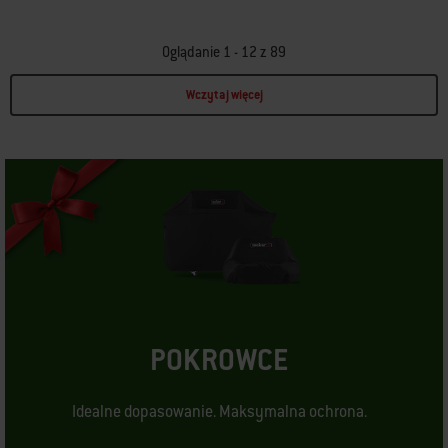
Oglądanie 1 - 12 z 89
Wczytaj więcej
Page 1
Page 2
Page 3
Page 4
Page 5
Page 6
Page 7
Page 8
POKROWCE
Idealne dopasowanie. Maksymalna ochrona.