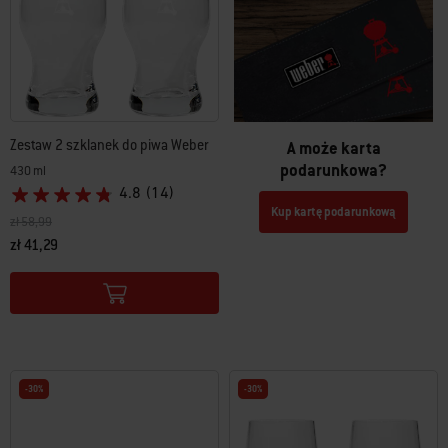
Zestaw 2 szklanek do piwa Weber
A może karta
podarunkowa?
430 ml
4.8
(14)
Kup kartę podarunkową
Cena obniżona z
na
zł 58,99
zł 41,29
Color Options
-30%
-30%