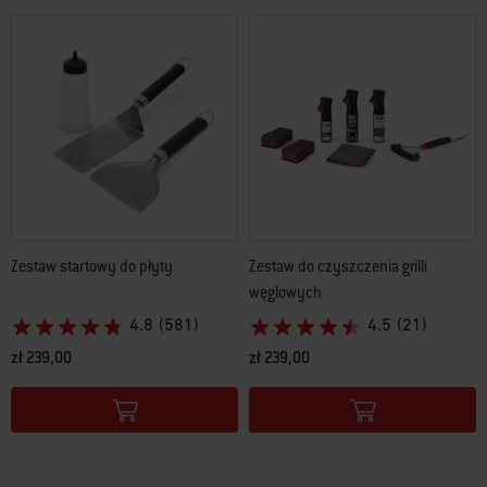
Zestaw startowy do płyty
Zestaw do czyszczenia grilli
węglowych
4.8
(581)
4.5
(21)
zł 239,00
zł 239,00
Color Options
Color Options