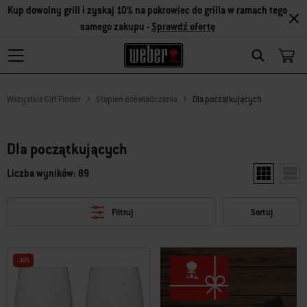
Kup dowolny grill i zyskaj 10% na pokrowiec do grilla w ramach tego
samego zakupu -
Sprawdź ofertę
Search
Wszystkie Gift Finder
Stopień doświadczenia
Dla początkujących
Dla początkujących
Liczba wyników: 89
Pokaż dwa p
Poka
Filtruj
Sortuj
-30%