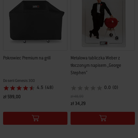
Pokrowiec Premium na grill
Metalowa tabliczka Weber z
tłoczonym napisem „George
Stephen”
Do serii Genesis 300
4.5
(48)
0.0
(0)
Cena obniżona z
na
zł 599,00
zł 48,99
zł 34,29
Color Options
Color Options