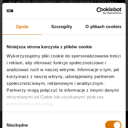
NIE MOŻESZ ZDECYDOWAĆ, JAKI GRILL WYBRAĆ? OTRZYMAJ
OBSZERNE PORADY OD NASZEJ EKSPERCKIEJ OBSŁUGI
Zgoda
Szczegóły
O plikach cookies
Znajdź sklep w swojej okolicy
Niniejsza strona korzysta z plików cookie
Znajdź sklep
Wykorzystujemy pliki cookie do spersonalizowania treści
i reklam, aby oferować funkcje społecznościowe i
analizować ruch w naszej witrynie. Informacje o tym, jak
korzystasz z naszej witryny, udostępniamy partnerom
społecznościowym, reklamowym i analitycznym.
Partnerzy mogą połączyć te informacje z innymi danymi
otrzymanymi od Ciebie lub uzyskanymi podczas
korzystania z ich usług.
Wybór
Dołącz do naszej
Niezbędne
zgody