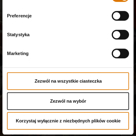
społeczności
Preferencje
Wysyłane pocztą elektroniczną aktualności od mistrzów
grillowania, entuzjastów jedzenia i miłośników gotowania na
świeżym powietrzu.
Statystyka
Zapisz się
Adres e-mail
Marketing
Zarejestruj mnie w celu otrzymywania wiadomości drogą elektroniczną od Weber-
Stephen Polska sp. z o.o. i Weber-Stephen Deutschland GmbH, zawierających
ekskluzywne treści od firmy Weber, takie jak przepisy kulinarne, informacje o
Zezwól na wszystkie ciasteczka
produktach, nadchodzące wydarzenia i badania konsumenckie, korzystając z
danych, które podałem podczas rejestracji konta oraz analizować i wchodzić w
interakcję z Newsletterem za pomocą narzędzi śledzących. Możesz wycofać swoją
Zezwól na wybór
zgodę w dowolnym momencie, klikając
wypisz się z newslettera
lub korzystając z
naszego
formularza kontaktowego
. Więcej szczegółów znajdziesz w naszej
polityce
prywatności
.
Korzystaj wyłącznie z niezbędnych plików cookie
Niniejsza witryna jest chroniona z wykorzystaniem rozwiązania reCAPTCHA oraz
podlega zasadom „
Polityki prywatności
” oraz „
Warunkom świadczenia usług
” firmy