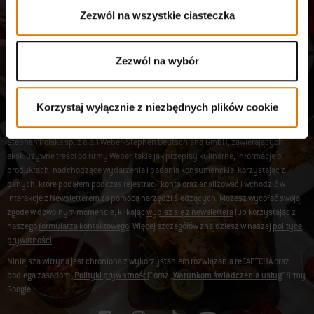
Wysyłane pocztą elektroniczną aktualności od mistrzów
Zezwól na wszystkie ciasteczka
grillowania, entuzjastów jedzenia i miłośników gotowania na
świeżym powietrzu.
Zezwól na wybór
Zapisz się
Adres e-mail
Korzystaj wyłącznie z niezbędnych plików cookie
Zarejestruj mnie w celu otrzymywania wiadomości drogą elektroniczną od Weber-
Stephen Polska sp. z o.o. i Weber-Stephen Deutschland GmbH, zawierających
ekskluzywne treści od firmy Weber, takie jak przepisy kulinarne, informacje o
produktach, nadchodzące wydarzenia i badania konsumenckie, korzystając z
danych, które podałem podczas rejestracji konta oraz analizować i wchodzić w
interakcję z Newsletterem za pomocą narzędzi śledzących. Możesz wycofać swoją
zgodę w dowolnym momencie, klikając
wypisz się z newslettera
lub korzystając z
naszego
formularza kontaktowego
. Więcej szczegółów znajdziesz w naszej
polityce
prywatności
.
Niniejsza witryna jest chroniona z wykorzystaniem rozwiązania reCAPTCHA oraz
podlega zasadom „
Polityki prywatności
” oraz „
Warunkom świadczenia usług
” firmy
Google.