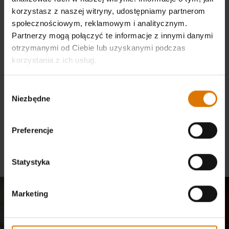
zaoszczędź 10% w ramach tego samego zakupu – nie dotyczy
korzystasz z naszej witryny, udostępniamy partnerom
pokrowce. Rabat zostanie uwzględniony w koszyku podczas
społecznościowym, reklamowym i analitycznym.
finalizacji zamówienia.
Partnerzy mogą połączyć te informacje z innymi danymi
Bezpieczeństwo produktu
otrzymanymi od Ciebie lub uzyskanymi podczas
korzystania z ich usług.
Przy zamówieniach poniżej 220,00 zł pobierana jest opłata w wysokości
27,00 zł.
Wybór
Niezbędne
Dostawa mniejszych przesyłek realizowana jest w przeciągu 6-9 dni
zgody
roboczych. Grille powyżej 31,5 kg są dostarczane w przeciągu 1-2 tygodni.
(
więcej informacji
)
Preferencje
Darmowe zwroty
(
więcej informacji
)
Statystyka
Marketing
Dołącz do naszej
społeczności