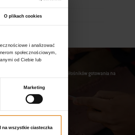
godni.
(
więcej informacji
)
O plikach cookies
i
)
ołecznościowe i analizować
artnerom społecznościowym,
anymi od Ciebie lub
lowania, entuzjastów jedzenia i miłośników gotowania na
Marketing
 na wszystkie ciasteczka