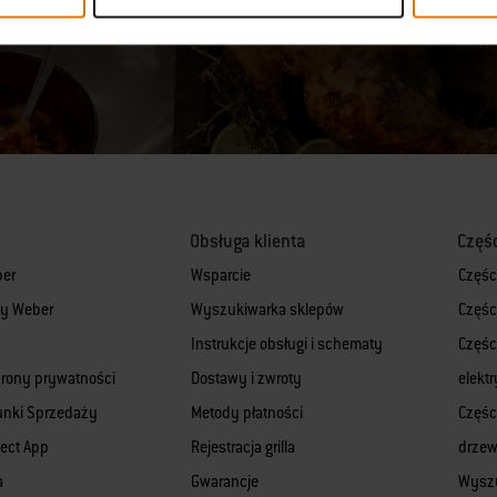
ię z newslettera
lub korzystając z naszego
formularza kontaktowego
.
Obsługa klienta
Częś
ber
Wsparcie
Częśc
rmy Weber
Wyszukiwarka sklepów
Częśc
Instrukcje obsługi i schematy
Części
hrony prywatności
Dostawy i zwroty
elekt
unki Sprzedaży
Metody płatności
Części
ect App
Rejestracja grilla
drze
a
Gwarancje
Wyszu