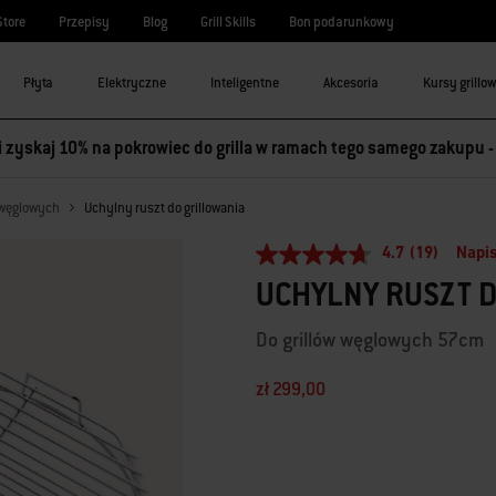
Store
Przepisy
Blog
Grill Skills
Bon podarunkowy
Płyta
Elektryczne
Inteligentne
Akcesoria
Kursy grillo
 i zyskaj 10% na pokrowiec do grilla w ramach tego samego zakupu 
i węglowych
Uchylny ruszt do grillowania
4.7
(19)
Napis
4.7
z
UCHYLNY RUSZT D
5
gwiazdek,
średnia
Do grillów węglowych 57cm
wartość
oceny.
Read
zł 299,00
19
Reviews.
Dostępność:
Łącze
do
tej
samej