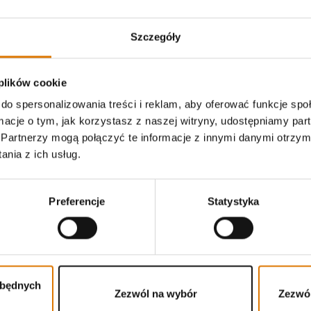
są dostarczane w przeciągu 1-2 ty
Szczegóły
Darmowe zwroty
(
więcej informacj
 plików cookie
do spersonalizowania treści i reklam, aby oferować funkcje sp
ormacje o tym, jak korzystasz z naszej witryny, udostępniamy p
Partnerzy mogą połączyć te informacje z innymi danymi otrzym
nia z ich usług.
i
Wysyłane pocztą elektroniczną aktualności od mistrzów gril
świeżym powietrzu.
Preferencje
Statystyka
tephen Polska sp. z o.o. i Weber-Stephen Deutschland GmbH,
nformacje o produktach, nadchodzące wydarzenia i badania
zbędnych
Zezwól na wybór
Zezwól
 analizować i wchodzić w interakcję z Newsletterem za pomocą narzędzi