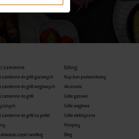
ci zamienne
Odkryj
i zamienne do grilli gazowych
Kup bon podarunkowy
i zamienne do grilli węglowych
Akcesoria
 zamienne do grilli
Grille gazowe
rycznych
Grille węglowe
 zamienne do grilli na pellet
Grille elektryczne
wny
Przepisy
kiwanie części według
Blog