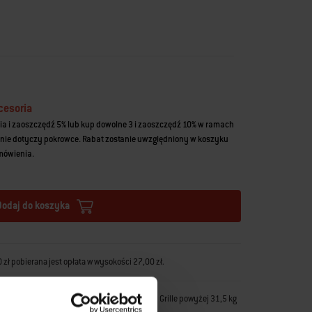
cesoria
ia i zaoszczędź 5% lub kup dowolne 3 i zaoszczędź 10% w ramach
nie dotyczy pokrowce. Rabat zostanie uwzględniony w koszyku
amówienia.
Dodaj do koszyka
zł pobierana jest opłata w wysokości 27,00 zł.
zowana jest w przeciągu 6-9 dni roboczych. Grille powyżej 31,5 kg