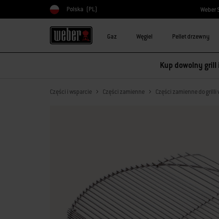
Polska
(PL)
Weber 
Wybierz kraj
Gaz
Węgiel
Pellet drzewny
Kup dowolny grill
Części i wsparcie
Części zamienne
Części zamienne do grill