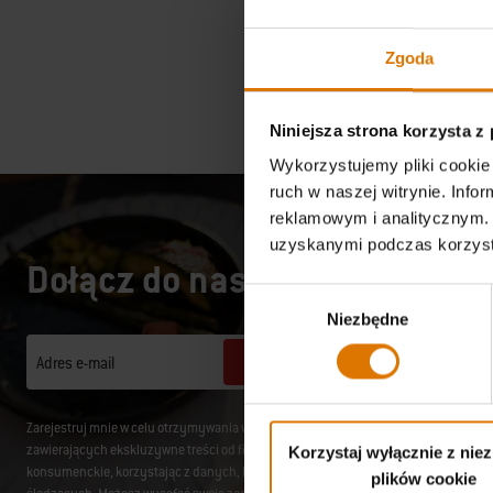
Zgoda
Niniejsza strona korzysta z
Wykorzystujemy pliki cookie 
ruch w naszej witrynie. Inf
reklamowym i analitycznym. 
uzyskanymi podczas korzysta
Dołącz do naszej społecznośc
Wybór
Niezbędne
zgody
Zapisz się
Adres e-mail
Zarejestruj mnie w celu otrzymywania wiadomości drogą elektroniczną od Weber-S
zawierających ekskluzywne treści od firmy Weber, takie jak przepisy kulinarne, i
Korzystaj wyłącznie z nie
konsumenckie, korzystając z danych, które podałem podczas rejestracji konta oraz
plików cookie