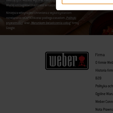
śledzących. Możesz wycofać swoją zgodę w dowolnym momencie, klikając
wypisz s
Więcej szczegółów znajdziesz w naszej
polityce prywatności
.
Niniejsza witryna jest chroniona z wykorzystaniem
rozwiązania reCAPTCHA oraz podlega zasadom „
Polityki
prywatności
” oraz „
Warunkom świadczenia usług
” firmy
Google.
Firma
O firmie We
Historia fi
B2B
Polityka oc
Ogólne War
Weber Conn
Nota Prawn