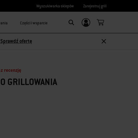
Wyszukiwarka sklepów
Zarejestruj grill
wania
Części i wsparcie
Logowanie/
Search
rejestracja
-
Sprawdź ofertę
z recenzję
O GRILLOWANIA