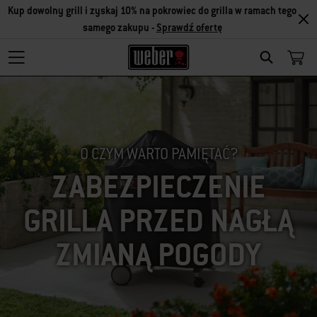
Kup dowolny grill i zyskaj 10% na pokrowiec do grilla w ramach tego
samego zakupu -
Sprawdź ofertę
SEARCH
O CZYM WARTO PAMIĘTAĆ?
ZABEZPIECZENIE
GRILLA PRZED NAGŁĄ
ZMIANĄ POGODY