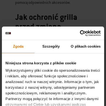
pomocą odpowiednich akcesoriów.
Jak ochronić grilla
przed zmianą
pogody?
Aby skutecznie ochronić grilla przed nagłą
Zgoda
Szczegóły
O plikach cookies
zmianą pogody, powinniśmy wyposażyć się w
specjalne akcesoria. Szczególnie powinniśmy
Niniejsza strona korzysta z plików cookie
rozpatrzyć pokrowce na grilla. Na rynku
Wykorzystujemy pliki cookie do spersonalizowania treści
dostępnych jest szereg produktów tego typu,
i reklam, aby oferować funkcje społecznościowe i
ale tylko niektóre z nich spełnią nasze
analizować ruch w naszej witrynie. Informacje o tym, jak
wymagania względem skuteczności ochrony
korzystasz z naszej witryny, udostępniamy partnerom
grilla oraz jakości wykończenia zapewniającej
społecznościowym, reklamowym i analitycznym.
Partnerzy mogą połączyć te informacje z innymi danymi
wielomiesięczne użytkowanie bez żadnych
otrzymanymi od Ciebie lub uzyskanymi podczas