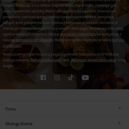
Stephen Polska sp. z o.o. i Weber-Stephen Deutschland GmbH, zawierających
ekskluzywne treści od firmy Weber, takie jak przepisy kulinarne, informacje o
produktach, nadchodzące wydarzenia i badania konsumenckie, korzystając z
danych, które podałem podczas rejestracji konta oraz analizować i wchodzić w
interakcję z Newsletterem za pomocą narzędzi śledzących. Możesz wycofać swoją
zgodę w dowolnym momencie, klikając
wypisz się z newslettera
lub korzystając z
naszego
formularza kontaktowego
. Więcej szczegółów znajdziesz w naszej
polityce
prywatności
.
Niniejsza witryna jest chroniona z wykorzystaniem rozwiązania reCAPTCHA oraz
podlega zasadom „
Polityki prywatności
” oraz „
Warunkom świadczenia usług
” firmy
Google.
Firma
Obsługa klienta