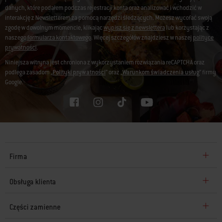
danych, które podałem podczas rejestracji konta oraz analizować i wchodzić w
interakcję z Newsletterem za pomocą narzędzi śledzących. Możesz wycofać swoją
zgodę w dowolnym momencie, klikając
wypisz się z newslettera
lub korzystając z
naszego
formularza kontaktowego
. Więcej szczegółów znajdziesz w naszej
polityce
prywatności
.
Niniejsza witryna jest chroniona z wykorzystaniem rozwiązania reCAPTCHA oraz
podlega zasadom „
Polityki prywatności
” oraz „
Warunkom świadczenia usług
” firmy
Google.
Firma
Obsługa klienta
Części zamienne