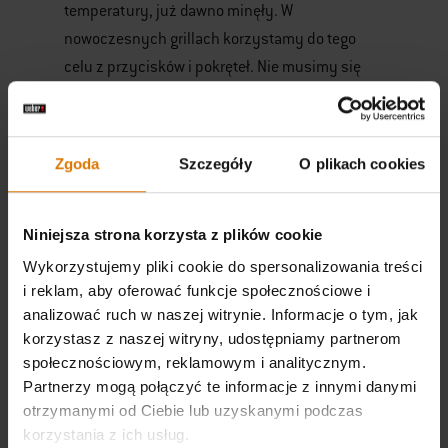
temperatury, już dawno minęły. W
nowoczesnych grillach korzystamy do tego
celu z przycisków i pokręteł. Nie musimy się
przez to martwić o zmarnowany czas, a
możemy skupić się na wielu innych aspektach
grillowania, a więc na przygotowaniu stołu,
Zgoda
Szczegóły
O plikach cookies
sztućców i talerzy, czy też po prostu na
rozmowach z uczestnikami grillowania w
ogródku lub na działce.
Niniejsza strona korzysta z plików cookie
Wykorzystujemy pliki cookie do spersonalizowania treści
Który grill warto kupić?
i reklam, aby oferować funkcje społecznościowe i
analizować ruch w naszej witrynie. Informacje o tym, jak
Wśród grillów z nowoczesnymi technologiami
korzystasz z naszej witryny, udostępniamy partnerom
szczególnie wyróżnia się sprzęt od Webera. Ten
społecznościowym, reklamowym i analitycznym.
amerykański producent grillów już od lat
Partnerzy mogą połączyć te informacje z innymi danymi
otrzymanymi od Ciebie lub uzyskanymi podczas
oferuje sprzęt z unikalnymi rozwiązaniami
korzystania z ich usług.
technologicznymi, wyprzedzającymi często o