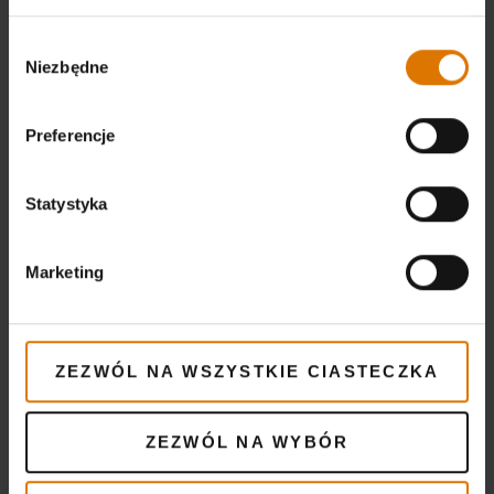
lata swoich konkurentów. O wysokiej jakości
Wybór
grillów od Webera świadczą doskonałe opinie
Niezbędne
zgody
zbierane nie tylko wśród restauratorów, ale
również amatorów grillowania.
Preferencje
Przykładem grilla, który spełni nasze
Statystyka
oczekiwania względem technologii, jest
inteligentny grill
Spirit EPX-315 GBS
. Ten grill
wyposażony w dwuczęściowy ruszt GBS z
Marketing
wymiennym środkiem pozwalającym na
przygotowanie całego spektrum potraw ma cały
pakiet inteligentnych technologii. Przede
ZEZWÓL NA WSZYSTKIE CIASTECZKA
wszystkim umożliwia on kontrolowanie
statusu przygotowania potrawy dzięki
ZEZWÓL NA WYBÓR
cyfrowemu wskazaniu temperatury oraz czasu
do zakończenia przyrządzania danych