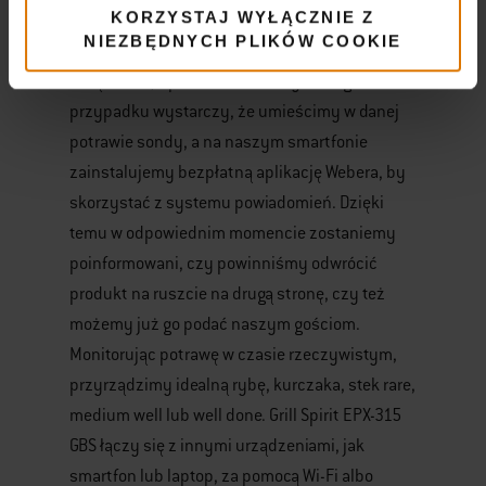
KORZYSTAJ WYŁĄCZNIE Z
produktów na specjalnym, cyfrowym
NIEZBĘDNYCH PLIKÓW COOKIE
wyświetlaczu grilla, a także na ekranie innego
urządzenia, np. smartfona. W tym drugim
przypadku wystarczy, że umieścimy w danej
potrawie sondy, a na naszym smartfonie
zainstalujemy bezpłatną aplikację Webera, by
skorzystać z systemu powiadomień. Dzięki
temu w odpowiednim momencie zostaniemy
poinformowani, czy powinniśmy odwrócić
produkt na ruszcie na drugą stronę, czy też
możemy już go podać naszym gościom.
Monitorując potrawę w czasie rzeczywistym,
przyrządzimy idealną rybę, kurczaka, stek rare,
medium well lub well done. Grill Spirit EPX-315
GBS łączy się z innymi urządzeniami, jak
smartfon lub laptop, za pomocą Wi-Fi albo