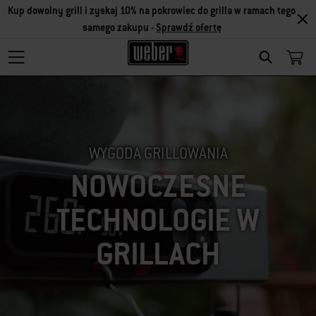
Kup dowolny grill i zyskaj 10% na pokrowiec do grilla w ramach tego
samego zakupu -
Sprawdź ofertę
SEARCH
WYGODA GRILLOWANIA
NOWOCZESNE
TECHNOLOGIE W
GRILLACH