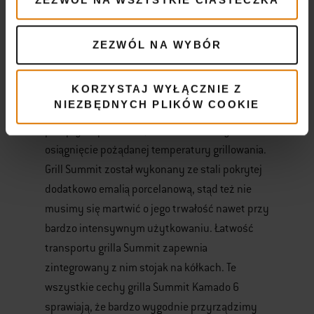
precyzyjne ustawienie temperatury i jej
szybką modyfikację. Aktualny poziom
ZEZWÓL NA WYBÓR
temperatury możemy łatwo sprawdzić,
korzystając z termometru wbudowanego w
KORZYSTAJ WYŁĄCZNIE Z
pokrywę grilla. Ponadto wbudowana w grill
NIEZBĘDNYCH PLIKÓW COOKIE
przepustnica Rapidfire pozwala na zwiększenie
przepływu powietrza, co umożliwia szybsze
osiągnięcie pożądanej temperatury grillowania.
Grill Summit został wykonany ze stali pokrytej
dodatkowo emalią porcelanową, stąd też nie
musimy się martwić o jego trwałość nawet przy
bardzo intensywnym użytkowaniu. Łatwość
transportu grilla Summit zapewnia
zintegrowany z nim stojak na kółkach. Te
wszystkie cechy grilla Summit Kamado 6
sprawiają, że bardzo wygodnie przyrządzimy