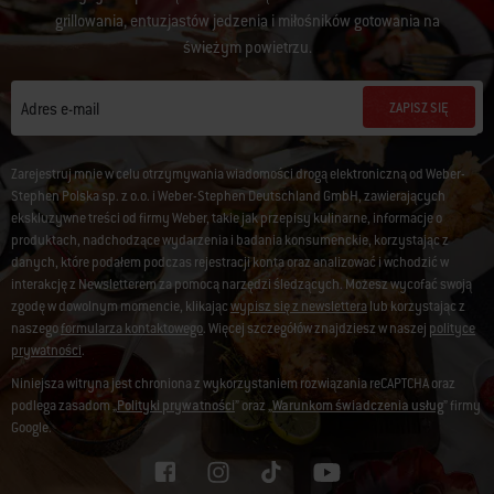
grillowania, entuzjastów jedzenia i miłośników gotowania na
świeżym powietrzu.
ZAPISZ SIĘ
Adres e-mail
Zarejestruj mnie w celu otrzymywania wiadomości drogą elektroniczną od Weber-
Stephen Polska sp. z o.o. i Weber-Stephen Deutschland GmbH, zawierających
ekskluzywne treści od firmy Weber, takie jak przepisy kulinarne, informacje o
produktach, nadchodzące wydarzenia i badania konsumenckie, korzystając z
danych, które podałem podczas rejestracji konta oraz analizować i wchodzić w
interakcję z Newsletterem za pomocą narzędzi śledzących. Możesz wycofać swoją
zgodę w dowolnym momencie, klikając
wypisz się z newslettera
lub korzystając z
naszego
formularza kontaktowego
. Więcej szczegółów znajdziesz w naszej
polityce
prywatności
.
Niniejsza witryna jest chroniona z wykorzystaniem rozwiązania reCAPTCHA oraz
podlega zasadom „
Polityki prywatności
” oraz „
Warunkom świadczenia usług
” firmy
Google.