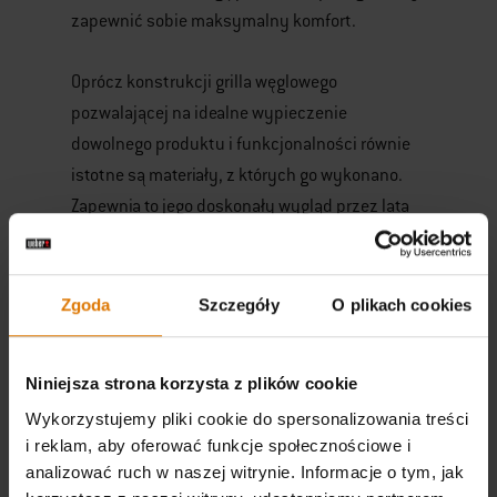
zapewnić sobie maksymalny komfort.
Oprócz konstrukcji grilla węglowego
pozwalającej na idealne wypieczenie
dowolnego produktu i funkcjonalności równie
istotne są materiały, z których go wykonano.
Zapewnia to jego doskonały wygląd przez lata
użytkowania. Prezentacja wizualna grilla ma
kolosalne znaczenie wtedy, gdy podejmujemy
w naszym ogródku lub na działce gości.
Zgoda
Szczegóły
O plikach cookies
Nowoczesne grille
Niniejsza strona korzysta z plików cookie
węglowe od Webera –
Wykorzystujemy pliki cookie do spersonalizowania treści
przenieś grillowanie
i reklam, aby oferować funkcje społecznościowe i
analizować ruch w naszej witrynie. Informacje o tym, jak