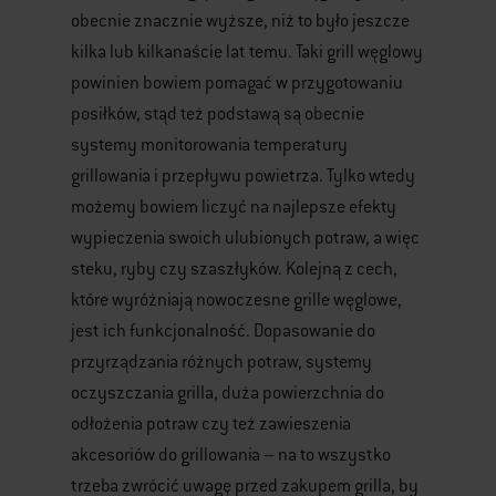
obecnie znacznie wyższe, niż to było jeszcze
kilka lub kilkanaście lat temu. Taki grill węglowy
powinien bowiem pomagać w przygotowaniu
posiłków, stąd też podstawą są obecnie
systemy monitorowania temperatury
grillowania i przepływu powietrza. Tylko wtedy
możemy bowiem liczyć na najlepsze efekty
wypieczenia swoich ulubionych potraw, a więc
steku, ryby czy szaszłyków. Kolejną z cech,
które wyróżniają nowoczesne grille węglowe,
jest ich funkcjonalność. Dopasowanie do
przyrządzania różnych potraw, systemy
oczyszczania grilla, duża powierzchnia do
odłożenia potraw czy też zawieszenia
akcesoriów do grillowania – na to wszystko
trzeba zwrócić uwagę przed zakupem grilla, by